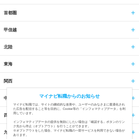
首都圏
甲信越
北陸
東海
関西
マイナビ転職からのお知らせ
中国
マイナビ転職では、サイトの継続的な改善や、ユーザーのみなさまに最適化され
た広告を配信すること等を目的に、Cookie等の「インフォマティブデータ」を利
用しています。
四国
インフォマティブデータの提供を無効にしたい場合は「確認する」ボタンのリン
ク先から停止（オプトアウト）を行うことができます。
※オプトアウトをした場合、マイナビ転職の一部サービスを利用できない場合が
九州
あります。