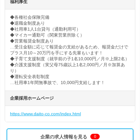
福利厚生
◆各種社会保険完備
◆退職金制度あり
◆社用車1人1台貸与（通勤利用可）
◆マイカー通勤可（関東営業所除く）
◆営業報奨金制度あり
…受注金額に応じて報奨金の支給があるため、報奨金だけで
プラス月10～20万円を手にする先輩もいます！
◆子育て支援制度（就学前の子1名10,000円／月※上限2名）
◆介護支援制度（実父母75歳以上1名2,000円／月※加算あ
り）
◆運転安全表彰制度
…社用車1年間無事故で、10,000円支給します！
企業採用ホームページ
https://www.daito-co.com/index.html
企業の求人情報を見る
0