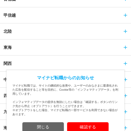
甲信越
北陸
東海
関西
マイナビ転職からのお知らせ
中国
マイナビ転職では、サイトの継続的な改善や、ユーザーのみなさまに最適化され
た広告を配信すること等を目的に、Cookie等の「インフォマティブデータ」を利
用しています。
四国
インフォマティブデータの提供を無効にしたい場合は「確認する」ボタンのリン
ク先から停止（オプトアウト）を行うことができます。
※オプトアウトをした場合、マイナビ転職の一部サービスを利用できない場合が
九州
あります。
閉じる
確認する
海外