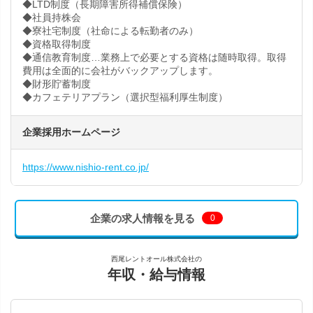
◆LTD制度（長期障害所得補償保険）
◆社員持株会
◆寮社宅制度（社命による転勤者のみ）
◆資格取得制度
◆通信教育制度…業務上で必要とする資格は随時取得。取得
費用は全面的に会社がバックアップします。
◆財形貯蓄制度
◆カフェテリアプラン（選択型福利厚生制度）
企業採用ホームページ
https://www.nishio-rent.co.jp/
企業の求人情報を見る
0
西尾レントオール株式会社の
年収・給与情報