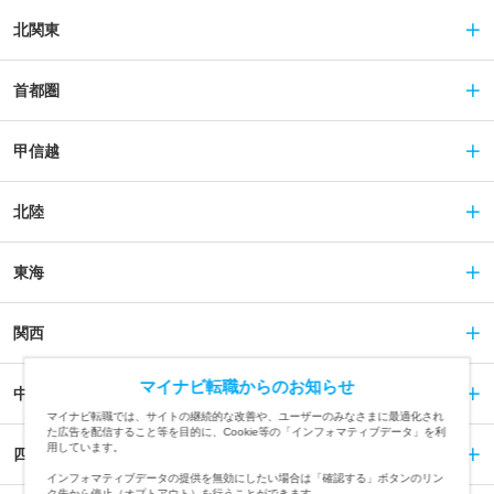
北関東
首都圏
甲信越
北陸
東海
関西
マイナビ転職からのお知らせ
中国
マイナビ転職では、サイトの継続的な改善や、ユーザーのみなさまに最適化され
た広告を配信すること等を目的に、Cookie等の「インフォマティブデータ」を利
用しています。
四国
インフォマティブデータの提供を無効にしたい場合は「確認する」ボタンのリン
ク先から停止（オプトアウト）を行うことができます。