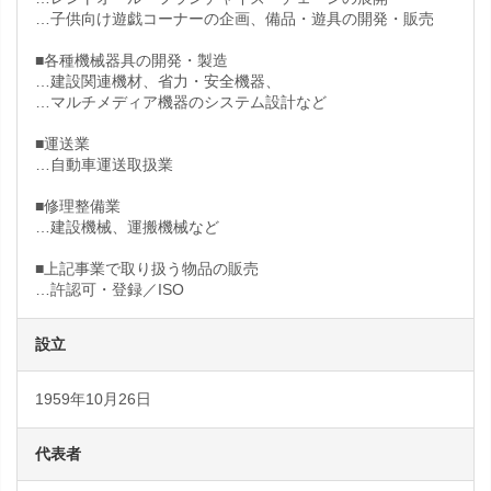
…子供向け遊戯コーナーの企画、備品・遊具の開発・販売
■各種機械器具の開発・製造
…建設関連機材、省力・安全機器、
…マルチメディア機器のシステム設計など
■運送業
…自動車運送取扱業
■修理整備業
…建設機械、運搬機械など
■上記事業で取り扱う物品の販売
…許認可・登録／ISO
設立
1959年10月26日
代表者