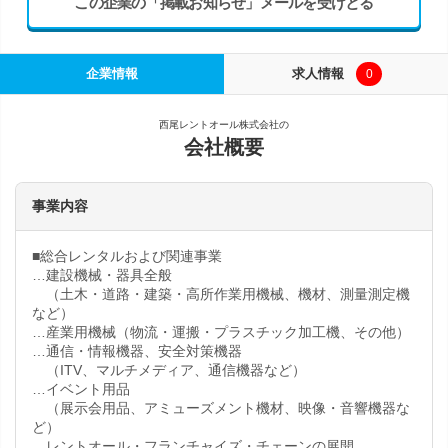
この企業の「掲載お知らせ」メールを受けとる
企業情報
求人情報
0
西尾レントオール株式会社の
会社概要
事業内容
■総合レンタルおよび関連事業
…建設機械・器具全般
（土木・道路・建築・高所作業用機械、機材、測量測定機
など）
…産業用機械（物流・運搬・プラスチック加工機、その他）
…通信・情報機器、安全対策機器
（ITV、マルチメディア、通信機器など）
…イベント用品
（展示会用品、アミューズメント機材、映像・音響機器な
ど）
…レントオール・フランチャイズ・チェーンの展開