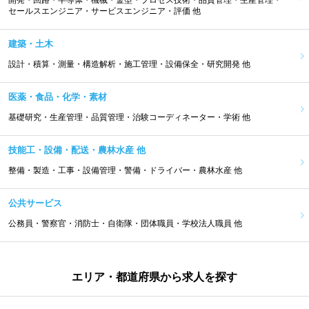
開発・回路・半導体・機械・金型・プロセス技術・品質管理・生産管理・
セールスエンジニア・サービスエンジニア・評価 他
建築・土木
設計・積算・測量・構造解析・施工管理・設備保全・研究開発 他
医薬・食品・化学・素材
基礎研究・生産管理・品質管理・治験コーディネーター・学術 他
技能工・設備・配送・農林水産 他
整備・製造・工事・設備管理・警備・ドライバー・農林水産 他
公共サービス
公務員・警察官・消防士・自衛隊・団体職員・学校法人職員 他
エリア・都道府県から求人を探す