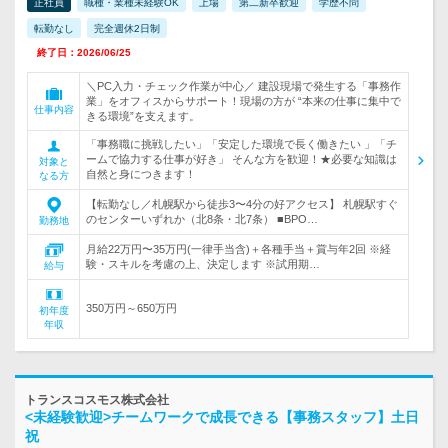
正社員
職種・業種未経験OK
上場
第二新卒歓迎
学歴不問
転勤なし
完全週休2日制
終了日：2026/06/25
＼PC入力・チェック作業が中心／ 建設現場で発生する「事務作
業」をオフィスからサポート！現場の方が “本来の仕事に集中で
仕事内容
きる環境”を支えます。
「事務職に挑戦したい」「安定した環境で長く働きたい 」「チ
ームで協力する仕事が好き」 そんな方を歓迎！★必要な知識は
対象と
自然と身につきます！
なる方
【転勤なし／札幌駅から徒歩3〜4分の好アクセス】 札幌駅すぐ
のセンターいずれか（北8条・北7条） ■BPO…
勤務地
月給22万円〜35万円(一律手当含)＋各種手当＋賞与年2回 ※経
験・スキルを考慮の上、決定します ※試用期…
給与
350万円～650万円
初年度
年収
トランスコスモス株式会社
<未経験歓迎>チームワークで成長できる【事務スタッフ】土日
祝