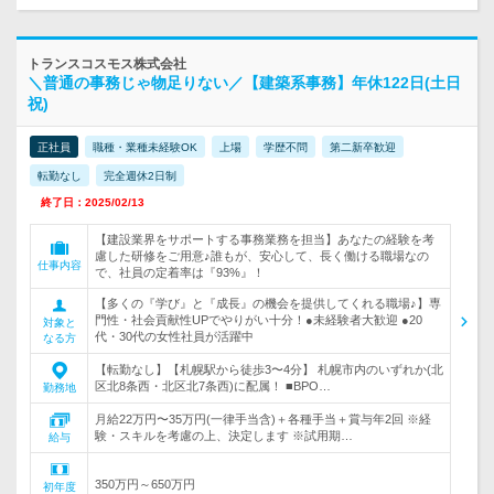
トランスコスモス株式会社
＼普通の事務じゃ物足りない／【建築系事務】年休122日(土日
祝)
正社員
職種・業種未経験OK
上場
学歴不問
第二新卒歓迎
転勤なし
完全週休2日制
終了日：2025/02/13
【建設業界をサポートする事務業務を担当】あなたの経験を考
慮した研修をご用意♪誰もが、安心して、長く働ける職場なの
仕事内容
で、社員の定着率は『93%』！
【多くの『学び』と『成長』の機会を提供してくれる職場♪】専
門性・社会貢献性UPでやりがい十分！●未経験者大歓迎 ●20
対象と
代・30代の女性社員が活躍中
なる方
【転勤なし】【札幌駅から徒歩3〜4分】 札幌市内のいずれか(北
区北8条西・北区北7条西)に配属！ ■BPO…
勤務地
月給22万円〜35万円(一律手当含)＋各種手当＋賞与年2回 ※経
験・スキルを考慮の上、決定します ※試用期…
給与
350万円～650万円
初年度