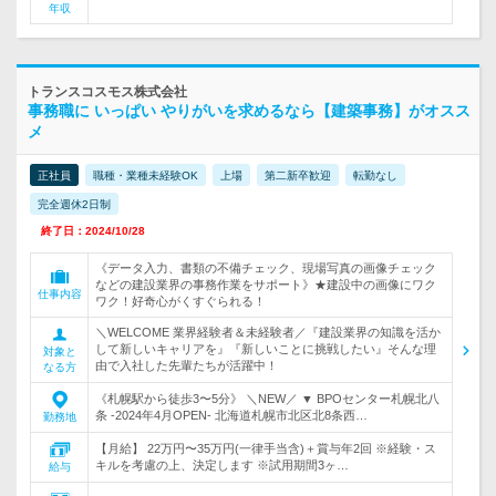
年収
トランスコスモス株式会社
事務職に いっぱい やりがいを求めるなら【建築事務】がオスス
メ
正社員
職種・業種未経験OK
上場
第二新卒歓迎
転勤なし
完全週休2日制
終了日：2024/10/28
《データ入力、書類の不備チェック、現場写真の画像チェック
などの建設業界の事務作業をサポート》★建設中の画像にワク
仕事内容
ワク！好奇心がくすぐられる！
＼WELCOME 業界経験者＆未経験者／『建設業界の知識を活か
して新しいキャリアを』『新しいことに挑戦したい』そんな理
対象と
由で入社した先輩たちが活躍中！
なる方
《札幌駅から徒歩3〜5分》 ＼NEW／ ▼ BPOセンター札幌北八
条 -2024年4月OPEN- 北海道札幌市北区北8条西…
勤務地
【月給】 22万円〜35万円(一律手当含)＋賞与年2回 ※経験・ス
キルを考慮の上、決定します ※試用期間3ヶ…
給与