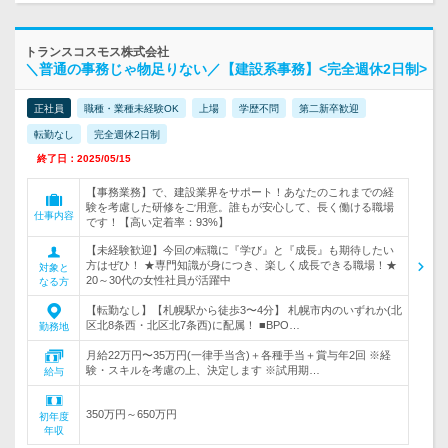
トランスコスモス株式会社
＼普通の事務じゃ物足りない／【建設系事務】<完全週休2日制>
正社員
職種・業種未経験OK
上場
学歴不問
第二新卒歓迎
転勤なし
完全週休2日制
終了日：2025/05/15
【事務業務】で、建設業界をサポート！あなたのこれまでの経
験を考慮した研修をご用意。誰もが安心して、長く働ける職場
仕事内容
です！【高い定着率：93%】
【未経験歓迎】今回の転職に『学び』と『成長』も期待したい
方はぜひ！ ★専門知識が身につき、楽しく成長できる職場！★
対象と
20～30代の女性社員が活躍中
なる方
【転勤なし】【札幌駅から徒歩3〜4分】 札幌市内のいずれか(北
区北8条西・北区北7条西)に配属！ ■BPO…
勤務地
月給22万円〜35万円(一律手当含)＋各種手当＋賞与年2回 ※経
験・スキルを考慮の上、決定します ※試用期…
給与
350万円～650万円
初年度
年収