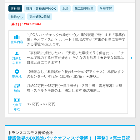
正社員
職種・業種未経験OK
上場
第二新卒歓迎
学歴不問
転勤なし
完全週休2日制
終了日：2026/05/04
＼PC入力・チェック作業が中心／ 建設現場で発生する「事務作
業」をオフィスからサポート！現場の方が “本来の仕事に集中で
仕事内容
きる環境”を支えます。
「事務職に挑戦したい」「安定した環境で長く働きたい 」「チ
ームで協力する仕事が好き」 そんな方を歓迎！★必要な知識は
対象と
自然と身につきます！
なる方
【転勤なし／札幌駅から徒歩3〜4分の好アクセス】 札幌駅すぐ
のセンターいずれか（北8条・北7条） ■BPO…
勤務地
月給22万円〜35万円(一律手当含)＋各種手当＋賞与年2回 ※経
験・スキルを考慮の上、決定します ※試用期…
給与
350万円～650万円
初年度
年収
トランスコスモス株式会社
建設業界のDX推進バックオフィスで活躍！【事務】<完土日祝