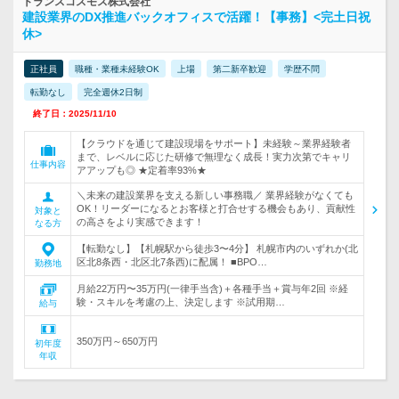
トランスコスモス株式会社
建設業界のDX推進バックオフィスで活躍！【事務】<完土日祝
休>
正社員
職種・業種未経験OK
上場
第二新卒歓迎
学歴不問
転勤なし
完全週休2日制
終了日：2025/11/10
【クラウドを通じて建設現場をサポート】未経験～業界経験者
まで、レベルに応じた研修で無理なく成長！実力次第でキャリ
仕事内容
アアップも◎ ★定着率93%★
＼未来の建設業界を支える新しい事務職／ 業界経験がなくても
OK！リーダーになるとお客様と打合せする機会もあり、貢献性
対象と
の高さをより実感できます！
なる方
【転勤なし】【札幌駅から徒歩3〜4分】 札幌市内のいずれか(北
区北8条西・北区北7条西)に配属！ ■BPO…
勤務地
月給22万円〜35万円(一律手当含)＋各種手当＋賞与年2回 ※経
験・スキルを考慮の上、決定します ※試用期…
給与
350万円～650万円
初年度
年収