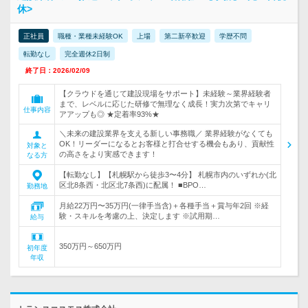
休>
正社員
職種・業種未経験OK
上場
第二新卒歓迎
学歴不問
転勤なし
完全週休2日制
終了日：2026/02/09
【クラウドを通じて建設現場をサポート】未経験～業界経験者
まで、レベルに応じた研修で無理なく成長！実力次第でキャリ
仕事内容
アアップも◎ ★定着率93%★
＼未来の建設業界を支える新しい事務職／ 業界経験がなくても
OK！リーダーになるとお客様と打合せする機会もあり、貢献性
対象と
の高さをより実感できます！
なる方
【転勤なし】【札幌駅から徒歩3〜4分】 札幌市内のいずれか(北
区北8条西・北区北7条西)に配属！ ■BPO…
勤務地
月給22万円〜35万円(一律手当含)＋各種手当＋賞与年2回 ※経
験・スキルを考慮の上、決定します ※試用期…
給与
350万円～650万円
初年度
年収