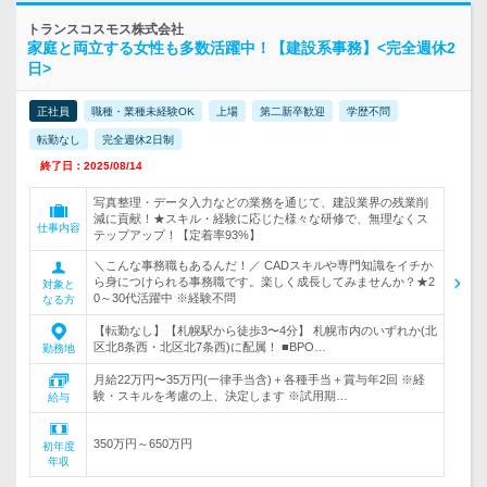
トランスコスモス株式会社
家庭と両立する女性も多数活躍中！【建設系事務】<完全週休2
日>
正社員
職種・業種未経験OK
上場
第二新卒歓迎
学歴不問
転勤なし
完全週休2日制
終了日：2025/08/14
写真整理・データ入力などの業務を通じて、建設業界の残業削
減に貢献！★スキル・経験に応じた様々な研修で、無理なくス
仕事内容
テップアップ！【定着率93%】
＼こんな事務職もあるんだ！／ CADスキルや専門知識をイチか
ら身につけられる事務職です。楽しく成長してみませんか？★2
対象と
0～30代活躍中 ※経験不問
なる方
【転勤なし】【札幌駅から徒歩3〜4分】 札幌市内のいずれか(北
区北8条西・北区北7条西)に配属！ ■BPO…
勤務地
月給22万円〜35万円(一律手当含)＋各種手当＋賞与年2回 ※経
験・スキルを考慮の上、決定します ※試用期…
給与
350万円～650万円
初年度
年収