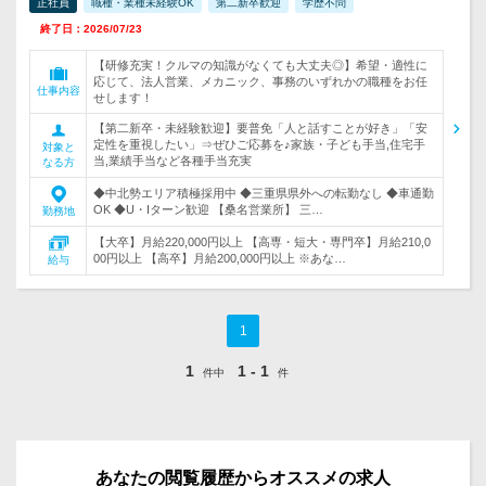
正社員
職種・業種未経験OK
第二新卒歓迎
学歴不問
終了日：2026/07/23
【研修充実！クルマの知識がなくても大丈夫◎】希望・適性に
応じて、法人営業、メカニック、事務のいずれかの職種をお任
仕事内容
せします！
【第二新卒・未経験歓迎】要普免「人と話すことが好き」「安
定性を重視したい」⇒ぜひご応募を♪家族・子ども手当,住宅手
対象と
当,業績手当など各種手当充実
なる方
◆中北勢エリア積極採用中 ◆三重県県外への転勤なし ◆車通勤
OK ◆U・Iターン歓迎 【桑名営業所】 三…
勤務地
【大卒】月給220,000円以上 【高専・短大・専門卒】月給210,0
00円以上 【高卒】月給200,000円以上 ※あな…
給与
1
1
1 - 1
件中
件
あなたの閲覧履歴からオススメの求人