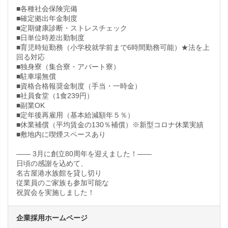
■各種社会保険完備
■確定拠出年金制度
■定期健康診断・ストレスチェック
■日単位時差出勤制度
■育児時短勤務（小学校就学前まで6時間勤務可能）★法を上
回る対応
■独身寮（集合寮・アパート寮）
■駐車場無償
■資格合格報奨金制度（手当・一時金）
■社員食堂（1食239円）
■副業OK
■定年後再雇用（基本給減額年５％）
■休業補償（平均賃金の130％補償）※新型コロナ休業実績
■敷地内に喫煙スペースあり
―― 3月に創立80周年を迎えました！――
日頃の感謝を込めて、
名古屋港水族館を貸し切り
従業員のご家族も参加可能な
祝賀会を実施しました！
企業採用ホームページ