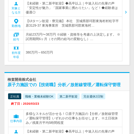
【未経験・第二新卒歓迎】◆高卒以上｜中途入社の先輩の声
「安定性が魅力」「国家事業に携わりたい」など！◆経験者は
対象と
優遇◎
なる方
【UIターン歓迎・寮完備】 本社 茨城県那珂郡東海村村松字平
原3129-37 東海事業所 茨城県那珂郡東海村…
勤務地
月給23万円〜38万円 ※経験・資格等を考慮の上決定します。 ※
試用期間6ヶ月（その間の給与の変動なし）…
給与
380万円～650万円
初年度
年収
検査開発株式会社
原子力施設での【技術職】分析／放射線管理／運転保守管理
正社員
職種・業種未経験OK
第二新卒歓迎
完全週休2日制
終了日：2026/03/23
多様なスキルが活かせる！◎原子力施設の【分析／放射線管理
／運転保守管理】いずれかの仕事をお任せします。※土日祝休
仕事内容
み／残業月平均5時間程度
【未経験・第二新卒歓迎】◆高卒以上｜中途入社の先輩の声