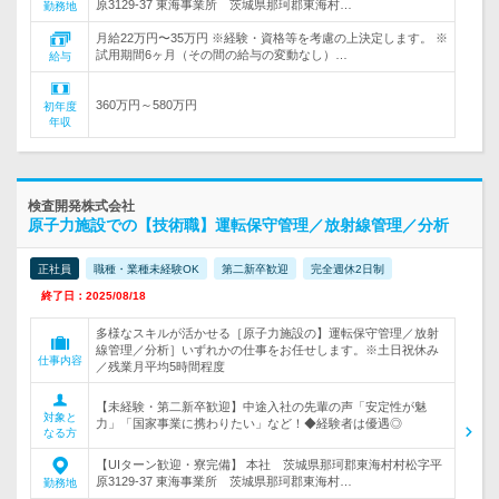
原3129-37 東海事業所 茨城県那珂郡東海村…
勤務地
月給22万円〜35万円 ※経験・資格等を考慮の上決定します。 ※
試用期間6ヶ月（その間の給与の変動なし）…
給与
360万円～580万円
初年度
年収
検査開発株式会社
原子力施設での【技術職】運転保守管理／放射線管理／分析
正社員
職種・業種未経験OK
第二新卒歓迎
完全週休2日制
終了日：2025/08/18
多様なスキルが活かせる［原子力施設の】運転保守管理／放射
線管理／分析］いずれかの仕事をお任せします。※土日祝休み
仕事内容
／残業月平均5時間程度
【未経験・第二新卒歓迎】中途入社の先輩の声「安定性が魅
対象と
力」「国家事業に携わりたい」など！◆経験者は優遇◎
なる方
【UIターン歓迎・寮完備】 本社 茨城県那珂郡東海村村松字平
原3129-37 東海事業所 茨城県那珂郡東海村…
勤務地