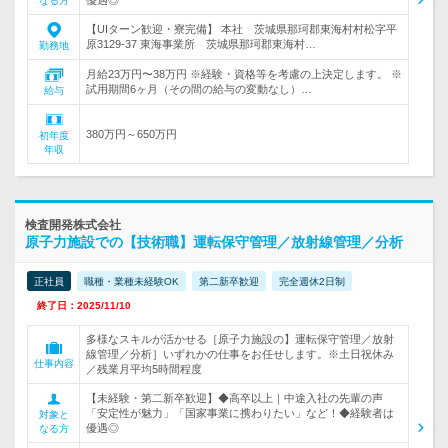
なる方
【UIターン歓迎・寮完備】 本社 茨城県那珂郡東海村村松字平
原3129-37 東海事業所 茨城県那珂郡東海村…
勤務地
月給23万円〜38万円 ※経験・資格等を考慮の上決定します。 ※
試用期間6ヶ月（その間の給与の変動なし）…
給与
380万円～650万円
初年度
年収
検査開発株式会社
原子力施設での【技術職】運転保守管理／放射線管理／分析
正社員
職種・業種未経験OK
第二新卒歓迎
完全週休2日制
終了日：2025/11/10
多様なスキルが活かせる［原子力施設の】運転保守管理／放射
線管理／分析］いずれかの仕事をお任せします。※土日祝休み
仕事内容
／残業月平均5時間程度
【未経験・第二新卒歓迎】◆高卒以上｜中途入社の先輩の声
「安定性が魅力」「国家事業に携わりたい」など！◆経験者は
対象と
優遇◎
なる方