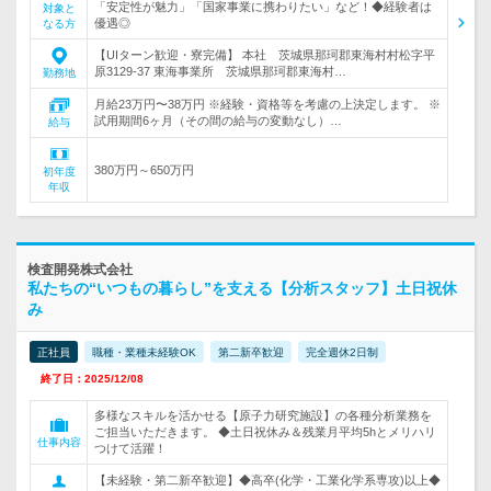
「安定性が魅力」「国家事業に携わりたい」など！◆経験者は
対象と
優遇◎
なる方
【UIターン歓迎・寮完備】 本社 茨城県那珂郡東海村村松字平
原3129-37 東海事業所 茨城県那珂郡東海村…
勤務地
月給23万円〜38万円 ※経験・資格等を考慮の上決定します。 ※
試用期間6ヶ月（その間の給与の変動なし）…
給与
380万円～650万円
初年度
年収
検査開発株式会社
私たちの“いつもの暮らし”を支える【分析スタッフ】土日祝休
み
正社員
職種・業種未経験OK
第二新卒歓迎
完全週休2日制
終了日：2025/12/08
多様なスキルを活かせる【原子力研究施設】の各種分析業務を
ご担当いただきます。 ◆土日祝休み＆残業月平均5hとメリハリ
仕事内容
つけて活躍！
【未経験・第二新卒歓迎】◆高卒(化学・工業化学系専攻)以上◆