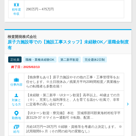
290万円～475万円
初年度
年収
検査開発株式会社
原子力施設等での【施設工事スタッフ】未経験OK／退職金制度
有
正社員
職種・業種未経験OK
第二新卒歓迎
完全週休2日制
終了日：2025/02/13
【独身寮もあり】原子力施設やその他の工事・工事管理等をお
任せします。※土日祝休み／残業月平均20時間程度／異業種か
仕事内容
らの転職者も多数在籍！
【未経験・第二新卒・UIターン歓迎】高卒以上。40歳までの方
（※）。充実した福利厚生と、人を育てる温かい社風で、非常
対象と
に定着率の高い会社です。
なる方
【UIターン歓迎・寮完備】 本社 茨城県那珂郡東海村村松字平
原3129-37 ※マイカー通勤可 ※転勤、配置…
勤務地
月給18万円〜28万円 ※経験・資格等を考慮の上決定します。 ※
試用期間6ヶ月（その間の給与の変動なし）
給与