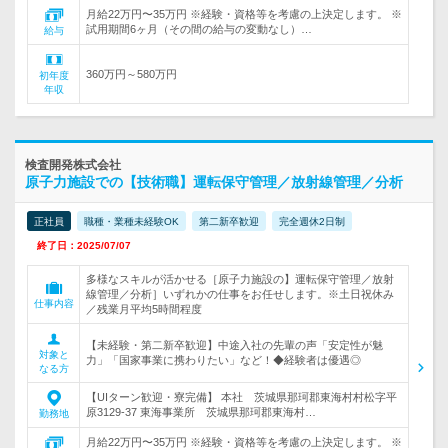
月給22万円〜35万円 ※経験・資格等を考慮の上決定します。 ※
試用期間6ヶ月（その間の給与の変動なし）…
給与
360万円～580万円
初年度
年収
検査開発株式会社
原子力施設での【技術職】運転保守管理／放射線管理／分析
正社員
職種・業種未経験OK
第二新卒歓迎
完全週休2日制
終了日：2025/07/07
多様なスキルが活かせる［原子力施設の】運転保守管理／放射
線管理／分析］いずれかの仕事をお任せします。※土日祝休み
仕事内容
／残業月平均5時間程度
【未経験・第二新卒歓迎】中途入社の先輩の声「安定性が魅
対象と
力」「国家事業に携わりたい」など！◆経験者は優遇◎
なる方
【UIターン歓迎・寮完備】 本社 茨城県那珂郡東海村村松字平
原3129-37 東海事業所 茨城県那珂郡東海村…
勤務地
月給22万円〜35万円 ※経験・資格等を考慮の上決定します。 ※