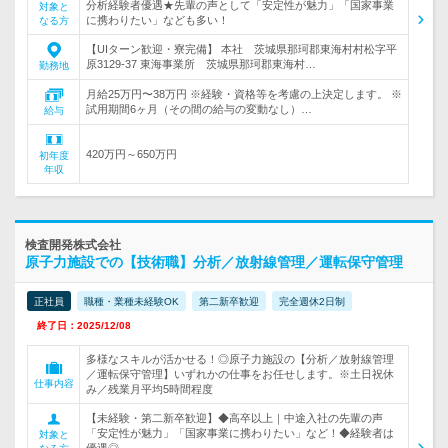
分析経験者優遇★先輩の声として「安定性が魅力」「国家事業
対象と
に携わりたい」なども多い！
なる方
【UIターン歓迎・寮完備】 本社 茨城県那珂郡東海村村松字平
原3129-37 東海事業所 茨城県那珂郡東海村…
勤務地
月給25万円〜38万円 ※経験・資格等を考慮の上決定します。 ※
試用期間6ヶ月（その間の給与の変動なし）…
給与
420万円～650万円
初年度
年収
検査開発株式会社
原子力施設での【技術職】分析／放射線管理／運転保守管理
正社員
職種・業種未経験OK
第二新卒歓迎
完全週休2日制
終了日：2025/12/08
多様なスキルが活かせる！◎原子力施設の【分析／放射線管理
／運転保守管理】いずれかの仕事をお任せします。※土日祝休
仕事内容
み／残業月平均5時間程度
【未経験・第二新卒歓迎】◆高卒以上｜中途入社の先輩の声
「安定性が魅力」「国家事業に携わりたい」など！◆経験者は
対象と
優遇◎