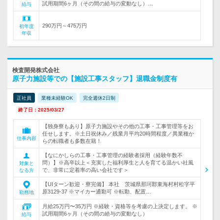
試用期間6ヶ月（その間の給与の変動なし）…
給与
290万円～475万円
初年度
年収
検査開発株式会社
原子力施設等での【施設工事スタッフ】退職金制度有
正社員
業種未経験OK
完全週休2日制
終了日：2025/03/27
【独身寮もあり】原子力施設やその他の工事・工事管理等をお
任せします。※土日祝休み／残業月平均20時間程度／異業種か
仕事内容
らの転職者も多数在籍！
【なにかしらの工事・工事管理の経験者採用（経験年数不
問）】※高卒以上＜充実した福利厚生と人を育てる温かい社風
対象と
で、非常に定着率の高い会社です＞
なる方
【UIターン歓迎・寮完備】 本社 茨城県那珂郡東海村村松字平
原3129-37 ※マイカー通勤可 ※転勤、配置…
勤務地
月給25万円〜35万円 ※経験・資格等を考慮の上決定します。 ※
試用期間6ヶ月（その間の給与の変動なし）
給与