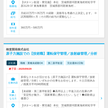
【UIターン歓迎・寮完備】 本社 茨城県那珂郡東海村村松字平
原3129-37 東海事業所 茨城県那珂郡東海村…
勤務地
月給22万円〜35万円 ※経験・資格等を考慮の上決定します。 ※
試用期間6ヶ月（その間の給与の変動なし）…
給与
360万円～580万円
初年度
年収
検査開発株式会社
原子力施設での【技術職】運転保守管理／放射線管理／分析
正社員
職種・業種未経験OK
第二新卒歓迎
完全週休2日制
終了日：2025/09/29
多様なスキルが活かせる［原子力施設の】運転保守管理／放射
線管理／分析］いずれかの仕事をお任せします。※土日祝休み
仕事内容
／残業月平均5時間程度
【未経験・第二新卒歓迎】◆高卒以上｜中途入社の先輩の声
「安定性が魅力」「国家事業に携わりたい」など！◆経験者は
対象と
優遇◎
なる方
【UIターン歓迎・寮完備】 本社 茨城県那珂郡東海村村松字平