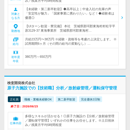
み／残業月平均5時間程度
【未経験・第二新卒歓迎】◆高卒以上｜中途入社の先輩の声
「安定性が魅力」「国家事業に携わりたい」など！◆経験者は
対象と
優遇◎
なる方
【UIターン歓迎・寮完備】 本社 茨城県那珂郡東海村村松字平
原3129-37 東海事業所 茨城県那珂郡東海村…
勤務地
月給23万円〜38万円 ※経験・資格等を考慮の上決定します。 ※
試用期間6ヶ月（その間の給与の変動なし）…
給与
380万円～650万円
初年度
年収
検査開発株式会社
原子力施設での【技術職】分析／放射線管理／運転保守管理
正社員
職種・業種未経験OK
第二新卒歓迎
完全週休2日制
終了日：2026/06/15
多様なスキルが活かせる！◎原子力施設の【分析／放射線管理
／運転保守管理】いずれかの仕事をお任せします。※土日祝休
仕事内容
み／残業月平均5時間程度