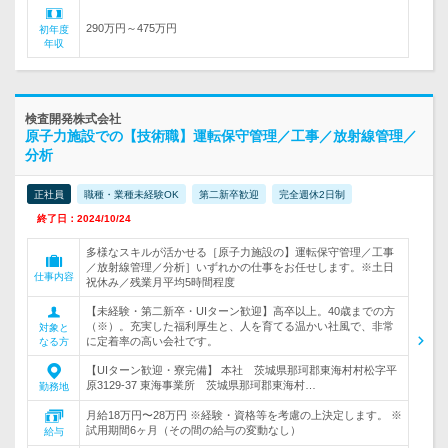
290万円～475万円
初年度
年収
検査開発株式会社
原子力施設での【技術職】運転保守管理／工事／放射線管理／
分析
正社員
職種・業種未経験OK
第二新卒歓迎
完全週休2日制
終了日：2024/10/24
多様なスキルが活かせる［原子力施設の】運転保守管理／工事
／放射線管理／分析］いずれかの仕事をお任せします。※土日
仕事内容
祝休み／残業月平均5時間程度
【未経験・第二新卒・UIターン歓迎】高卒以上。40歳までの方
（※）。充実した福利厚生と、人を育てる温かい社風で、非常
対象と
に定着率の高い会社です。
なる方
【UIターン歓迎・寮完備】 本社 茨城県那珂郡東海村村松字平
原3129-37 東海事業所 茨城県那珂郡東海村…
勤務地
月給18万円〜28万円 ※経験・資格等を考慮の上決定します。 ※
試用期間6ヶ月（その間の給与の変動なし）
給与