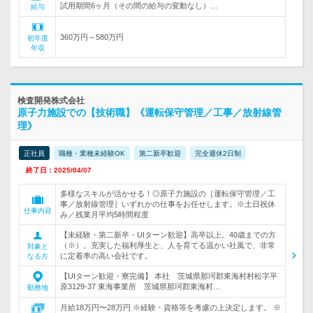
試用期間6ヶ月（その間の給与の変動なし）…
給与
360万円～580万円
初年度
年収
検査開発株式会社
原子力施設での【技術職】《運転保守管理／工事／放射線管
理》
正社員
職種・業種未経験OK
第二新卒歓迎
完全週休2日制
終了日：2025/04/07
多様なスキルが活かせる！◎原子力施設の［運転保守管理／工
事／放射線管理］いずれかの仕事をお任せします。※土日祝休
仕事内容
み／残業月平均5時間程度
【未経験・第二新卒・UIターン歓迎】高卒以上。40歳までの方
（※）。充実した福利厚生と、人を育てる温かい社風で、非常
対象と
に定着率の高い会社です。
なる方
【UIターン歓迎・寮完備】 本社 茨城県那珂郡東海村村松字平
原3129-37 東海事業所 茨城県那珂郡東海村…
勤務地
月給18万円〜28万円 ※経験・資格等を考慮の上決定します。 ※