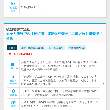
290万円～475万円
初年度
年収
検査開発株式会社
原子力施設での【技術職】運転保守管理／工事／放射線管理／
分析
正社員
職種・業種未経験OK
第二新卒歓迎
完全週休2日制
終了日：2024/12/23
多様なスキルが活かせる［原子力施設の】運転保守管理／工事
／放射線管理／分析］いずれかの仕事をお任せします。※土日
仕事内容
祝休み／残業月平均5時間程度
【未経験・第二新卒・UIターン歓迎】高卒以上。40歳までの方
（※）。充実した福利厚生と、人を育てる温かい社風で、非常
対象と
に定着率の高い会社です。
なる方
【UIターン歓迎・寮完備】 本社 茨城県那珂郡東海村村松字平
原3129-37 東海事業所 茨城県那珂郡東海村…
勤務地
月給18万円〜28万円 ※経験・資格等を考慮の上決定します。 ※
試用期間6ヶ月（その間の給与の変動なし）
給与