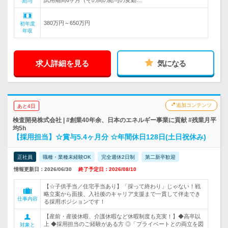
試用期間6ヶ月（その間の給与の変動…
給与
380万円～650万円
初年度
年収
求人詳細を見る
気になる
追加コンテンツ
あと4日
検査開発株式会社 | #創業40年余、日本のエネルギー事業に貢献 #残業月平
均5h
【採用担当】☆賞与5.4ヶ月分 ☆年間休日128日(土日祝休み)
正社員
職種・業種未経験OK
完全週休2日制
第二新卒歓迎
情報更新日：2026/06/30
終了予定日：2026/08/10
【☆子供手当／住宅手当あり】「採って終わり」じゃない！戦
略立案から面接、入社後のキャリア支援まで一貫して伴走でき
仕事内容
る採用ポジションです！
【産前・産後休暇、介護休暇など休暇制度も充実！】◆高卒以
上 ◆採用担当のご経験がある方 ◎「プライベートとの両立を図
対象と