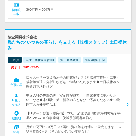
360万円～580万円
初年度
年収
検査開発株式会社
私たちの“いつもの暮らし”を支える【技術スタッフ】土日祝休
み
正社員
職種・業種未経験OK
第二新卒歓迎
完全週休2日制
終了日：2025/02/24
日々の生活を支える原子力研究施設で《運転保守管理／工事／
放射線管理／分析》などをご担当いただきます◆土日祝休み＆
仕事内容
残業月平均5hほど
中途入社の先輩の声「安定性が魅力」「国家事業に携わりた
い」など◆未経験・第二新卒の方もぜひご応募ください◆40歳
対象と
以下の方◆高卒以上
なる方
【UIターン歓迎・寮完備】 本社 茨城県那珂郡東海村村松字平
原3129-37 東海事業所 茨城県那珂郡東海村…
勤務地
月給18万円〜28万円 ※経験・資格等を考慮の上決定します。 ※
試用期間6ヶ月（その間の給与の変動なし）
給与