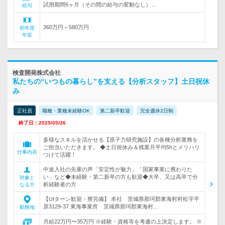
試用期間6ヶ月（その間の給与の変動なし）…
給与
360万円～580万円
初年度
年収
検査開発株式会社
私たちの“いつもの暮らし”を支える【分析スタッフ】土日祝休
み
正社員
職種・業種未経験OK
第二新卒歓迎
完全週休2日制
終了日：2025/05/26
多様なスキルを活かせる【原子力研究施設】の各種分析業務を
ご担当いただきます。 ◆土日祝休み＆残業月平均5hとメリハリ
仕事内容
つけて活躍！
中途入社の先輩の声「安定性が魅力」「国家事業に携わりた
い」など◆未経験・第二新卒の方も歓迎◆大卒、又は高卒で分
対象と
析経験者の方
なる方
【UIターン歓迎・寮完備】 本社 茨城県那珂郡東海村村松字平
原3129-37 東海事業所 茨城県那珂郡東海村…
勤務地
月給22万円〜35万円 ※経験・資格等を考慮の上決定します。 ※