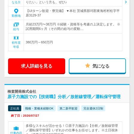
りたい」という方も、ぜひ♪
なる方
【UIターン歓迎・寮完備】 ▼本社 茨城県那珂郡東海村村松字平
原3129-37
勤務地
月給23万円〜38万円 ※経験・資格等を考慮の上決定します。 ※
試用期間6ヶ月（その間の給与の変動…
給与
380万円～650万円
初年度
年収
求人詳細を見る
気になる
検査開発株式会社
原子力施設での【技術職】分析／放射線管理／運転保守管理
正社員
職種・業種未経験OK
第二新卒歓迎
完全週休2日制
終了日：2026/07/27
多様なスキルが活かせる！◎原子力施設の【分析／放射線管理
／運転保守管理】いずれかの仕事をお任せします。※土日祝休
仕事内容