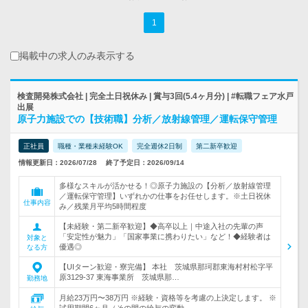
1
掲載中の求人のみ表示する
検査開発株式会社 | 完全土日祝休み | 賞与3回(5.4ヶ月分) | #転職フェア水戸
出展
原子力施設での【技術職】分析／放射線管理／運転保守管理
正社員
職種・業種未経験OK
完全週休2日制
第二新卒歓迎
情報更新日：2026/07/28
終了予定日：2026/09/14
多様なスキルが活かせる！◎原子力施設の【分析／放射線管理
／運転保守管理】いずれかの仕事をお任せします。※土日祝休
仕事内容
み／残業月平均5時間程度
【未経験・第二新卒歓迎】◆高卒以上｜中途入社の先輩の声
「安定性が魅力」「国家事業に携わりたい」など！◆経験者は
対象と
優遇◎
なる方
【UIターン歓迎・寮完備】 本社 茨城県那珂郡東海村村松字平
原3129-37 東海事業所 茨城県那…
勤務地
月給23万円〜38万円 ※経験・資格等を考慮の上決定します。 ※