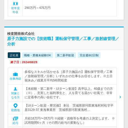
290万円～475万円
初年度
年収
検査開発株式会社
原子力施設での【技術職】運転保守管理／工事／放射線管理／
分析
正社員
職種・業種未経験OK
第二新卒歓迎
完全週休2日制
終了日：2024/08/29
多様なスキルが活かせる［原子力施設の】運転保守管理／工事
／放射線管理／分析］いずれかの仕事をお任せします。※土日
仕事内容
祝休み／残業月平均5時間程度
【未経験・第二新卒・UIターン歓迎】高卒以上。40歳までの方
（※）。充実した福利厚生と、人を育てる温かい社風で、非常
対象と
に定着率の高い会社です。
なる方
【UIターン歓迎・寮完備】 本社 茨城県那珂郡東海村村松字平
原3129-37 東海事業所 茨城県那珂郡東海村…
勤務地
月給18万円〜28万円 ※経験・資格等を考慮の上決定します。 ※
試用期間6ヶ月（その間の給与の変動なし）
給与