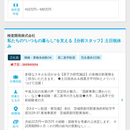
410万円～580万円
初年度
年収
検査開発株式会社
私たちの“いつもの暮らし”を支える【分析スタッフ】土日祝休
み
正社員
職種・業種未経験OK
第二新卒歓迎
完全週休2日制
終了日：2025/03/24
多様なスキルを活かせる【原子力研究施設】の各種分析業務を
ご担当いただきます。 ◆土日祝休み＆残業月平均5hとメリハリ
仕事内容
つけて活躍！
中途入社の先輩の声「安定性が魅力」「国家事業に携わりた
い」など◆未経験・第二新卒の方も歓迎◆大卒、又は高卒で分
対象と
析経験者の方
なる方
【UIターン歓迎・寮完備】 本社 茨城県那珂郡東海村村松字平
原3129-37 東海事業所 茨城県那珂郡東海村…
勤務地
月給22万円〜35万円 ※経験・資格等を考慮の上決定します。 ※
試用期間6ヶ月（その間の給与の変動なし）…
給与