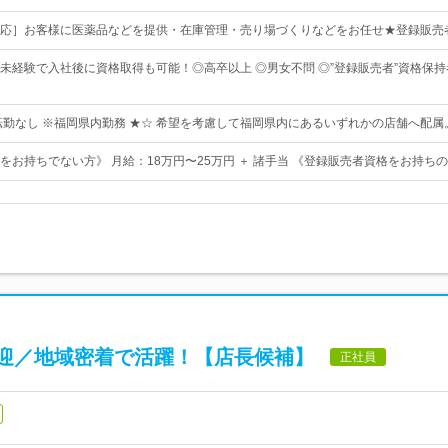
応］お客様に医薬品などを提供・在庫管理・売り場づくりなどをお任せ★登録販売
】未経験で入社後に資格取得も可能！◎高卒以上 ◎男女不問 ◎”登録販売者”資格保
転勤なし ※福岡県内勤務 ★☆ 希望を考慮して福岡県内にあるいずれかの店舗へ配属
をお持ちでない方》 月給：18万円〜25万円 ＋ 諸手当 《登録販売者資格をお持ちの
迎／地域密着で活躍！【店長候補】
正社員