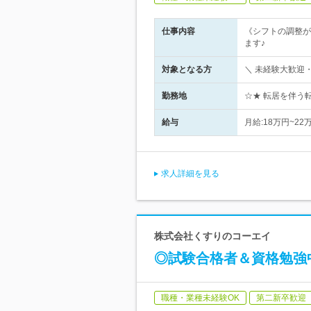
仕事内容
《シフトの調整が
ます♪
対象となる方
＼ 未経験大歓迎
勤務地
☆★ 転居を伴う
給与
月給:18万円~2
求人詳細を見る
株式会社くすりのコーエイ
◎試験合格者＆資格勉強
職種・業種未経験OK
第二新卒歓迎