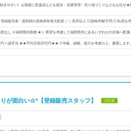
効きやすい》お客様に医薬品などを提供・在庫管理・売り場づくりなどをお任せ★
・登録販売者・薬剤師の資格保有者大歓迎 ／｜高卒以上 ◎資格/年齢不問 ◎ 転居
転勤なし ※福岡県内勤務 ★☆ 希望を考慮して福岡県内にあるいずれかの店舗へ配属
2万円 + 諸手当 ★★平均月収20万円★★ ※年齢、経験、能力を考慮の上、優遇します
くりが面白い☆*【登録販売スタッフ】
正社員