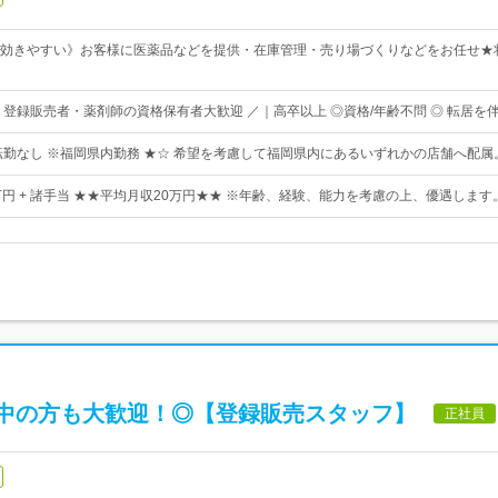
効きやすい》お客様に医薬品などを提供・在庫管理・売り場づくりなどをお任せ★
・登録販売者・薬剤師の資格保有者大歓迎 ／｜高卒以上 ◎資格/年齢不問 ◎ 転居
転勤なし ※福岡県内勤務 ★☆ 希望を考慮して福岡県内にあるいずれかの店舗へ配属
2万円 + 諸手当 ★★平均月収20万円★★ ※年齢、経験、能力を考慮の上、優遇します
中の方も大歓迎！◎【登録販売スタッフ】
正社員