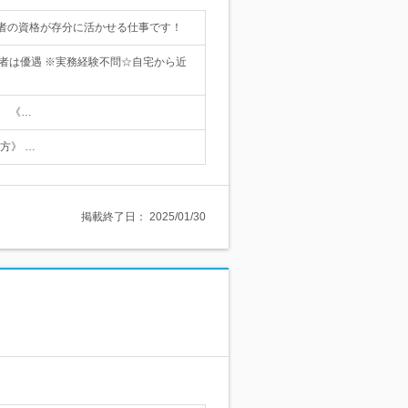
者の資格が存分に活かせる仕事です！
持者は優遇 ※実務経験不問☆自宅から近
。 《…
方》 …
掲載終了日：
2025/01/30