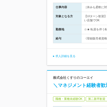
仕事内容
［休みも柔軟に対
対象となる方
【UIターン歓迎
い店舗でOK
勤務地
☆★ 転居を伴う
給与
《登録販売者資格
求人詳細を見る
株式会社くすりのコーエイ
＼マネジメント経験者歓
職種・業種未経験OK
第二新卒歓迎