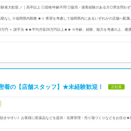
経験者大歓迎 ／｜高卒以上 ◎資格/年齢不問 ◎販売・接客経験のある方◎男女問わ
転勤なし ※福岡県内勤務 ★☆ 希望を考慮して福岡県内にあるいずれかの店舗へ配属
30万円 ＋ 諸手当 ★★平均月収26万円以上★★ ※年齢、経験、能力を考慮の上、優
密着の【店舗スタッフ】★未経験歓迎！
正社員
効きやすい》お客様に医薬品などを提供・在庫管理・売り場づくりなどをお任せ★