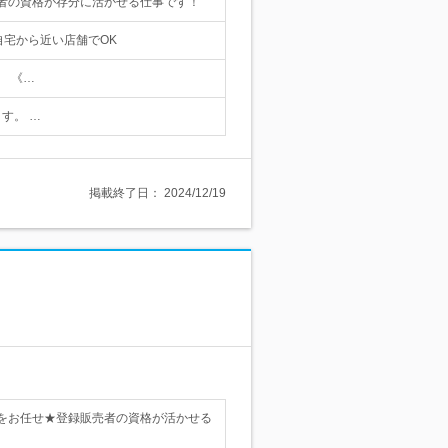
者の資格が存分に活かせる仕事です！
自宅から近い店舗でOK
。 《…
す。 …
掲載終了日：
2024/12/19
をお任せ★登録販売者の資格が活かせる