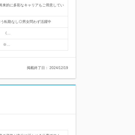
将来的に多彩なキャリアもご用意してい
を伴う転勤なし◎男女問わず活躍中
。 《…
。 ※…
掲載終了日：
2024/12/19