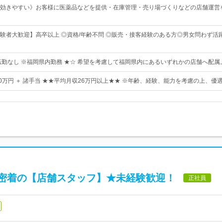
効きやすい》お客様に医薬品などを提供・在庫管理・売り場づくりなどの店舗運営
験者大歓迎】高卒以上 ◎資格/年齢不問 ◎販売・接客経験のある方◎男女問わず活躍
転勤なし ※福岡県内勤務 ★☆ 希望を考慮して福岡県内にあるいずれかの店舗へ配属
30万円 ＋ 諸手当 ★★平均月収26万円以上★★ ※年齢、経験、能力を考慮の上、優
密着の【店舗スタッフ】★未経験歓迎！
正社員