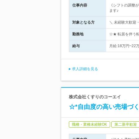
仕事内容
《シフトの調整が
ます♪
対象となる方
＼ 未経験大歓迎
勤務地
☆★ 転居を伴う
給与
月給:18万円~2
求人詳細を見る
株式会社くすりのコーエイ
☆*自由度の高い売場づ
職種・業種未経験OK
第二新卒歓迎