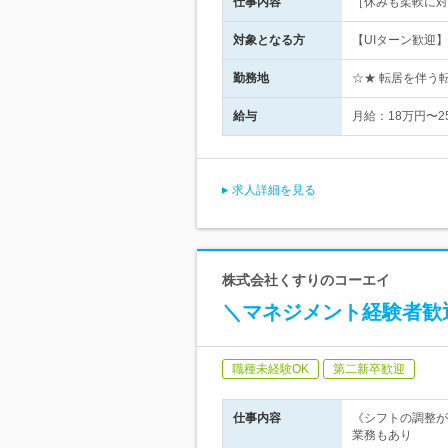
仕事内容
［休みも柔軟に対
対象となる方
【UIターン歓迎
勤務地
☆★ 転居を伴う
給与
月給：18万円〜2
求人詳細を見る
株式会社くすりのコーエイ
＼マネジメント経験者歓
職種未経験OK
第二新卒歓迎
仕事内容
《シフトの調整が
業務もあり