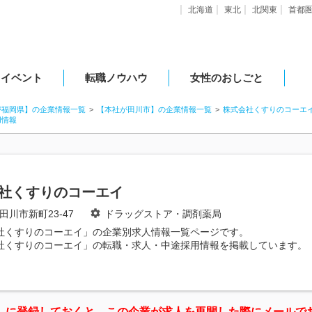
北海道
東北
北関東
首都
・イベント
転職ノウハウ
女性のおしごと
が福岡県】の企業情報一覧
【本社が田川市】の企業情報一覧
株式会社くすりのコーエ
用情報
社くすりのコーエイ
田川市新町23-47
ドラッグストア・調剤薬局
社くすりのコーエイ」の企業別求人情報一覧ページです。
社くすりのコーエイ」の転職・求人・中途採用情報を掲載しています。
」に登録しておくと、この企業が求人を再開した際にメールで