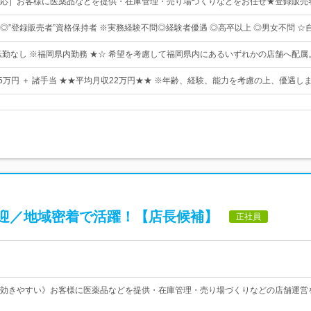
応］お客様に医薬品などを提供・在庫管理・売り場づくりなどをお任せ★登録販売
】◎”登録販売者”資格保持者 ※実務経験不問◎経験者優遇 ◎高卒以上 ◎男女不問 ☆
転勤なし ※福岡県内勤務 ★☆ 希望を考慮して福岡県内にあるいずれかの店舗へ配属
5万円 ＋ 諸手当 ★★平均月収22万円★★ ※年齢、経験、能力を考慮の上、優遇しま
迎／地域密着で活躍！【店長候補】
正社員
効きやすい》お客様に医薬品などを提供・在庫管理・売り場づくりなどの店舗運営