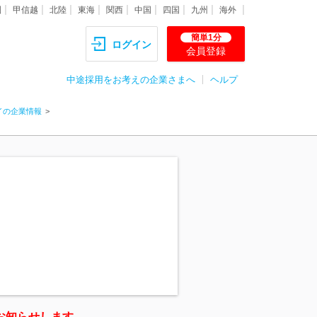
圏
甲信越
北陸
東海
関西
中国
四国
九州
海外
簡単1分
ログイン
会員登録
中途採用をお考えの企業さまへ
ヘルプ
イの企業情報
お知らせします。