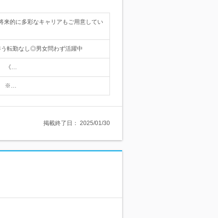
将来的に多彩なキャリアもご用意してい
を伴う転勤なし◎男女問わず活躍中
。 《…
。 ※…
掲載終了日：
2025/01/30