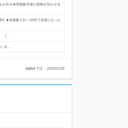
をお任せ★登録販売者の資格が活かせる
中 ★未経験入社⇒20代で店長になった
。 《…
遇しま…
掲載終了日：
2025/01/30