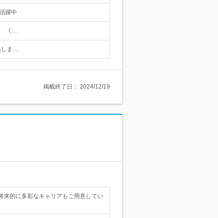
ず活躍中
。 《…
遇しま…
掲載終了日：
2024/12/19
将来的に多彩なキャリアもご用意してい