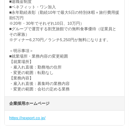
■退職金制度
■ベネフィット・ワン加入
■永年勤続表彰（勤続10年で最大5日の特別休暇＋旅行費用援
助5万円
※20年・30年でそれぞれ10日、10万円）
■グループで運営する割烹旅館での無料食事優待（従業員と
その家族）
※ディナー6,270円／ランチ5,250円が無料になります。
＜明示事項＞
■就業場所・業務内容の変更範囲
【就業場所】
・雇入れ直後：勤務地の住所
・変更の範囲：転勤なし
【業務内容】
・雇入れ直後：募集時の業務内容
・変更の範囲：会社の定める業務
企業採用ホームページ
https://rexport.co.jp/