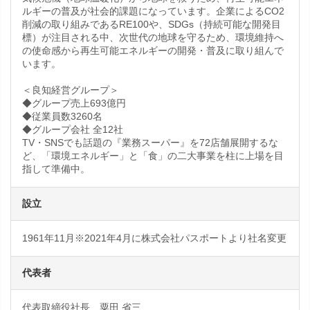
ルギーの普及が社会的課題になっています。企業によるCO2
削減の取り組みであるRE100や、SDGs（持続可能な開発目
標）が注目される中、次世代の地球を守るため、環境維持へ
の使命感から再生可能エネルギーの開発・普及に取り組んで
います。
＜良知経営グループ＞
◆グループ売上693億円
◆従業員数3260名
◆グループ会社 全12社
TV・SNSでも話題の『業務スーパー』を72店舗展開するな
ど、「環境エネルギー」と「食」の二大事業を柱に上場を目
指して準備中。
設立
1961年11月※2021年4月に株式会社パスポートより社名変更
代表者
代表取締役社長 粟田 省三