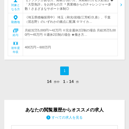
【ブランクがある方、経験が浅い方、未経験の方も大歓迎】◆
「大型免許」をお持ちの方 ＊異業種からのチャレンジャー多
対象と
数！さまざまなサポート体制◎
なる方
《埼玉県積極採用中》 埼玉（和光/岩槻/三芳町/久喜）、千葉
（習志野）のいずれかの拠点に配属 ※マイカ…
勤務地
月給32万5,000円〜42万円 ※完全週休2日制の場合 月給35万5,00
0円〜45万円 ※週休2日制の場合 ★働き方…
給与
400万円～600万円
初年度
年収
1
14
1 - 14
件中
件
あなたの閲覧履歴からオススメの求人
すべての求人を見る