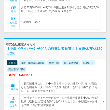
勤務地
月給32万5,000円〜42万円 ※完全週休2日制の場合 月給35万5,00
0円〜45万円 ※週休2日制の場合 ★働き方…
給与
400万円～600万円
初年度
年収
株式会社東京タイセイ
【中型ドライバー】子どもの行事に皆勤賞！土日祝休/年休120
日OK
正社員
職種・業種未経験OK
学歴不問
第二新卒歓迎
転勤なし
完全週休2日制
終了日：2024/11/14
【長距離運転なし！】◆中型トラックで、雑貨やアパレル商品
などを物流センター等の「法人向け配送」を行う仕事です ＊毎
仕事内容
日、同じ時間帯で働けます♪
【当社で「ドライバーデビュー」した先輩が多数】◆2007年6月
以前に取得した“普通免許”でもOK！もしくは、中型免許をお持
対象と
ちの方 ＊免許取得支援あり
なる方