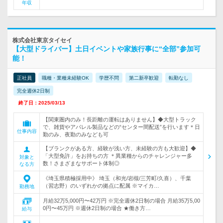
年収
株式会社東京タイセイ
【大型ドライバー】土日イベントや家族行事に“全部”参加可
能！
正社員
職種・業種未経験OK
学歴不問
第二新卒歓迎
転勤なし
完全週休2日制
終了日：2025/03/13
【関東圏内のみ！長距離の運転はありません】◆大型トラック
で、雑貨やアパレル製品などの“センター間配送”を行います＊日
仕事内容
勤のみ、夜勤のみなども可
【ブランクがある方、経験が浅い方、未経験の方も大歓迎】◆
「大型免許」をお持ちの方 ＊異業種からのチャレンジャー多
対象と
数！さまざまなサポート体制◎
なる方
《埼玉県積極採用中》 埼玉（和光/岩槻/三芳町/久喜）、千葉
（習志野）のいずれかの拠点に配属 ※マイカ…
勤務地
月給32万5,000円〜42万円 ※完全週休2日制の場合 月給35万5,00
0円〜45万円 ※週休2日制の場合 ★働き方…
給与