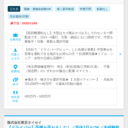
正社員
職種・業種未経験OK
第二新卒歓迎
学歴不問
転勤なし
完全週休2日制
終了日：2025/11/06
【長距離運転なし】大型はカゴ積みカゴおろしでのセンター間
配送です。1日3～4運行、引取・納品ともに1箇所です。中型も
仕事内容
募集中！日勤・夜勤も選択可能
【当社で「ドライバーデビュー」した先輩が多数】中型車or大
型車を運転できる免許をお持ちの方 ＊社員寮完備★ミドル・シ
対象と
ニア・女性や主婦も活躍中！
なる方
《埼玉県積極採用中》 埼玉（和光/岩槻/三芳町/久喜）、千葉
（習志野）のいずれかの拠点に配属 ※マイカ…
勤務地
★働き方・稼ぎ方を選択可能★ 【 大型ドライバー 】 ・月給35
万5,000円〜45万円 ※週休2日制の場合 ・…
給与
420万円～528万円
初年度
年収
株式会社東京タイセイ
【ドライバー】手積み手おろしなし／完休2日もOK／未経験歓