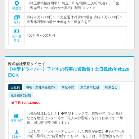
《埼玉県積極採用中》 埼玉（和光/岩槻/三芳町/久喜）、千葉
（習志野）のいずれかの拠点に配属 ※マイカ…
勤務地
月給28万1,000円〜 ※完全週休2日制の場合 月給30万7,000円〜
※週休2日制の場合 ★働き方・稼ぎ方を選…
給与
400万円～600万円
初年度
年収
株式会社東京タイセイ
【中型ドライバー】子どもの行事に皆勤賞！土日祝休/年休120
日OK
正社員
職種・業種未経験OK
学歴不問
第二新卒歓迎
転勤なし
完全週休2日制
終了日：2024/08/22
【長距離運転なし！】◆中型トラックで、雑貨やアパレル商品
などを物流センター等の「法人向け配送」を行う仕事です ＊毎
仕事内容
日、同じ時間帯で働けます♪
【当社で「ドライバーデビュー」した先輩が多数】◆2007年6月
以前に取得した“普通免許”でもOK！もしくは、中型免許をお持
対象と