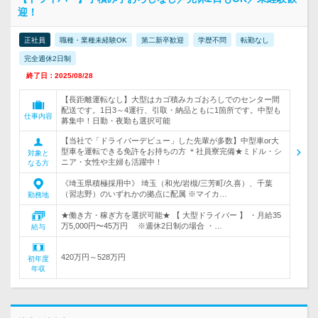
迎！
正社員
職種・業種未経験OK
第二新卒歓迎
学歴不問
転勤なし
完全週休2日制
終了日：2025/08/28
【長距離運転なし】大型はカゴ積みカゴおろしでのセンター間
配送です。1日3～4運行、引取・納品ともに1箇所です。中型も
仕事内容
募集中！日勤・夜勤も選択可能
【当社で「ドライバーデビュー」した先輩が多数】中型車or大
型車を運転できる免許をお持ちの方 ＊社員寮完備★ミドル・シ
対象と
ニア・女性や主婦も活躍中！
なる方
《埼玉県積極採用中》 埼玉（和光/岩槻/三芳町/久喜）、千葉
（習志野）のいずれかの拠点に配属 ※マイカ…
勤務地
★働き方・稼ぎ方を選択可能★ 【 大型ドライバー 】 ・月給35
万5,000円〜45万円 ※週休2日制の場合 ・…
給与
420万円～528万円
初年度
年収