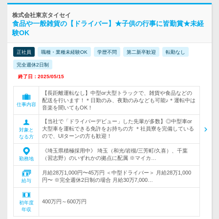
株式会社東京タイセイ
食品や一般雑貨の【ドライバー】★子供の行事に皆勤賞★未経
験OK
正社員
職種・業種未経験OK
学歴不問
第二新卒歓迎
転勤なし
完全週休2日制
終了日：2025/05/15
【長距離運転なし】中型or大型トラックで、雑貨や食品などの
配送を行います！＊日勤のみ、夜勤のみなども可能♪＊運転中は
仕事内容
音楽を聞いてもOK！
【当社で「ドライバーデビュー」した先輩が多数】◎中型車or
大型車を運転できる免許をお持ちの方 ＊社員寮を完備している
対象と
ので、UIターンの方も歓迎！
なる方
《埼玉県積極採用中》 埼玉（和光/岩槻/三芳町/久喜）、千葉
（習志野）のいずれかの拠点に配属 ※マイカ…
勤務地
月給28万1,000円〜45万円 ＜中型ドライバー＞ 月給28万1,000
円〜 ※完全週休2日制の場合 月給30万7,000…
給与
400万円～600万円
初年度
年収