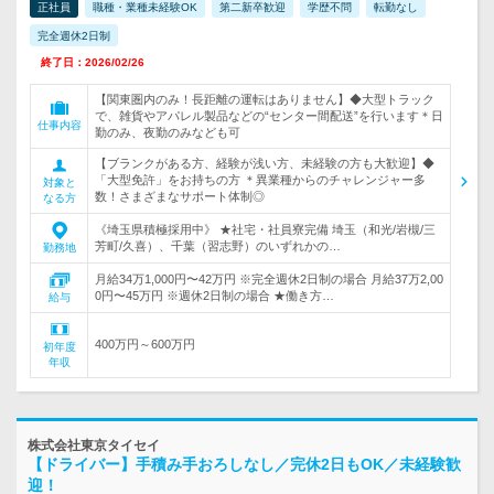
正社員
職種・業種未経験OK
第二新卒歓迎
学歴不問
転勤なし
完全週休2日制
終了日：2026/02/26
【関東圏内のみ！長距離の運転はありません】◆大型トラック
で、雑貨やアパレル製品などの“センター間配送”を行います＊日
仕事内容
勤のみ、夜勤のみなども可
【ブランクがある方、経験が浅い方、未経験の方も大歓迎】◆
「大型免許」をお持ちの方 ＊異業種からのチャレンジャー多
対象と
数！さまざまなサポート体制◎
なる方
《埼玉県積極採用中》 ★社宅・社員寮完備 埼玉（和光/岩槻/三
芳町/久喜）、千葉（習志野）のいずれかの…
勤務地
月給34万1,000円〜42万円 ※完全週休2日制の場合 月給37万2,00
0円〜45万円 ※週休2日制の場合 ★働き方…
給与
400万円～600万円
初年度
年収
株式会社東京タイセイ
【ドライバー】手積み手おろしなし／完休2日もOK／未経験歓
迎！