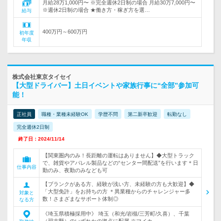
月給28万1,000円〜 ※完全週休2日制の場合 月給30万7,000円〜
※週休2日制の場合 ★働き方・稼ぎ方を選…
給与
400万円～600万円
初年度
年収
株式会社東京タイセイ
【大型ドライバー】土日イベントや家族行事に“全部”参加可
能！
正社員
職種・業種未経験OK
学歴不問
第二新卒歓迎
転勤なし
完全週休2日制
終了日：2024/11/14
【関東圏内のみ！長距離の運転はありません】◆大型トラック
で、雑貨やアパレル製品などの“センター間配送”を行います＊日
仕事内容
勤のみ、夜勤のみなども可
【ブランクがある方、経験が浅い方、未経験の方も大歓迎】◆
「大型免許」をお持ちの方 ＊異業種からのチャレンジャー多
対象と
数！さまざまなサポート体制◎
なる方
《埼玉県積極採用中》 埼玉（和光/岩槻/三芳町/久喜）、千葉
（習志野）のいずれかの拠点に配属 ※マイカ…