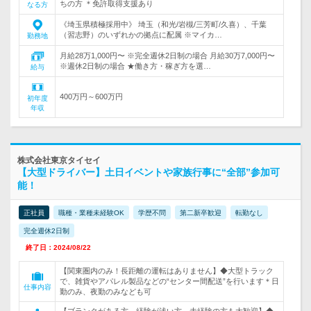
ちの方 ＊免許取得支援あり
なる方
《埼玉県積極採用中》 埼玉（和光/岩槻/三芳町/久喜）、千葉
（習志野）のいずれかの拠点に配属 ※マイカ…
勤務地
月給28万1,000円〜 ※完全週休2日制の場合 月給30万7,000円〜
※週休2日制の場合 ★働き方・稼ぎ方を選…
給与
400万円～600万円
初年度
年収
株式会社東京タイセイ
【大型ドライバー】土日イベントや家族行事に“全部”参加可
能！
正社員
職種・業種未経験OK
学歴不問
第二新卒歓迎
転勤なし
完全週休2日制
終了日：2024/08/22
【関東圏内のみ！長距離の運転はありません】◆大型トラック
で、雑貨やアパレル製品などの“センター間配送”を行います＊日
仕事内容
勤のみ、夜勤のみなども可