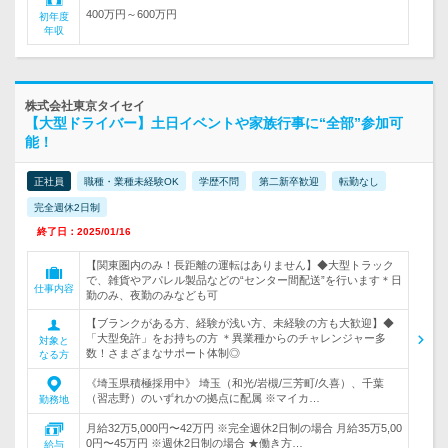
400万円～600万円
初年度
年収
株式会社東京タイセイ
【大型ドライバー】土日イベントや家族行事に“全部”参加可
能！
正社員
職種・業種未経験OK
学歴不問
第二新卒歓迎
転勤なし
完全週休2日制
終了日：2025/01/16
【関東圏内のみ！長距離の運転はありません】◆大型トラック
で、雑貨やアパレル製品などの“センター間配送”を行います＊日
仕事内容
勤のみ、夜勤のみなども可
【ブランクがある方、経験が浅い方、未経験の方も大歓迎】◆
「大型免許」をお持ちの方 ＊異業種からのチャレンジャー多
対象と
数！さまざまなサポート体制◎
なる方
《埼玉県積極採用中》 埼玉（和光/岩槻/三芳町/久喜）、千葉
（習志野）のいずれかの拠点に配属 ※マイカ…
勤務地
月給32万5,000円〜42万円 ※完全週休2日制の場合 月給35万5,00
0円〜45万円 ※週休2日制の場合 ★働き方…
給与