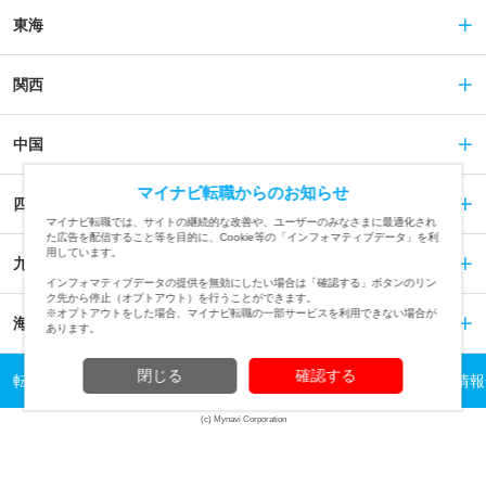
東海
関西
中国
マイナビ転職からのお知らせ
四国
マイナビ転職では、サイトの継続的な改善や、ユーザーのみなさまに最適化され
た広告を配信すること等を目的に、Cookie等の「インフォマティブデータ」を利
用しています。
九州
インフォマティブデータの提供を無効にしたい場合は「確認する」ボタンのリン
ク先から停止（オプトアウト）を行うことができます。
※オプトアウトをした場合、マイナビ転職の一部サービスを利用できない場合が
海外
あります。
閉じる
確認する
転職TOP
企業情報・会社概要を探す
【本社が埼玉県】の企業情報
(c) Mynavi Corporation