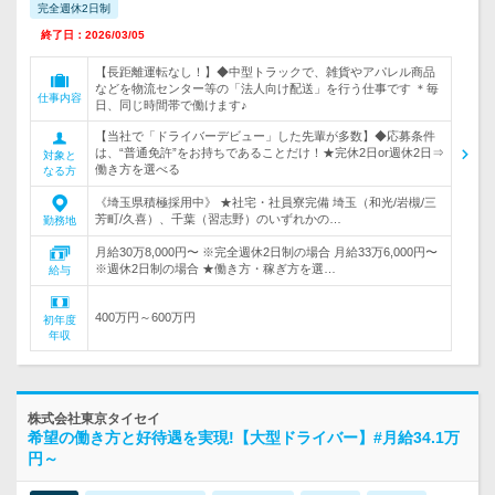
完全週休2日制
終了日：2026/03/05
【長距離運転なし！】◆中型トラックで、雑貨やアパレル商品
などを物流センター等の「法人向け配送」を行う仕事です ＊毎
仕事内容
日、同じ時間帯で働けます♪
【当社で「ドライバーデビュー」した先輩が多数】◆応募条件
は、“普通免許”をお持ちであることだけ！★完休2日or週休2日⇒
対象と
働き方を選べる
なる方
《埼玉県積極採用中》 ★社宅・社員寮完備 埼玉（和光/岩槻/三
芳町/久喜）、千葉（習志野）のいずれかの…
勤務地
月給30万8,000円〜 ※完全週休2日制の場合 月給33万6,000円〜
※週休2日制の場合 ★働き方・稼ぎ方を選…
給与
400万円～600万円
初年度
年収
株式会社東京タイセイ
希望の働き方と好待遇を実現!【大型ドライバー】#月給34.1万
円～