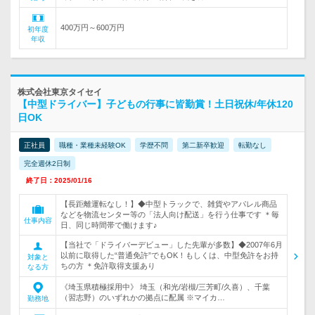
400万円～600万円
初年度
年収
株式会社東京タイセイ
【中型ドライバー】子どもの行事に皆勤賞！土日祝休/年休120
日OK
正社員
職種・業種未経験OK
学歴不問
第二新卒歓迎
転勤なし
完全週休2日制
終了日：2025/01/16
【長距離運転なし！】◆中型トラックで、雑貨やアパレル商品
などを物流センター等の「法人向け配送」を行う仕事です ＊毎
仕事内容
日、同じ時間帯で働けます♪
【当社で「ドライバーデビュー」した先輩が多数】◆2007年6月
以前に取得した“普通免許”でもOK！もしくは、中型免許をお持
対象と
ちの方 ＊免許取得支援あり
なる方
《埼玉県積極採用中》 埼玉（和光/岩槻/三芳町/久喜）、千葉
（習志野）のいずれかの拠点に配属 ※マイカ…
勤務地