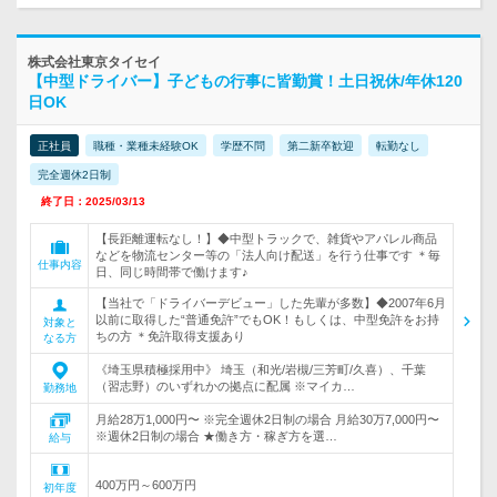
株式会社東京タイセイ
【中型ドライバー】子どもの行事に皆勤賞！土日祝休/年休120
日OK
正社員
職種・業種未経験OK
学歴不問
第二新卒歓迎
転勤なし
完全週休2日制
終了日：2025/03/13
【長距離運転なし！】◆中型トラックで、雑貨やアパレル商品
などを物流センター等の「法人向け配送」を行う仕事です ＊毎
仕事内容
日、同じ時間帯で働けます♪
【当社で「ドライバーデビュー」した先輩が多数】◆2007年6月
以前に取得した“普通免許”でもOK！もしくは、中型免許をお持
対象と
ちの方 ＊免許取得支援あり
なる方
《埼玉県積極採用中》 埼玉（和光/岩槻/三芳町/久喜）、千葉
（習志野）のいずれかの拠点に配属 ※マイカ…
勤務地
月給28万1,000円〜 ※完全週休2日制の場合 月給30万7,000円〜
※週休2日制の場合 ★働き方・稼ぎ方を選…
給与
400万円～600万円
初年度