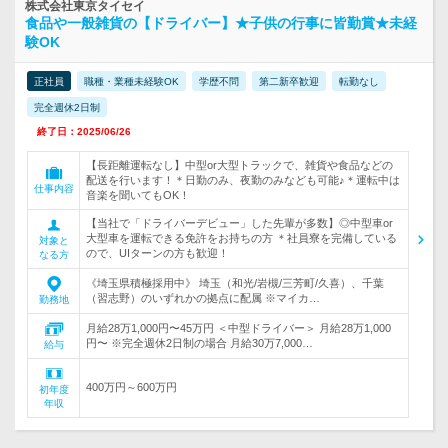
株式会社東京タイセイ
食品や一般雑貨の【ドライバー】★子供の行事に皆勤賞★未経
験OK
正社員
職種・業種未経験OK
学歴不問
第二新卒歓迎
転勤なし
完全週休2日制
終了日：2025/06/26
【長距離運転なし】中型or大型トラックで、雑貨や食品などの
配送を行います！＊日勤のみ、夜勤のみなども可能♪＊運転中は
仕事内容
音楽を聞いてもOK！
【当社で「ドライバーデビュー」した先輩が多数】◎中型車or
大型車を運転できる免許をお持ちの方 ＊社員寮を完備している
対象と
ので、UIターンの方も歓迎！
なる方
《埼玉県積極採用中》 埼玉（和光/岩槻/三芳町/久喜）、千葉
（習志野）のいずれかの拠点に配属 ※マイカ…
勤務地
月給28万1,000円〜45万円 ＜中型ドライバー＞ 月給28万1,000
円〜 ※完全週休2日制の場合 月給30万7,000…
給与
400万円～600万円
初年度
年収