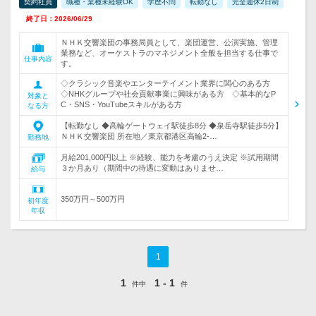
契約社員
職種・業種未経験OK
学歴不問
転勤なし
完全週休2日制
終了日：2026/06/29
ＮＨＫ交響楽団の事務局員として、楽団運営、公演実施、管理
業務など、オーケストラのマネジメント全般を担当する仕事で
仕事内容
す。
◇クラシック音楽やエンターテイメント業界に関心のある方
◇NHKグループや社会貢献事業に興味がある方 ◇基本的なP
対象と
C・SNS・YouTubeスキルがある方
なる方
【転勤なし ◆高輪ゲートウェイ駅徒歩8分 ◆泉岳寺駅徒歩5分】
ＮＨＫ交響楽団 所在地／東京都港区高輪2-…
勤務地
月給201,000円以上 ※経験、能力を考慮のうえ決定 ※試用期間
３か月あり（期間中の待遇に変動はありませ…
給与
350万円～500万円
初年度
年収
1
1
1 - 1
件中
件