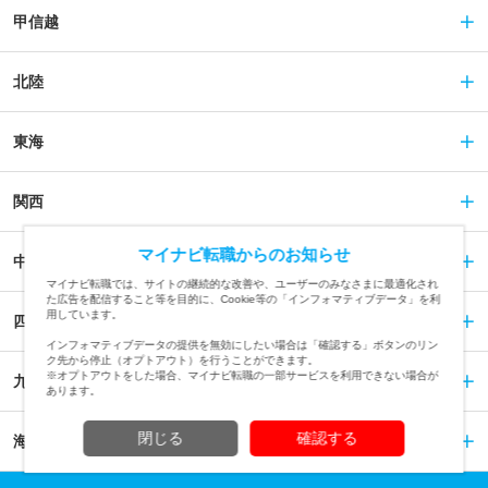
甲信越
北陸
東海
関西
マイナビ転職からのお知らせ
中国
マイナビ転職では、サイトの継続的な改善や、ユーザーのみなさまに最適化され
た広告を配信すること等を目的に、Cookie等の「インフォマティブデータ」を利
用しています。
四国
インフォマティブデータの提供を無効にしたい場合は「確認する」ボタンのリン
ク先から停止（オプトアウト）を行うことができます。
※オプトアウトをした場合、マイナビ転職の一部サービスを利用できない場合が
九州
あります。
閉じる
確認する
海外