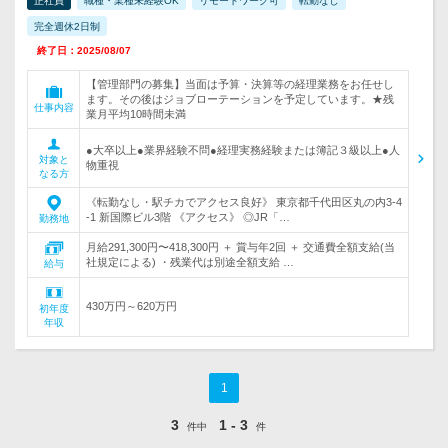
正社員
職種・業種未経験OK
リモートワーク可
転勤なし
完全週休2日制
終了日：2025/08/07
【管理部門の募集】当面は予算・決算等の経理業務をお任せし
ます。その後はジョブローテーションを予定しています。★残
仕事内容
業月平均10時間未満
●大卒以上●業界経験不問●経理実務経験または簿記３級以上●人
対象と
物重視
なる方
《転勤なし・駅チカでアクセス良好》 東京都千代田区丸の内3-4
-1 新国際ビル3階 《アクセス》 ◎JR「…
勤務地
月給291,300円〜418,300円 ＋ 賞与年2回 ＋ 交通費全額支給(当
社規定による) ・残業代は別途全額支給 …
給与
430万円～620万円
初年度
年収
1
3
1 - 3
件中
件