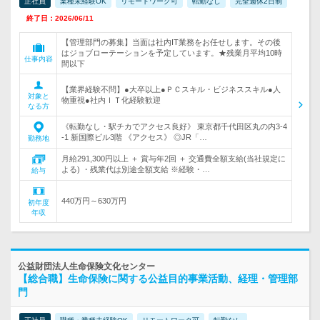
正社員
業種未経験OK
リモートワーク可
転勤なし
完全週休2日制
終了日：2026/06/11
【管理部門の募集】当面は社内IT業務をお任せします。その後
はジョブローテーションを予定しています。★残業月平均10時
仕事内容
間以下
【業界経験不問】●大卒以上●ＰＣスキル・ビジネススキル●人
対象と
物重視●社内ＩＴ化経験歓迎
なる方
《転勤なし・駅チカでアクセス良好》 東京都千代田区丸の内3-4
-1 新国際ビル3階 《アクセス》 ◎JR「…
勤務地
月給291,300円以上 ＋ 賞与年2回 ＋ 交通費全額支給(当社規定に
よる) ・残業代は別途全額支給 ※経験・…
給与
440万円～630万円
初年度
年収
公益財団法人生命保険文化センター
【総合職】生命保険に関する公益目的事業活動、経理・管理部
門