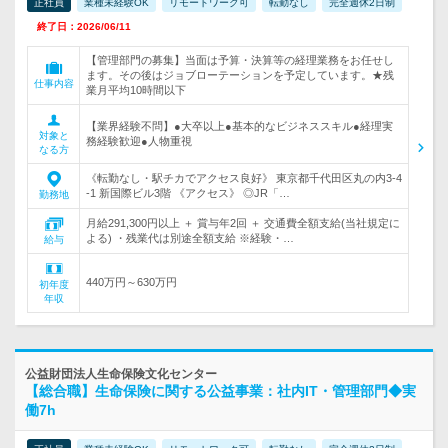
正社員
業種未経験OK
リモートワーク可
転勤なし
完全週休2日制
終了日：2026/06/11
【管理部門の募集】当面は予算・決算等の経理業務をお任せし
ます。その後はジョブローテーションを予定しています。★残
仕事内容
業月平均10時間以下
【業界経験不問】●大卒以上●基本的なビジネススキル●経理実
対象と
務経験歓迎●人物重視
なる方
《転勤なし・駅チカでアクセス良好》 東京都千代田区丸の内3-4
-1 新国際ビル3階 《アクセス》 ◎JR「…
勤務地
月給291,300円以上 ＋ 賞与年2回 ＋ 交通費全額支給(当社規定に
よる) ・残業代は別途全額支給 ※経験・…
給与
440万円～630万円
初年度
年収
公益財団法人生命保険文化センター
【総合職】生命保険に関する公益事業：社内IT・管理部門◆実
働7h