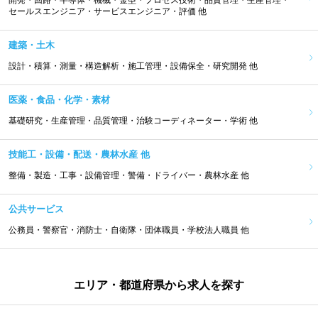
開発・回路・半導体・機械・金型・プロセス技術・品質管理・生産管理・
セールスエンジニア・サービスエンジニア・評価 他
建築・土木
設計・積算・測量・構造解析・施工管理・設備保全・研究開発 他
医薬・食品・化学・素材
基礎研究・生産管理・品質管理・治験コーディネーター・学術 他
技能工・設備・配送・農林水産 他
整備・製造・工事・設備管理・警備・ドライバー・農林水産 他
公共サービス
公務員・警察官・消防士・自衛隊・団体職員・学校法人職員 他
エリア・都道府県から求人を探す