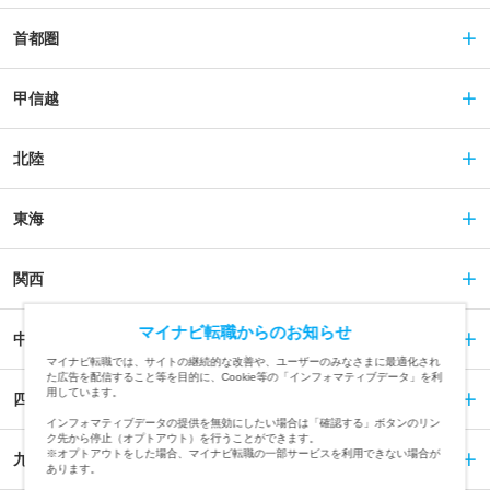
首都圏
甲信越
北陸
東海
関西
マイナビ転職からのお知らせ
中国
マイナビ転職では、サイトの継続的な改善や、ユーザーのみなさまに最適化され
た広告を配信すること等を目的に、Cookie等の「インフォマティブデータ」を利
用しています。
四国
インフォマティブデータの提供を無効にしたい場合は「確認する」ボタンのリン
ク先から停止（オプトアウト）を行うことができます。
※オプトアウトをした場合、マイナビ転職の一部サービスを利用できない場合が
九州
あります。