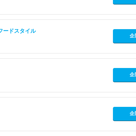
フードスタイル
企
企
企