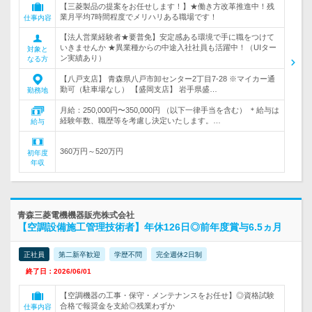
【三菱製品の提案をお任せします！】★働き方改革推進中！残
業月平均7時間程度でメリハリある職場です！
仕事内容
【法人営業経験者★要普免】安定感ある環境で手に職をつけて
いきませんか ★異業種からの中途入社社員も活躍中！（UIター
対象と
ン実績あり）
なる方
【八戸支店】 青森県八戸市卸センター2丁目7-28 ※マイカー通
勤可（駐車場なし） 【盛岡支店】 岩手県盛…
勤務地
月給：250,000円〜350,000円 （以下一律手当を含む） ＊給与は
経験年数、職歴等を考慮し決定いたします。…
給与
360万円～520万円
初年度
年収
青森三菱電機機器販売株式会社
【空調設備施工管理技術者】年休126日◎前年度賞与6.5ヵ月
正社員
第二新卒歓迎
学歴不問
完全週休2日制
終了日：2026/06/01
【空調機器の工事・保守・メンテナンスをお任せ】◎資格試験
合格で報奨金を支給◎残業わずか
仕事内容