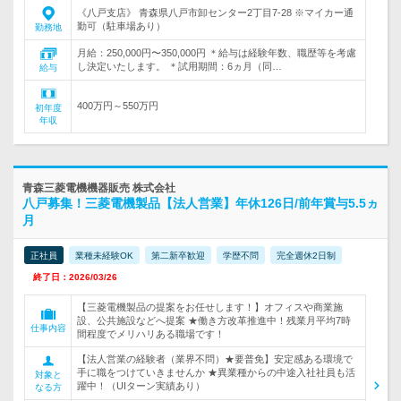
《八戸支店》 青森県八戸市卸センター2丁目7-28 ※マイカー通
勤可（駐車場あり）
勤務地
月給：250,000円〜350,000円 ＊給与は経験年数、職歴等を考慮
し決定いたします。 ＊試用期間：6ヵ月（同…
給与
400万円～550万円
初年度
年収
青森三菱電機機器販売 株式会社
八戸募集！三菱電機製品【法人営業】年休126日/前年賞与5.5ヵ
月
正社員
業種未経験OK
第二新卒歓迎
学歴不問
完全週休2日制
終了日：2026/03/26
【三菱電機製品の提案をお任せします！】オフィスや商業施
設、公共施設などへ提案 ★働き方改革推進中！残業月平均7時
仕事内容
間程度でメリハリある職場です！
【法人営業の経験者（業界不問）★要普免】安定感ある環境で
手に職をつけていきませんか ★異業種からの中途入社社員も活
対象と
躍中！（UIターン実績あり）
なる方