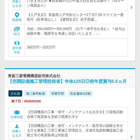
いきませんか ★異業種からの中途入社社員も活躍中！（UIター
対象と
ン実績あり）
なる方
【八戸支店】 青森県八戸市卸センター2丁目7-28 ※マイカー通
勤可（駐車場なし） 【盛岡支店】 岩手県盛…
勤務地
月給：250,000円〜350,000円 （以下一律手当を含む） ＊給与は
経験年数、職歴等を考慮し決定いたします。…
給与
360万円～520万円
初年度
年収
青森三菱電機機器販売株式会社
【空調設備施工管理技術者】年休125日◎前年度賞与5.5ヵ月
正社員
第二新卒歓迎
学歴不問
完全週休2日制
終了日：2026/03/26
【空調機器の工事・保守・メンテナンスをお任せ】◎資格試験
合格で報奨金を支給◎残業わずか
仕事内容
【空調機器の工事・保守・メンテナンス・販売等の経験を有す
る方を募集】◎管工事施工管理技士、冷凍空気調和機器施工技
対象と
能士等の有資格者は尚歓迎
なる方