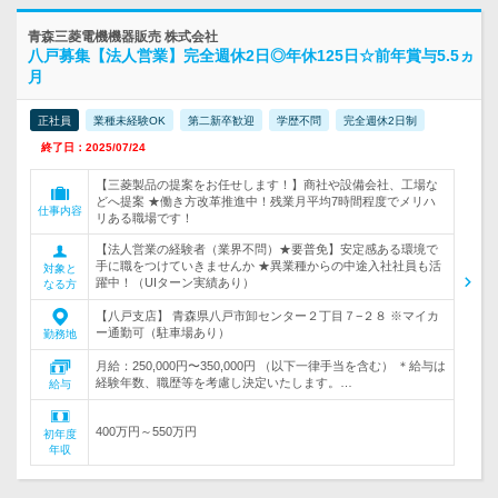
青森三菱電機機器販売 株式会社
八戸募集【法人営業】完全週休2日◎年休125日☆前年賞与5.5ヵ
月
正社員
業種未経験OK
第二新卒歓迎
学歴不問
完全週休2日制
終了日：2025/07/24
【三菱製品の提案をお任せします！】商社や設備会社、工場な
どへ提案 ★働き方改革推進中！残業月平均7時間程度でメリハ
仕事内容
リある職場です！
【法人営業の経験者（業界不問）★要普免】安定感ある環境で
手に職をつけていきませんか ★異業種からの中途入社社員も活
対象と
躍中！（UIターン実績あり）
なる方
【八戸支店】 青森県八戸市卸センター２丁目７−２８ ※マイカ
ー通勤可（駐車場あり）
勤務地
月給：250,000円〜350,000円 （以下一律手当を含む） ＊給与は
経験年数、職歴等を考慮し決定いたします。…
給与
400万円～550万円
初年度
年収