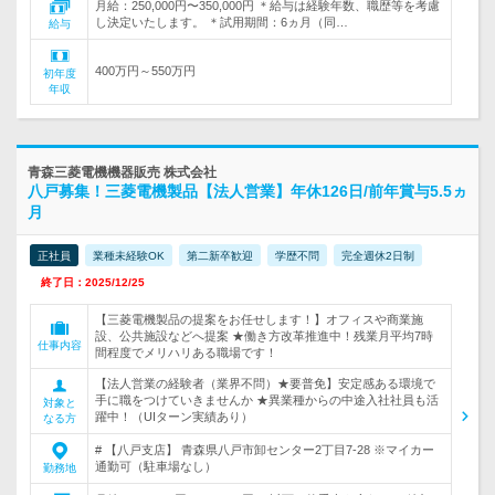
月給：250,000円〜350,000円 ＊給与は経験年数、職歴等を考慮
し決定いたします。 ＊試用期間：6ヵ月（同…
給与
400万円～550万円
初年度
年収
青森三菱電機機器販売 株式会社
八戸募集！三菱電機製品【法人営業】年休126日/前年賞与5.5ヵ
月
正社員
業種未経験OK
第二新卒歓迎
学歴不問
完全週休2日制
終了日：2025/12/25
【三菱電機製品の提案をお任せします！】オフィスや商業施
設、公共施設などへ提案 ★働き方改革推進中！残業月平均7時
仕事内容
間程度でメリハリある職場です！
【法人営業の経験者（業界不問）★要普免】安定感ある環境で
手に職をつけていきませんか ★異業種からの中途入社社員も活
対象と
躍中！（UIターン実績あり）
なる方
# 【八戸支店】 青森県八戸市卸センター2丁目7-28 ※マイカー
通勤可（駐車場なし）
勤務地