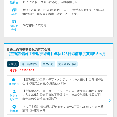
Ｆ ※ご経験・スキルに応じ、入社後数か月…
勤務地
月給：250,000円〜350,000円 （以下一律手当を含む） ＊給与は
経験年数、職歴等を考慮し決定いたします。…
給与
360万円～520万円
初年度
年収
青森三菱電機機器販売株式会社
【空調設備施工管理技術者】年休125日◎前年度賞与5.5ヵ月
正社員
第二新卒歓迎
学歴不問
完全週休2日制
終了日：2025/12/25
【空調機器の工事・保守・メンテナンスをお任せ】◎資格試験
合格で報奨金を支給◎残業わずか
仕事内容
【空調機器の工事・保守・メンテナンス・販売等の経験を有す
る方を募集】◎管工事施工管理技士、冷凍空気調和機器施工技
対象と
能士等の有資格者は尚歓迎
なる方
《八戸支店》 青森県八戸市卸センター2丁目7-28 ※マイカー通
勤可（駐車場あり）
勤務地