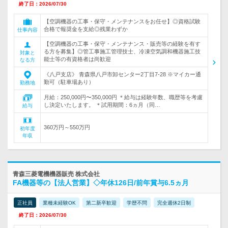
終了日：2026/07/30
【空調機器の工事・保守・メンテナンスをお任せ】◎資格試験
合格で報奨金を支給◎残業わずか
仕事内容
【空調機器の工事・保守・メンテナンス・販売等の経験を有す
る方を募集】◎管工事施工管理技士、冷凍空気調和機器施工技
対象と
能士等の有資格者は尚歓迎
なる方
《八戸支店》 青森県八戸市卸センター2丁目7-28 ※マイカー通
勤可（駐車場あり）
勤務地
月給：250,000円〜350,000円 ＊給与は経験年数、職歴等を考慮
し決定いたします。 ＊試用期間：6ヵ月（同…
給与
360万円～550万円
初年度
年収
青森三菱電機機器販売 株式会社
FA機器等の【法人営業】◇年休126日/前年賞与6.5ヵ月
正社員
業種未経験OK
第二新卒歓迎
学歴不問
完全週休2日制
終了日：2026/07/30