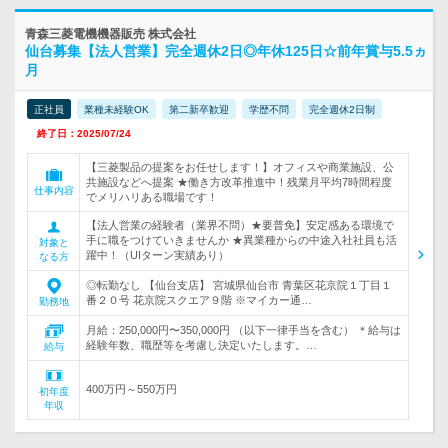
青森三菱電機機器販売 株式会社
仙台募集【法人営業】完全週休2日◎年休125日☆前年賞与5.5ヵ
月
正社員
業種未経験OK
第二新卒歓迎
学歴不問
完全週休2日制
終了日：2025/07/24
【三菱製品の提案をお任せします！】オフィスや商業施設、公
共施設などへ提案 ★働き方改革推進中！残業月平均7時間程度
仕事内容
でメリハリある職場です！
【法人営業の経験者（業界不問）★要普免】安定感ある環境で
手に職をつけていきませんか ★異業種からの中途入社社員も活
対象と
躍中！（UIターン実績あり）
なる方
◎転勤なし 【仙台支店】 宮城県仙台市 青葉区花京院１丁目１
番２０号 花京院スクエア９階 ※マイカー通…
勤務地
月給：250,000円〜350,000円 （以下一律手当を含む） ＊給与は
経験年数、職歴等を考慮し決定いたします。…
給与
400万円～550万円
初年度
年収