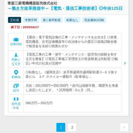
青森三菱電機機器販売株式会社
～働き方改革推進中～【電気・通信工事技術者】◎年休125日
正社員
学歴不問
第二新卒歓迎
転勤なし
完全週休2日制
終了日：2025/04/17
【通信・電子電気設備の工事・メンテナンスをお任せ】◎産業
電気機器、住宅設備機器等◎自治体からの委託◎資格試験合格
仕事内容
で報奨金を支給◎残業わずか
【電気工事の工事・保守・メンテナンス・販売等の経験を有す
る方を募集】◎電気工事施工管理技士の有資格者は尚歓迎 ◎幅
対象と
広い年代の社員が活躍中
なる方
◎転勤なし 《盛岡支店》 岩手県盛岡市盛岡駅前通３−６３第２
甚ビル ３Ｆ ※マイカー通勤可（駐車場な…
勤務地
月給：250,000円〜350,000円 ＊給与は経験年数、職歴等を考慮
し決定いたします。 ＊試用期間：6ヵ月（同…
給与
380万円～550万円
初年度
年収
1
2