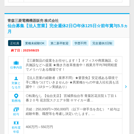
青森三菱電機機器販売 株式会社
仙台募集【法人営業】完全週休2日◎年休125日☆前年賞与5.5ヵ
月
正社員
業種未経験OK
第二新卒歓迎
学歴不問
完全週休2日制
終了日：2025/08/25
【三菱製品の提案をお任せします！】オフィスや商業施設、公
共施設などへ提案 ★働き方改革推進中！残業月平均7時間程度
仕事内容
でメリハリある職場です！
【法人営業の経験者（業界不問）★要普免】安定感ある環境で
手に職をつけていきませんか ★異業種からの中途入社社員も活
対象と
躍中！（UIターン実績あり）
なる方
◎転勤なし 【仙台支店】 宮城県仙台市 青葉区花京院１丁目１
番２０号 花京院スクエア９階 ※マイカー通…
勤務地
月給：250,000円〜350,000円 （以下一律手当を含む） ＊給与は
経験年数、職歴等を考慮し決定いたします。…
給与
400万円～550万円
初年度
年収