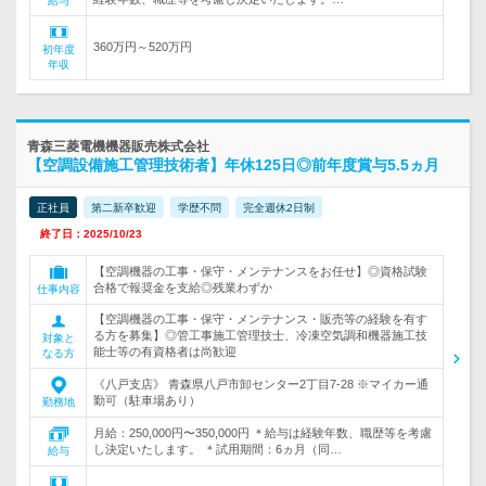
給与
360万円～520万円
初年度
年収
青森三菱電機機器販売株式会社
【空調設備施工管理技術者】年休125日◎前年度賞与5.5ヵ月
正社員
第二新卒歓迎
学歴不問
完全週休2日制
終了日：2025/10/23
【空調機器の工事・保守・メンテナンスをお任せ】◎資格試験
合格で報奨金を支給◎残業わずか
仕事内容
【空調機器の工事・保守・メンテナンス・販売等の経験を有す
る方を募集】◎管工事施工管理技士、冷凍空気調和機器施工技
対象と
能士等の有資格者は尚歓迎
なる方
《八戸支店》 青森県八戸市卸センター2丁目7-28 ※マイカー通
勤可（駐車場あり）
勤務地
月給：250,000円〜350,000円 ＊給与は経験年数、職歴等を考慮
し決定いたします。 ＊試用期間：6ヵ月（同…
給与