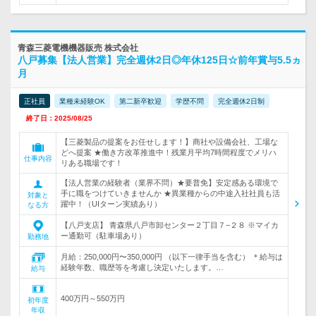
青森三菱電機機器販売 株式会社
八戸募集【法人営業】完全週休2日◎年休125日☆前年賞与5.5ヵ
月
正社員
業種未経験OK
第二新卒歓迎
学歴不問
完全週休2日制
終了日：2025/08/25
【三菱製品の提案をお任せします！】商社や設備会社、工場な
どへ提案 ★働き方改革推進中！残業月平均7時間程度でメリハ
仕事内容
リある職場です！
【法人営業の経験者（業界不問）★要普免】安定感ある環境で
手に職をつけていきませんか ★異業種からの中途入社社員も活
対象と
躍中！（UIターン実績あり）
なる方
【八戸支店】 青森県八戸市卸センター２丁目７−２８ ※マイカ
ー通勤可（駐車場あり）
勤務地
月給：250,000円〜350,000円 （以下一律手当を含む） ＊給与は
経験年数、職歴等を考慮し決定いたします。…
給与
400万円～550万円
初年度
年収