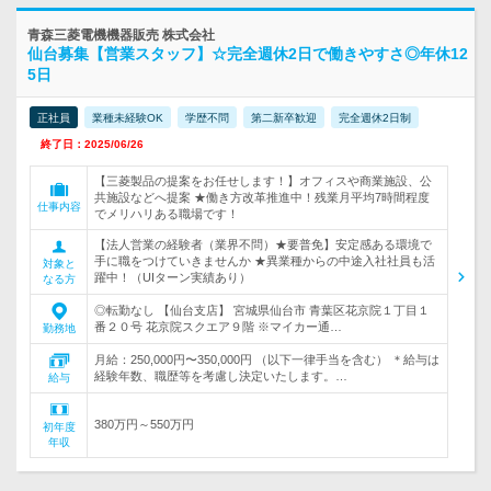
青森三菱電機機器販売 株式会社
仙台募集【営業スタッフ】☆完全週休2日で働きやすさ◎年休12
5日
正社員
業種未経験OK
学歴不問
第二新卒歓迎
完全週休2日制
終了日：2025/06/26
【三菱製品の提案をお任せします！】オフィスや商業施設、公
共施設などへ提案 ★働き方改革推進中！残業月平均7時間程度
仕事内容
でメリハリある職場です！
【法人営業の経験者（業界不問）★要普免】安定感ある環境で
手に職をつけていきませんか ★異業種からの中途入社社員も活
対象と
躍中！（UIターン実績あり）
なる方
◎転勤なし 【仙台支店】 宮城県仙台市 青葉区花京院１丁目１
番２０号 花京院スクエア９階 ※マイカー通…
勤務地
月給：250,000円〜350,000円 （以下一律手当を含む） ＊給与は
経験年数、職歴等を考慮し決定いたします。…
給与
380万円～550万円
初年度
年収