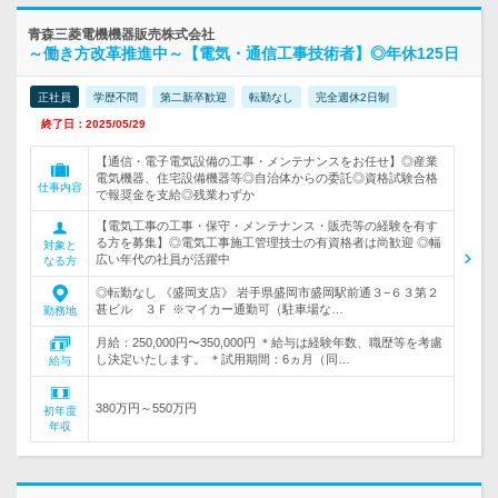
青森三菱電機機器販売株式会社
～働き方改革推進中～【電気・通信工事技術者】◎年休125日
正社員
学歴不問
第二新卒歓迎
転勤なし
完全週休2日制
終了日：2025/05/29
【通信・電子電気設備の工事・メンテナンスをお任せ】◎産業
電気機器、住宅設備機器等◎自治体からの委託◎資格試験合格
仕事内容
で報奨金を支給◎残業わずか
【電気工事の工事・保守・メンテナンス・販売等の経験を有す
る方を募集】◎電気工事施工管理技士の有資格者は尚歓迎 ◎幅
対象と
広い年代の社員が活躍中
なる方
◎転勤なし 《盛岡支店》 岩手県盛岡市盛岡駅前通３−６３第２
甚ビル ３Ｆ ※マイカー通勤可（駐車場な…
勤務地
月給：250,000円〜350,000円 ＊給与は経験年数、職歴等を考慮
し決定いたします。 ＊試用期間：6ヵ月（同…
給与
380万円～550万円
初年度
年収