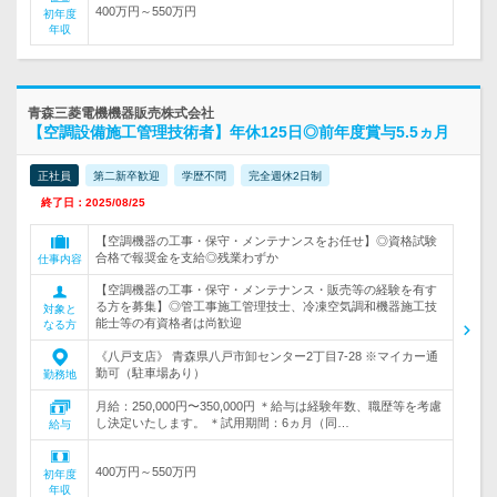
400万円～550万円
初年度
年収
青森三菱電機機器販売株式会社
【空調設備施工管理技術者】年休125日◎前年度賞与5.5ヵ月
正社員
第二新卒歓迎
学歴不問
完全週休2日制
終了日：2025/08/25
【空調機器の工事・保守・メンテナンスをお任せ】◎資格試験
合格で報奨金を支給◎残業わずか
仕事内容
【空調機器の工事・保守・メンテナンス・販売等の経験を有す
る方を募集】◎管工事施工管理技士、冷凍空気調和機器施工技
対象と
能士等の有資格者は尚歓迎
なる方
《八戸支店》 青森県八戸市卸センター2丁目7-28 ※マイカー通
勤可（駐車場あり）
勤務地
月給：250,000円〜350,000円 ＊給与は経験年数、職歴等を考慮
し決定いたします。 ＊試用期間：6ヵ月（同…
給与
400万円～550万円
初年度
年収