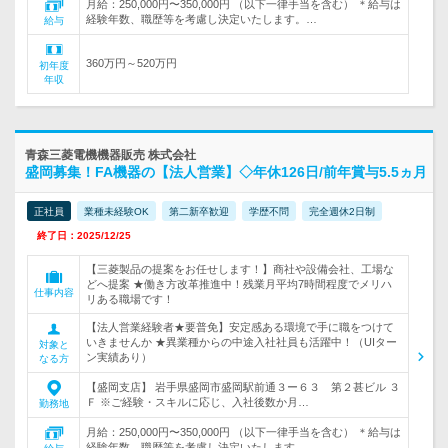
月給：250,000円〜350,000円 （以下一律手当を含む） ＊給与は
経験年数、職歴等を考慮し決定いたします。…
給与
360万円～520万円
初年度
年収
青森三菱電機機器販売 株式会社
盛岡募集！FA機器の【法人営業】◇年休126日/前年賞与5.5ヵ月
正社員
業種未経験OK
第二新卒歓迎
学歴不問
完全週休2日制
終了日：2025/12/25
【三菱製品の提案をお任せします！】商社や設備会社、工場な
どへ提案 ★働き方改革推進中！残業月平均7時間程度でメリハ
仕事内容
リある職場です！
【法人営業経験者★要普免】安定感ある環境で手に職をつけて
いきませんか ★異業種からの中途入社社員も活躍中！（UIター
対象と
ン実績あり）
なる方
【盛岡支店】 岩手県盛岡市盛岡駅前通３ー６３ 第２甚ビル ３
Ｆ ※ご経験・スキルに応じ、入社後数か月…
勤務地
月給：250,000円〜350,000円 （以下一律手当を含む） ＊給与は
経験年数、職歴等を考慮し決定いたします。…