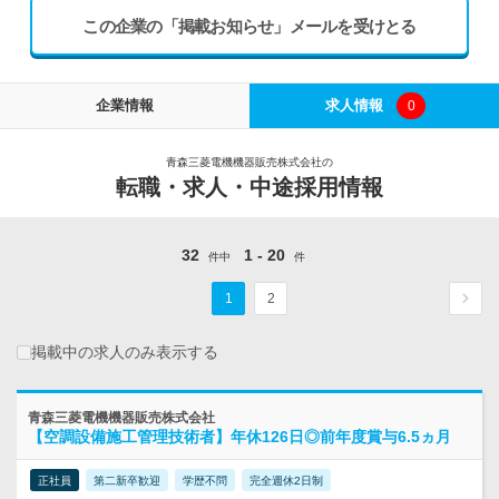
この企業の「掲載お知らせ」メールを受けとる
企業情報
求人情報
0
青森三菱電機機器販売株式会社の
転職・求人・中途採用情報
32
1 - 20
件中
件
1
2
掲載中の求人のみ表示する
青森三菱電機機器販売株式会社
【空調設備施工管理技術者】年休126日◎前年度賞与6.5ヵ月
正社員
第二新卒歓迎
学歴不問
完全週休2日制