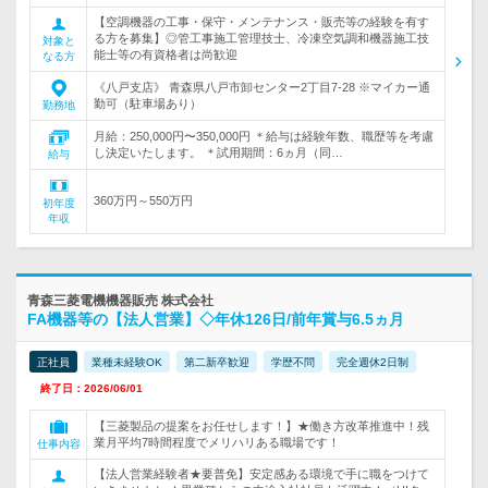
【空調機器の工事・保守・メンテナンス・販売等の経験を有す
る方を募集】◎管工事施工管理技士、冷凍空気調和機器施工技
対象と
能士等の有資格者は尚歓迎
なる方
《八戸支店》 青森県八戸市卸センター2丁目7-28 ※マイカー通
勤可（駐車場あり）
勤務地
月給：250,000円〜350,000円 ＊給与は経験年数、職歴等を考慮
し決定いたします。 ＊試用期間：6ヵ月（同…
給与
360万円～550万円
初年度
年収
青森三菱電機機器販売 株式会社
FA機器等の【法人営業】◇年休126日/前年賞与6.5ヵ月
正社員
業種未経験OK
第二新卒歓迎
学歴不問
完全週休2日制
終了日：2026/06/01
【三菱製品の提案をお任せします！】★働き方改革推進中！残
業月平均7時間程度でメリハリある職場です！
仕事内容
【法人営業経験者★要普免】安定感ある環境で手に職をつけて