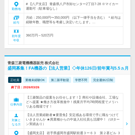
# 【八戸支店】 青森県八戸市卸センター2丁目7-28 ※マイカー
通勤可（駐車場なし）
勤務地
月給：250,000円〜350,000円 （以下一律手当を含む） ＊給与は
経験年数、職歴等を考慮し決定いたします。…
給与
360万円～520万円
初年度
年収
青森三菱電機機器販売 株式会社
盛岡募集！FA機器の【法人営業】◇年休126日/前年賞与5.5ヵ月
正社員
業種未経験OK
第二新卒歓迎
学歴不問
完全週休2日制
終了日：2026/03/26
【三菱製品の提案をお任せします！】商社や設備会社、工場な
どへ提案 ★働き方改革推進中！残業月平均7時間程度でメリハ
仕事内容
リある職場です！
【法人営業経験者★要普免】安定感ある環境で手に職をつけて
いきませんか ★異業種からの中途入社社員も活躍中！（UIター
対象と
ン実績あり）
なる方
【盛岡支店】 岩手県盛岡市盛岡駅前通３ー６３ 第２甚ビル ３