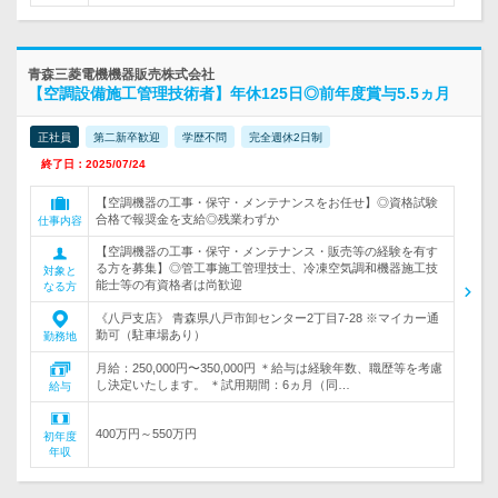
青森三菱電機機器販売株式会社
【空調設備施工管理技術者】年休125日◎前年度賞与5.5ヵ月
正社員
第二新卒歓迎
学歴不問
完全週休2日制
終了日：2025/07/24
【空調機器の工事・保守・メンテナンスをお任せ】◎資格試験
合格で報奨金を支給◎残業わずか
仕事内容
【空調機器の工事・保守・メンテナンス・販売等の経験を有す
る方を募集】◎管工事施工管理技士、冷凍空気調和機器施工技
対象と
能士等の有資格者は尚歓迎
なる方
《八戸支店》 青森県八戸市卸センター2丁目7-28 ※マイカー通
勤可（駐車場あり）
勤務地
月給：250,000円〜350,000円 ＊給与は経験年数、職歴等を考慮
し決定いたします。 ＊試用期間：6ヵ月（同…
給与
400万円～550万円
初年度
年収