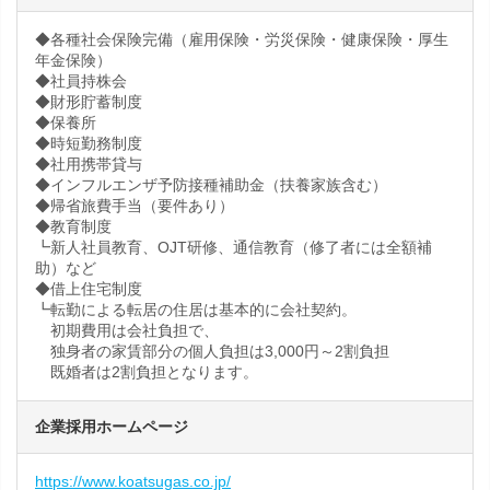
◆各種社会保険完備（雇用保険・労災保険・健康保険・厚生
年金保険）
◆社員持株会
◆財形貯蓄制度
◆保養所
◆時短勤務制度
◆社用携帯貸与
◆インフルエンザ予防接種補助金（扶養家族含む）
◆帰省旅費手当（要件あり）
◆教育制度
┗新人社員教育、OJT研修、通信教育（修了者には全額補
助）など
◆借上住宅制度
┗転勤による転居の住居は基本的に会社契約。
初期費用は会社負担で、
独身者の家賃部分の個人負担は3,000円～2割負担
既婚者は2割負担となります。
企業採用ホームページ
https://www.koatsugas.co.jp/