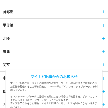
首都圏
甲信越
北陸
東海
関西
マイナビ転職からのお知らせ
中国
マイナビ転職では、サイトの継続的な改善や、ユーザーのみなさまに最適化され
た広告を配信すること等を目的に、Cookie等の「インフォマティブデータ」を利
用しています。
四国
インフォマティブデータの提供を無効にしたい場合は「確認する」ボタンのリン
ク先から停止（オプトアウト）を行うことができます。
※オプトアウトをした場合、マイナビ転職の一部サービスを利用できない場合が
九州
あります。