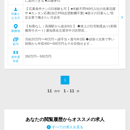
に質問できる ■10連休×2
【 応募条件ナシ/1日体験も可 】■年齢不問!40代入社の先輩活躍
中 ■カンタン応募(自己PR&志望動機不要) ■脱その日暮らし!安
対象と
定企業で働きたい方必見
なる方
【 転勤なし｜高畑駅から徒歩8分 】 ◆借上げ社宅制度あり(初期
費用サポート) 愛知県名古屋市中川区野田…
勤務地
月給25万円〜40万円＋諸手当＋賞与年2回 ◆頑張り次第で早い
段階から年収400〜500万円も十分目指せます…
給与
350万円～500万円
初年度
年収
1
11
1 - 11
件中
件
あなたの閲覧履歴からオススメの求人
すべての求人を見る