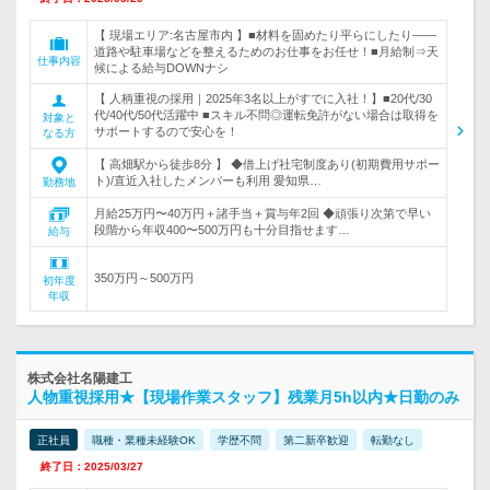
【 現場エリア:名古屋市内 】■材料を固めたり平らにしたり――
道路や駐車場などを整えるためのお仕事をお任せ！■月給制⇒天
仕事内容
候による給与DOWNナシ
【 人柄重視の採用｜2025年3名以上がすでに入社！】■20代/30
代/40代/50代活躍中 ■スキル不問◎運転免許がない場合は取得を
対象と
サポートするので安心を！
なる方
【 高畑駅から徒歩8分 】 ◆借上げ社宅制度あり(初期費用サポー
ト)/直近入社したメンバーも利用 愛知県…
勤務地
月給25万円〜40万円＋諸手当＋賞与年2回 ◆頑張り次第で早い
段階から年収400〜500万円も十分目指せます…
給与
350万円～500万円
初年度
年収
株式会社名陽建工
人物重視採用★【現場作業スタッフ】残業月5h以内★日勤のみ
正社員
職種・業種未経験OK
学歴不問
第二新卒歓迎
転勤なし
終了日：2025/03/27