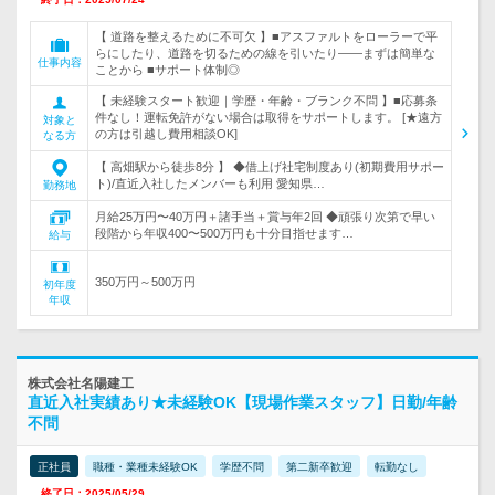
【 道路を整えるために不可欠 】■アスファルトをローラーで平
らにしたり、道路を切るための線を引いたり――まずは簡単な
仕事内容
ことから ■サポート体制◎
【 未経験スタート歓迎｜学歴・年齢・ブランク不問 】■応募条
件なし！運転免許がない場合は取得をサポートします。 [★遠方
対象と
の方は引越し費用相談OK]
なる方
【 高畑駅から徒歩8分 】 ◆借上げ社宅制度あり(初期費用サポー
ト)/直近入社したメンバーも利用 愛知県…
勤務地
月給25万円〜40万円＋諸手当＋賞与年2回 ◆頑張り次第で早い
段階から年収400〜500万円も十分目指せます…
給与
350万円～500万円
初年度
年収
株式会社名陽建工
直近入社実績あり★未経験OK【現場作業スタッフ】日勤/年齢
不問
正社員
職種・業種未経験OK
学歴不問
第二新卒歓迎
転勤なし
終了日：2025/05/29