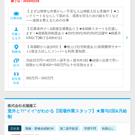
終了日：2026/02/26
【 まずは簡単な作業から／不安な人は体験入社も実施中 】■コ
ンクリートをならして固める、道路を切るための線を引くなど
仕事内容
――道路を整えるための仕事
【 応募条件ナシ&面接交通費あり 】■未経験スタートを応援し
ます！■資格取得制度あり ■20代/30代/40代/50代活躍中 ■残業月
対象と
10h以下[稼げる&休める]
なる方
【 高畑駅から徒歩8分 】 ◆借上げ社宅制度あり(初期費用サポー
ト)/直近入社したメンバーも利用 愛知県…
勤務地
月給25万円〜40万円＋諸手当＋賞与年2回 ◆頑張り次第で早い
段階から年収400〜500万円も十分目指せます…
給与
350万円～500万円
初年度
年収
株式会社名陽建工
意外と?!"イイ“がわかる【現場作業スタッフ】★賞与2回&月給
制
正社員
職種・業種未経験OK
第二新卒歓迎
学歴不問
転勤なし