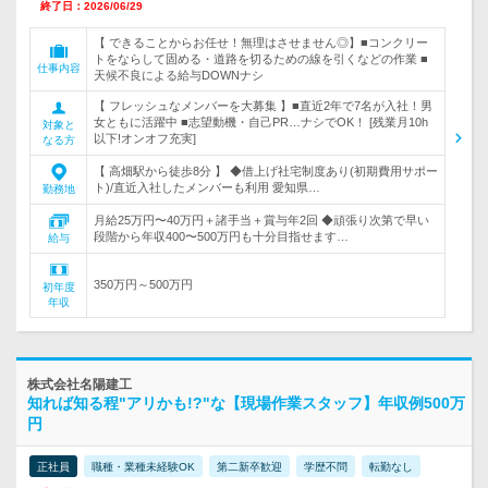
終了日：2026/06/29
【 できることからお任せ！無理はさせません◎】■コンクリー
トをならして固める・道路を切るための線を引くなどの作業 ■
仕事内容
天候不良による給与DOWNナシ
【 フレッシュなメンバーを大募集 】■直近2年で7名が入社！男
女ともに活躍中 ■志望動機・自己PR…ナシでOK！ [残業月10h
対象と
以下!オンオフ充実]
なる方
【 高畑駅から徒歩8分 】 ◆借上げ社宅制度あり(初期費用サポー
ト)/直近入社したメンバーも利用 愛知県…
勤務地
月給25万円〜40万円＋諸手当＋賞与年2回 ◆頑張り次第で早い
段階から年収400〜500万円も十分目指せます…
給与
350万円～500万円
初年度
年収
株式会社名陽建工
知れば知る程"アリかも!?"な【現場作業スタッフ】年収例500万
円
正社員
職種・業種未経験OK
第二新卒歓迎
学歴不問
転勤なし