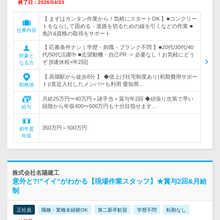
終了日：2026/04/23
【 まずはカンタン作業から！気軽にスタートOK 】■コンクリー
トをならして固める・道路を切るための線を引くなどの作業 ■
仕事内容
免許&資格の取得をサポート
【 応募条件ナシ｜学歴・前職・ブランク不問 】■20代/30代/40
代/50代活躍中 ■志望動機・自己PR ⇒ 必要なし！お気軽にどう
対象と
ぞ [8連休程×年2回]
なる方
【 高畑駅から徒歩8分 】 ◆借上げ社宅制度あり(初期費用サポー
ト)/直近入社したメンバーも利用 愛知県…
勤務地
月給25万円〜40万円＋諸手当＋賞与年2回 ◆頑張り次第で早い
段階から年収400〜500万円も十分目指せます…
給与
350万円～500万円
初年度
年収
株式会社名陽建工
意外と?!"イイ“がわかる【現場作業スタッフ】★賞与2回&月給
制
正社員
職種・業種未経験OK
第二新卒歓迎
学歴不問
転勤なし