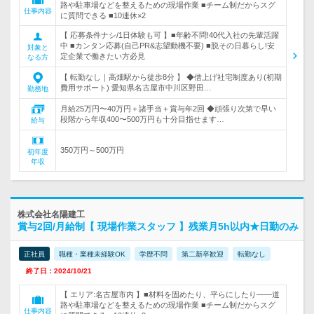
路や駐車場などを整えるための現場作業 ■チーム制だからスグ
仕事内容
に質問できる ■10連休×2
【 応募条件ナシ/1日体験も可 】■年齢不問!40代入社の先輩活躍
中 ■カンタン応募(自己PR&志望動機不要) ■脱その日暮らし!安
対象と
定企業で働きたい方必見
なる方
【 転勤なし｜高畑駅から徒歩8分 】 ◆借上げ社宅制度あり(初期
費用サポート) 愛知県名古屋市中川区野田…
勤務地
月給25万円〜40万円＋諸手当＋賞与年2回 ◆頑張り次第で早い
段階から年収400〜500万円も十分目指せます…
給与
350万円～500万円
初年度
年収
株式会社名陽建工
賞与2回/月給制【 現場作業スタッフ 】残業月5h以内★日勤のみ
正社員
職種・業種未経験OK
学歴不問
第二新卒歓迎
転勤なし
終了日：2024/10/21
【 エリア:名古屋市内 】■材料を固めたり、平らにしたり――道
路や駐車場などを整えるための現場作業 ■チーム制だからスグ
仕事内容