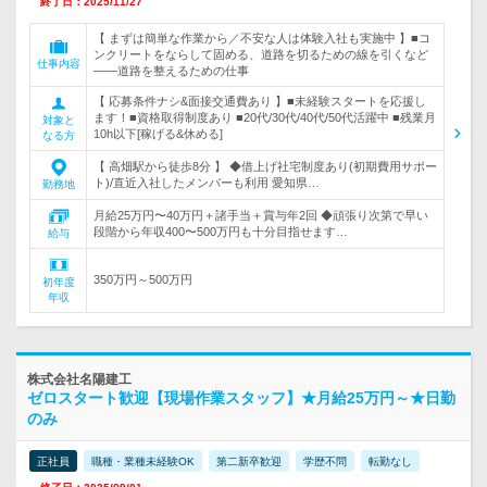
終了日：2025/11/27
【 まずは簡単な作業から／不安な人は体験入社も実施中 】■コ
ンクリートをならして固める、道路を切るための線を引くなど
仕事内容
――道路を整えるための仕事
【 応募条件ナシ&面接交通費あり 】■未経験スタートを応援し
ます！■資格取得制度あり ■20代/30代/40代/50代活躍中 ■残業月
対象と
10h以下[稼げる&休める]
なる方
【 高畑駅から徒歩8分 】 ◆借上げ社宅制度あり(初期費用サポー
ト)/直近入社したメンバーも利用 愛知県…
勤務地
月給25万円〜40万円＋諸手当＋賞与年2回 ◆頑張り次第で早い
段階から年収400〜500万円も十分目指せます…
給与
350万円～500万円
初年度
年収
株式会社名陽建工
ゼロスタート歓迎【現場作業スタッフ】★月給25万円～★日勤
のみ
正社員
職種・業種未経験OK
第二新卒歓迎
学歴不問
転勤なし