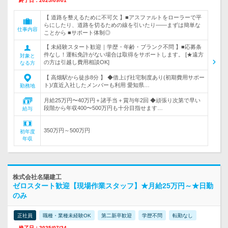
終了日：2025/09/01
【 道路を整えるために不可欠 】■アスファルトをローラーで平
らにしたり、道路を切るための線を引いたり――まずは簡単な
仕事内容
ことから ■サポート体制◎
【 未経験スタート歓迎｜学歴・年齢・ブランク不問 】■応募条
件なし！運転免許がない場合は取得をサポートします。 [★遠方
対象と
の方は引越し費用相談OK]
なる方
【 高畑駅から徒歩8分 】 ◆借上げ社宅制度あり(初期費用サポー
ト)/直近入社したメンバーも利用 愛知県…
勤務地
月給25万円〜40万円＋諸手当＋賞与年2回 ◆頑張り次第で早い
段階から年収400〜500万円も十分目指せます…
給与
350万円～500万円
初年度
年収
株式会社名陽建工
ゼロスタート歓迎【現場作業スタッフ】★月給25万円～★日勤
のみ
正社員
職種・業種未経験OK
第二新卒歓迎
学歴不問
転勤なし
終了日：2025/07/24