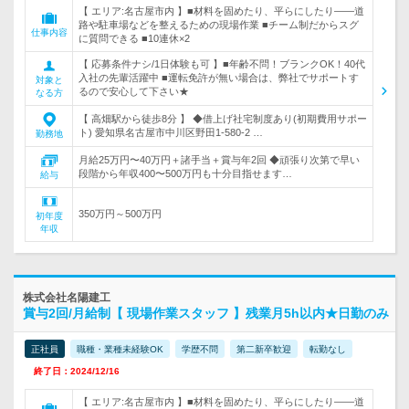
【 エリア:名古屋市内 】■材料を固めたり、平らにしたり――道
路や駐車場などを整えるための現場作業 ■チーム制だからスグ
仕事内容
に質問できる ■10連休×2
【 応募条件ナシ/1日体験も可 】■年齢不問！ブランクOK！40代
入社の先輩活躍中 ■運転免許が無い場合は、弊社でサポートす
対象と
るので安心して下さい★
なる方
【 高畑駅から徒歩8分 】 ◆借上げ社宅制度あり(初期費用サポー
ト) 愛知県名古屋市中川区野田1-580-2 …
勤務地
月給25万円〜40万円＋諸手当＋賞与年2回 ◆頑張り次第で早い
段階から年収400〜500万円も十分目指せます…
給与
350万円～500万円
初年度
年収
株式会社名陽建工
賞与2回/月給制【 現場作業スタッフ 】残業月5h以内★日勤のみ
正社員
職種・業種未経験OK
学歴不問
第二新卒歓迎
転勤なし
終了日：2024/12/16
【 エリア:名古屋市内 】■材料を固めたり、平らにしたり――道