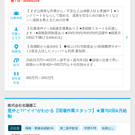
終了日：2026/01/29
【 まずは簡単な作業から／不安な人は体験入社も実施中 】■コ
ンクリートをならして固める、道路を切るための線を引くなど
仕事内容
――道路を整えるための仕事
【 応募条件ナシ&面接交通費あり 】■未経験スタートを応援し
ます！■資格取得制度あり ■20代/30代/40代/50代活躍中 ■残業月
対象と
10h以下[稼げる&休める]
なる方
【 高畑駅から徒歩8分 】 ◆借上げ社宅制度あり(初期費用サポー
ト)/直近入社したメンバーも利用 愛知県…
勤務地
月給25万円〜40万円＋諸手当＋賞与年2回 ◆頑張り次第で早い
段階から年収400〜500万円も十分目指せます…
給与
350万円～500万円
初年度
年収
株式会社名陽建工
意外と?!"イイ“がわかる【現場作業スタッフ】★賞与2回&月給
制
正社員
職種・業種未経験OK
第二新卒歓迎
学歴不問
転勤なし