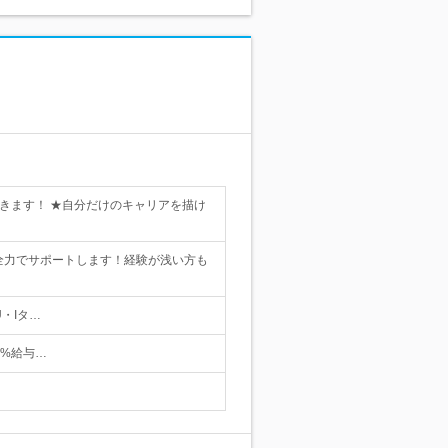
できます！ ★自分だけのキャリアを描け
全力でサポートします！経験が浅い方も
・Iタ…
0%給与…