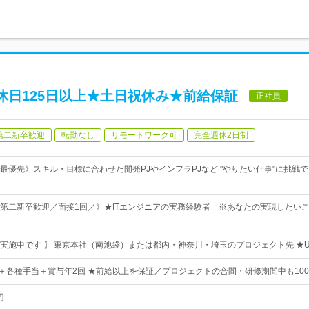
休日125日以上★土日祝休み★前給保証
正社員
第二新卒歓迎
転勤なし
リモートワーク可
完全週休2日制
最優先》スキル・目標に合わせた開発PJやインフラPJなど "やりたい仕事"に挑戦
第二新卒歓迎／面接1回／》★ITエンジニアの実務経験者 ※あなたの実現したい
実施中です 】 東京本社（南池袋）または都内・神奈川・埼玉のプロジェクト先 ★U
0円〜＋各種手当＋賞与年2回 ★前給以上を保証／プロジェクトの合間・研修期間中も10
円