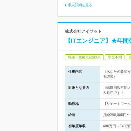
求人詳細を見る
株式会社アイサット
【ITエンジニア】★年間
職種・業種未経験OK
学歴不問
仕事内容
《あなたの希望を
る環境♪
対象となる方
《転職回数不問／
大歓迎です！
勤務地
【リモートワーク
給与
月給290,00
初年度年収
406万円～840万