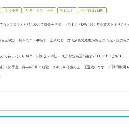
学歴不問
リモートワーク可
転勤なし
完全週休2日制
くても大丈夫！入社後はOJTで成長をサポート◎】IT・DXに関する企業のお困りご
業界経験は一切不問＊＞◆接客・営業など…対人業務の経験がある方 ☆元・販売職
ら徒歩7分 ★U/Iターン歓迎 ＜本社＞ 東京都豊島区南池袋2-30-12 BITビル7F
0万円＋諸手当＋賞与年2回 ※経験・スキルを考慮の上、優遇致します。 ※試用期間3
円