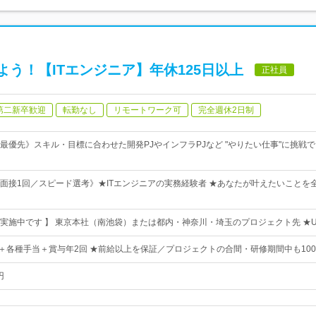
う！【ITエンジニア】年休125日以上
正社員
第二新卒歓迎
転勤なし
リモートワーク可
完全週休2日制
最優先》スキル・目標に合わせた開発PJやインフラPJなど "やりたい仕事"に挑戦
面接1回／スピード選考》★ITエンジニアの実務経験者 ★あなたが叶えたいことを
実施中です 】 東京本社（南池袋）または都内・神奈川・埼玉のプロジェクト先 ★U
0円〜＋各種手当＋賞与年2回 ★前給以上を保証／プロジェクトの合間・研修期間中も10
円