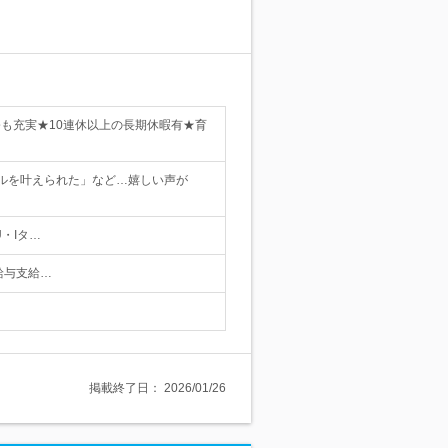
修も充実★10連休以上の長期休暇有★育
ルを叶えられた」など…嬉しい声が
・Iタ…
給与支給…
掲載終了日：
2026/01/26