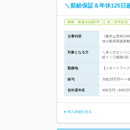
＼前給保証＆年休125日
職種・業種未経験OK
第二新卒歓迎
仕事内容
《案件は常時10
休の取得実績多数
対象となる方
＼多くのエンジニ
続々！◎面接1回
勤務地
【リモートワーク
給与
月給29万円〜＋
初年度年収
406万円～840万
求人詳細を見る