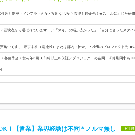
00件超》開発・インフラ・AIなど多彩なPJから希望を最優先！★スキルに応じた研
ア経験者から選ばれています！／「スキルの幅が広がった」「自分に合ったスタイ
実施中です 】 東京本社（南池袋）または都内・神奈川・埼玉のプロジェクト先 ★U
0万円＋各種手当＋賞与年2回 ★前給以上を保証／プロジェクトの合間・研修期間中も10
円
OK！【営業】業界経験は不問＊ノルマ無し
正社員