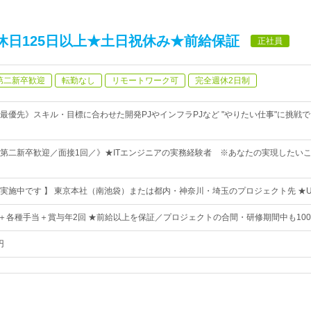
休日125日以上★土日祝休み★前給保証
正社員
第二新卒歓迎
転勤なし
リモートワーク可
完全週休2日制
最優先》スキル・目標に合わせた開発PJやインフラPJなど "やりたい仕事"に挑戦
第二新卒歓迎／面接1回／》★ITエンジニアの実務経験者 ※あなたの実現したい
実施中です 】 東京本社（南池袋）または都内・神奈川・埼玉のプロジェクト先 ★U
0円〜＋各種手当＋賞与年2回 ★前給以上を保証／プロジェクトの合間・研修期間中も10
円