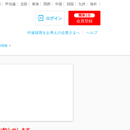
圏
甲信越
北陸
東海
関西
中国
四国
九州
海外
簡単1分
ログイン
会員登録
中途採用をお考えの企業さまへ
ヘルプ
業情報
お知らせします。