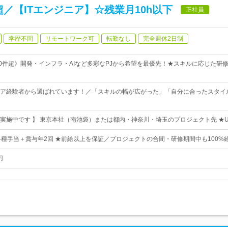
超／【ITエンジニア】☆残業月10h以下
正社員
学歴不問
リモートワーク可
転勤なし
完全週休2日制
00件超》開発・インフラ・AIなど多彩なPJから希望を最優先！★スキルに応じた研
ア経験者から選ばれています！／「スキルの幅が広がった」「自分に合ったスタイ
実施中です 】 東京本社（南池袋）または都内・神奈川・埼玉のプロジェクト先 ★U
各種手当＋賞与年2回 ★前給以上を保証／プロジェクトの合間・研修期間中も100%
円