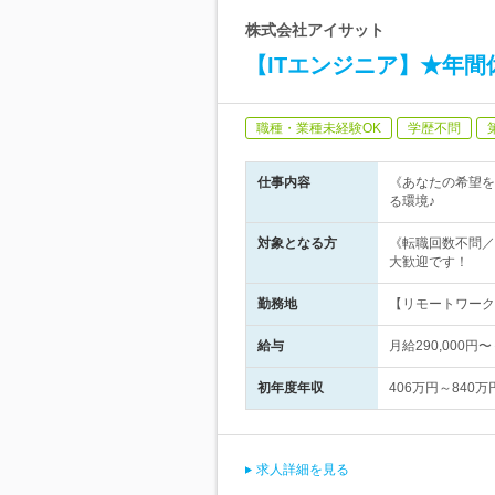
株式会社アイサット
【ITエンジニア】★年間
職種・業種未経験OK
学歴不問
仕事内容
《あなたの希望を
る環境♪
対象となる方
《転職回数不問／
大歓迎です！
勤務地
【リモートワーク
給与
月給290,00
初年度年収
406万円～840万
求人詳細を見る