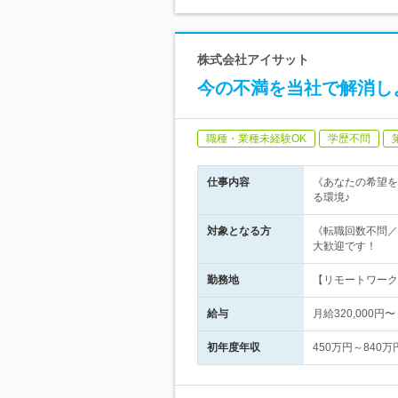
株式会社アイサット
今の不満を当社で解消しよ
職種・業種未経験OK
学歴不問
仕事内容
《あなたの希望を
る環境♪
対象となる方
《転職回数不問／
大歓迎です！
勤務地
【リモートワーク
給与
月給320,00
初年度年収
450万円～840万