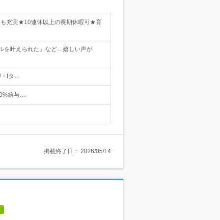
修も充実★10連休以上の長期休暇可★育
ルを叶えられた」など…嬉しい声が
・Iタ…
0%給与…
掲載終了日：
2026/05/14