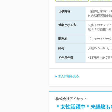
仕事内容
《案件は常時10
休の取得実績多数
対象となる方
＼多くのエンジニ
続々！◎面接1回
勤務地
【リモートワーク
給与
月給29.5〜6
初年度年収
413万円～840万
求人詳細を見る
株式会社アイサット
＊女性活躍中＊未経験も