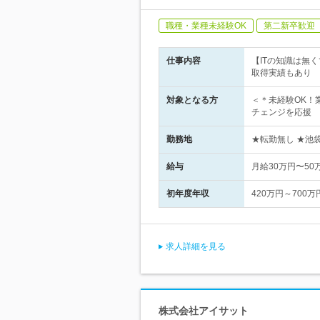
職種・業種未経験OK
第二新卒歓迎
仕事内容
【ITの知識は無
取得実績もあり
対象となる方
＜＊未経験OK！
チェンジを応援
勤務地
★転勤無し ★池袋か
給与
月給30万円〜5
初年度年収
420万円～700万
求人詳細を見る
株式会社アイサット