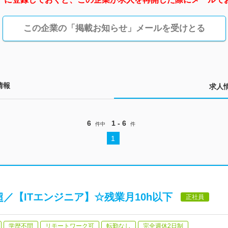
この企業の「掲載お知らせ」メールを受けとる
情報
求人
6
1 - 6
件中
件
1
超／【ITエンジニア】☆残業月10h以下
正社員
学歴不問
リモートワーク可
転勤なし
完全週休2日制