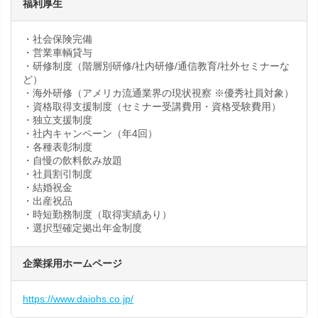
福利厚生
・社会保険完備
・営業車輌貸与
・研修制度（階層別研修/社内研修/通信教育/社外セミナーな
ど）
・海外研修（アメリカ流通業界の現状視察 ※優秀社員対象）
・資格取得支援制度（セミナー受講費用・資格受験費用）
・独立支援制度
・社内キャンペーン（年4回）
・各種表彰制度
・自慢の飲料飲み放題
・社員割引制度
・結婚祝金
・出産祝品
・時短勤務制度（取得実績あり）
・選択型確定拠出年金制度
企業採用ホームページ
https://www.daiohs.co.jp/