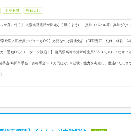
学歴不問
転勤なし
ルが身に付く】 太陽光発電所が問題なく動くように…点検（パネル等に異常がな
新卒歓迎／正社員デビューもOK 】必要なのは普通免許（AT限定可）だけ。経験・
カー通勤OK／U・Iターン歓迎！】 群馬県高崎市箕郷町生原586-3 ＼キレイなオフ
 諸手当(時間外手当・資格手当〜10万円ほか) ※経験・能力を考慮し、優遇いたします
円