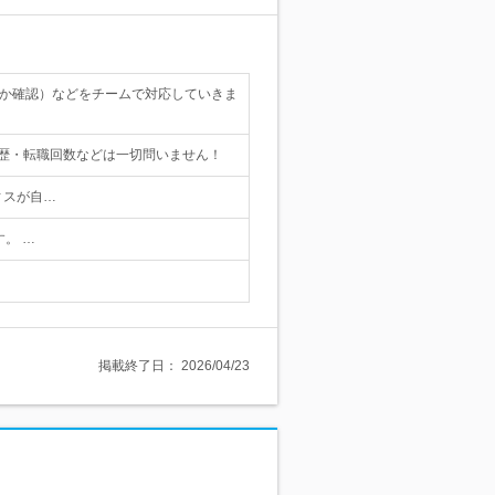
いか確認）などをチームで対応していきま
学歴・転職回数などは一切問いません！
ィスが自…
。 …
掲載終了日：
2026/04/23