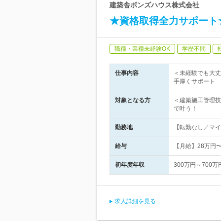
建築舎ボンズハウス株式会社
★資格取得全力サポート
職種・業種未経験OK
学歴不問
仕事内容
＜未経験でも大丈
手厚くサポート
対象となる方
＜建築施工管理技
で叶う！
勤務地
【転勤なし／マイカ
給与
【月給】28万円
初年度年収
300万円～700万
求人詳細を見る