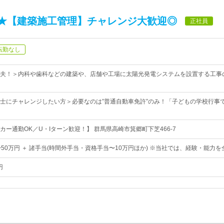
★【建築施工管理】チャレンジ大歓迎◎
正社員
転勤なし
夫！＞内科や歯科などの建築や、店舗や工場に太陽光発電システムを設置する工事の
士にチャレンジしたい方＞必要なのは”普通自動車免許”のみ！「子どもの学校行事
ー通勤OK／U・Iターン歓迎！】 群馬県高崎市箕郷町下芝466-7
〜50万円 ＋ 諸手当(時間外手当・資格手当〜10万円ほか) ※当社では、経験・能力
円