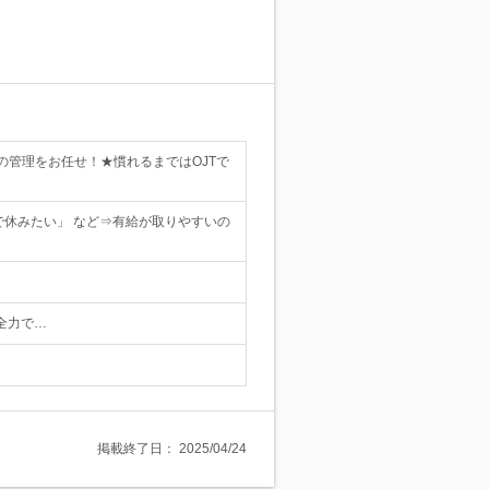
管理をお任せ！★慣れるまではOJTで
で休みたい」 など⇒有給が取りやすいの
を全力で…
掲載終了日：
2025/04/24