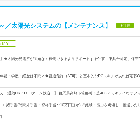
円～／太陽光システムの【メンテナンス】
正社員
転勤なし
】★太陽光発電所が問題なく稼働できるようサポートする仕事！不具合対応、保守
年齢・学歴・経歴は不問／◆普通免許（AT可）と基本的なPCスキルがあれば応募O
カー通勤OK／U・Iターン歓迎！】 群馬県高崎市箕郷町下芝466-7 ＼キレイなオフ
〜 ＋ 諸手当(時間外手当・資格手当〜10万円ほか) ※経験・能力を考慮し、優遇いた
円