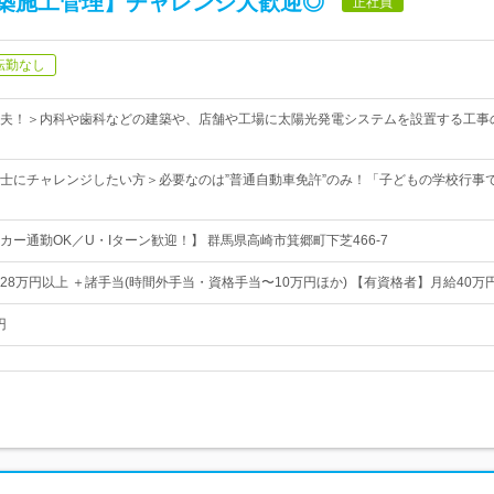
築施工管理】チャレンジ大歓迎◎
正社員
転勤なし
夫！＞内科や歯科などの建築や、店舗や工場に太陽光発電システムを設置する工事の
士にチャレンジしたい方＞必要なのは”普通自動車免許”のみ！「子どもの学校行事
ー通勤OK／U・Iターン歓迎！】 群馬県高崎市箕郷町下芝466-7
28万円以上 ＋諸手当(時間外手当・資格手当〜10万円ほか) 【有資格者】月給40万
円