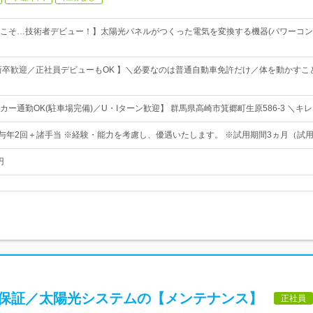
こそ…技術者デビュー！】太陽光パネルがつくった電気を変換する機器(パワーコン
新卒歓迎／正社員デビューもOK 】＼必要なのは普通自動車免許だけ／体を動かす
ー通勤OK(駐車場完備)／U・Iターン歓迎】 群馬県高崎市箕郷町生原586-3 ＼キ
賞与年2回＋諸手当 ※経験・能力を考慮し、優遇いたします。 ※試用期間3ヵ月（試
円
円保証／太陽光システムの【メンテナンス】
正社員