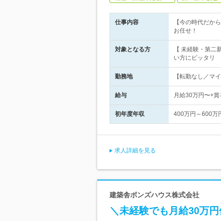
仕事内容
【今の時代だから
お任せ！
対象となる方
【 未経験・第二
い方にピッタリ
勤務地
【転勤なし／マイカ
給与
月給30万円〜+
初年度年収
400万円～600万
求人詳細を見る
建築舎ボンズハウス株式会社
＼未経験でも月給30万