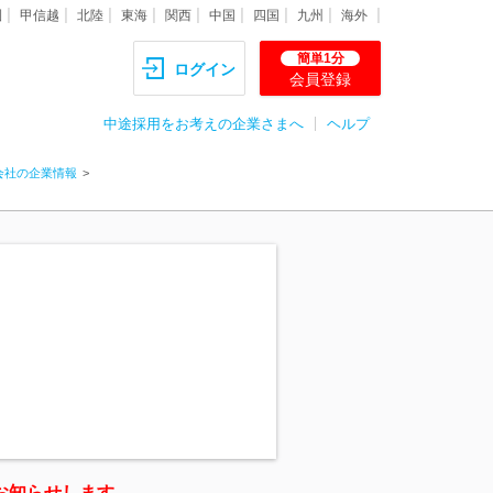
圏
甲信越
北陸
東海
関西
中国
四国
九州
海外
簡単1分
ログイン
会員登録
中途採用をお考えの企業さまへ
ヘルプ
会社の企業情報
。
お知らせします。