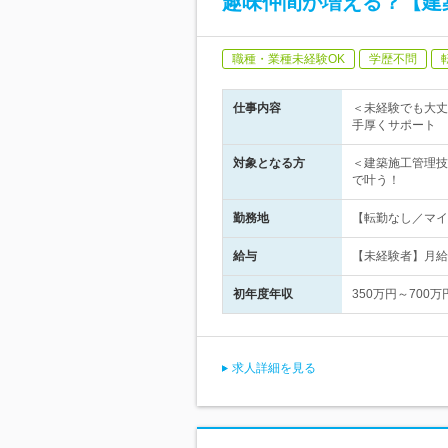
趣味仲間が増える？【建
職種・業種未経験OK
学歴不問
仕事内容
＜未経験でも大丈
手厚くサポート
対象となる方
＜建築施工管理技
で叶う！
勤務地
【転勤なし／マイカ
給与
【未経験者】月給
初年度年収
350万円～700万
求人詳細を見る