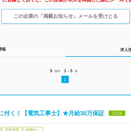
この企業の「掲載お知らせ」メールを受けとる
情報
求人
5
1 - 5
件中
件
1
に付く！【電気工事士】★月給30万保証
正社員
学歴不問
転勤なし