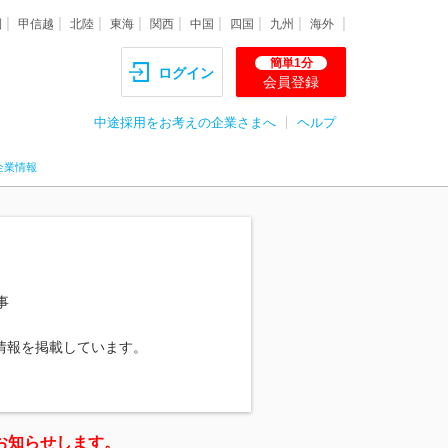
圏
甲信越
北陸
東海
関西
中国
四国
九州
海外
簡単1分
ログイン
会員登録
中途採用をお考えの企業さまへ
ヘルプ
企業情報
事
情報を掲載しています。
お知らせします。