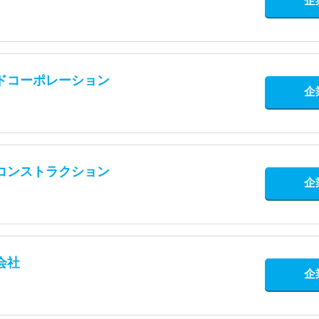
企
ドコーポレーション
企
コンストラクション
企
会社
企