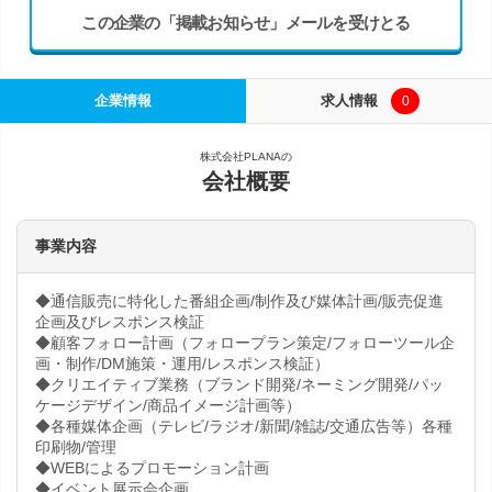
この企業の「掲載お知らせ」メールを受けとる
企業情報
求人情報
0
株式会社PLANAの
会社概要
事業内容
◆通信販売に特化した番組企画/制作及び媒体計画/販売促進
企画及びレスポンス検証
◆顧客フォロー計画（フォロープラン策定/フォローツール企
画・制作/DM施策・運用/レスポンス検証）
◆クリエイティブ業務（ブランド開発/ネーミング開発/パッ
ケージデザイン/商品イメージ計画等）
◆各種媒体企画（テレビ/ラジオ/新聞/雑誌/交通広告等）各種
印刷物/管理
◆WEBによるプロモーション計画
◆イベント展示会企画