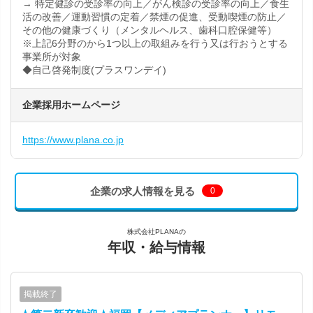
→ 特定健診の受診率の向上／がん検診の受診率の向上／食生
活の改善／運動習慣の定着／禁煙の促進、受動喫煙の防止／
その他の健康づくり（メンタルヘルス、歯科口腔保健等）
※上記6分野のから1つ以上の取組みを行う又は行おうとする
事業所が対象
◆自己啓発制度(プラスワンデイ)
企業採用ホームページ
https://www.plana.co.jp
企業の求人情報を見る
0
株式会社PLANAの
年収・給与情報
掲載終了