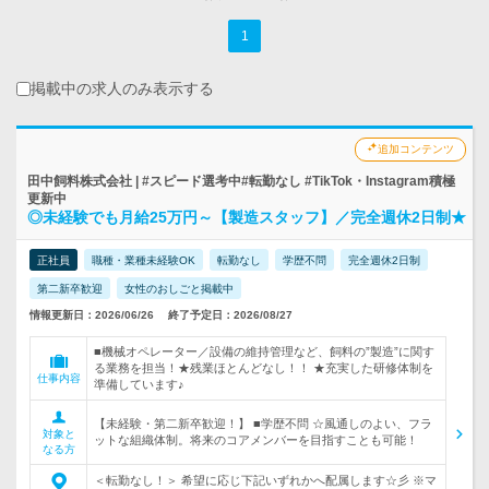
1
掲載中の求人のみ表示する
追加コンテンツ
田中飼料株式会社 | #スピード選考中#転勤なし #TikTok・Instagram積極
更新中
◎未経験でも月給25万円～【製造スタッフ】／完全週休2日制★
正社員
職種・業種未経験OK
転勤なし
学歴不問
完全週休2日制
第二新卒歓迎
女性のおしごと掲載中
情報更新日：2026/06/26
終了予定日：2026/08/27
■機械オペレーター／設備の維持管理など、飼料の”製造”に関す
る業務を担当！★残業ほとんどなし！！ ★充実した研修体制を
仕事内容
準備しています♪
【未経験・第二新卒歓迎！】 ■学歴不問 ☆風通しのよい、フラ
対象と
ットな組織体制。将来のコアメンバーを目指すことも可能！
なる方
＜転勤なし！＞ 希望に応じ下記いずれかへ配属します☆彡 ※マ