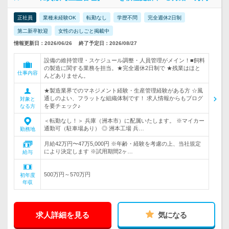
正社員
業種未経験OK
転勤なし
学歴不問
完全週休2日制
第二新卒歓迎
女性のおしごと掲載中
情報更新日：2026/06/26
終了予定日：2026/08/27
設備の維持管理・スケジュール調整・人員管理がメイン！■飼料
の製造に関する業務を担当。★完全週休2日制で ★残業はほと
仕事内容
んどありません。
★製造業界でのマネジメント経験・生産管理経験がある方 ☆風
通しのよい、フラットな組織体制です！ 求人情報からもブログ
対象と
を要チェック♪
なる方
＜転勤なし！＞ 兵庫（洲本市）に配属いたします。 ※マイカー
通勤可（駐車場あり） ◎ 洲本工場 兵…
勤務地
月給42万円〜47万5,000円 ※年齢・経験を考慮の上、当社規定
により決定します ※試用期間2ヶ…
給与
500万円～570万円
初年度
年収
求人詳細を見る
気になる