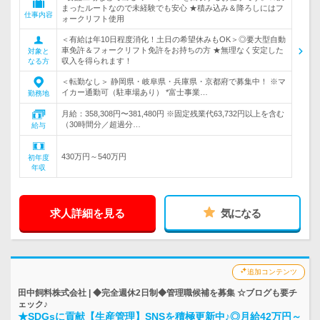
まったルートなので未経験でも安心 ★積み込み＆降ろしにはフ
仕事内容
ォークリフト使用
＜有給は年10日程度消化！土日の希望休みもOK＞◎要大型自動
車免許＆フォークリフト免許をお持ちの方 ★無理なく安定した
対象と
収入を得られます！
なる方
＜転勤なし＞ 静岡県・岐阜県・兵庫県・京都府で募集中！ ※マ
イカー通勤可（駐車場あり） *富士事業…
勤務地
月給：358,308円〜381,480円 ※固定残業代63,732円以上を含む
（30時間分／超過分…
給与
430万円～540万円
初年度
年収
求人詳細を見る
気になる
追加コンテンツ
田中飼料株式会社 | ◆完全週休2日制◆管理職候補を募集 ☆ブログも要チ
ェック♪
★SDGsに貢献【生産管理】SNSを積極更新中♪◎月給42万円～