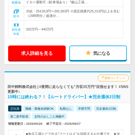
イカー通勤可（駐車場あり） *篠山工場…
勤務地
月給：254,813円〜292,563円 ※固定残業代25,313円以上を含む
（15時間分／超過分…
給与
320万円～440万円
初年度
年収
求人詳細を見る
気になる
追加コンテンツ
田中飼料株式会社 | #夜間に走らなくても”月収35万円”目指せます！ #SNS
更新中♪
15時には終わる？！【ルートドライバー】★完全週休2日制
正社員
職種・業種未経験OK
転勤なし
学歴不問
完全週休2日制
第二新卒歓迎
女性のおしごと掲載中
情報更新日：2026/06/26
終了予定日：2026/08/27
■食品工場などで出る”フードロス”を回収するお仕事です。★決