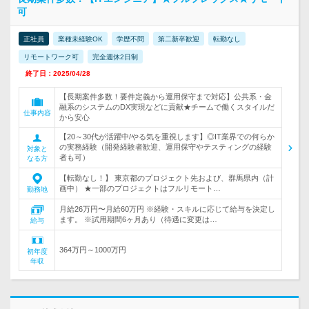
可
正社員
業種未経験OK
学歴不問
第二新卒歓迎
転勤なし
リモートワーク可
完全週休2日制
終了日：2025/04/28
【長期案件多数！要件定義から運用保守まで対応】公共系・金
融系のシステムのDX実現などに貢献★チームで働くスタイルだ
仕事内容
から安心
【20～30代が活躍中/やる気を重視します】◎IT業界での何らか
の実務経験（開発経験者歓迎、運用保守やテスティングの経験
対象と
者も可）
なる方
【転勤なし！】 東京都のプロジェクト先および、群馬県内（計
画中） ★一部のプロジェクトはフルリモート…
勤務地
月給26万円〜月給60万円 ※経験・スキルに応じて給与を決定し
ます。 ※試用期間6ヶ月あり（待遇に変更は…
給与
364万円～1000万円
初年度
年収