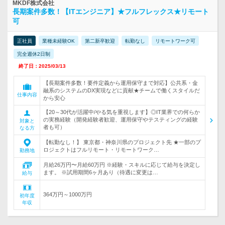
MKDF株式会社
長期案件多数！【ITエンジニア】★フルフレックス★リモート
可
正社員
業種未経験OK
第二新卒歓迎
転勤なし
リモートワーク可
完全週休2日制
終了日：2025/03/13
【長期案件多数！要件定義から運用保守まで対応】公共系・金
融系のシステムのDX実現などに貢献★チームで働くスタイルだ
仕事内容
から安心
【20～30代が活躍中/やる気を重視します】◎IT業界での何らか
の実務経験（開発経験者歓迎、運用保守やテスティングの経験
対象と
者も可）
なる方
【転勤なし！】 東京都・神奈川県のプロジェクト先 ★一部のプ
ロジェクトはフルリモート・リモートワーク…
勤務地
月給26万円〜月給60万円 ※経験・スキルに応じて給与を決定し
ます。 ※試用期間6ヶ月あり（待遇に変更は…
給与
364万円～1000万円
初年度
年収