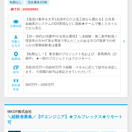
転勤なし
完全週休2日制
終了日：2025/09/01
【直請け案件＆大手1次請中心◎上流工程から携わる】公共系・
金融系のシステムのDX実現などに貢献★チームで働くスタイル
仕事内容
だから安心
【20～30代が活躍中/やる気を重視】＼未経験・第二新卒歓迎／
理系卒の方やIT系を専攻で学んだことのある方◎IT業界での何
対象と
らかの実務経験者は優遇
なる方
【転勤なし！】 東京都のプロジェクト先および、群馬県内（計
画中） ★一部のプロジェクトはフルリモート…
勤務地
月給26万円〜月給60万円 ※経験・スキルに応じて給与を決定し
ます。 ※前職の給与は保証させていただいて…
給与
364万円～1000万円
初年度
年収
MKDF株式会社
＼経験者募集／【ITエンジニア】★フルフレックス★リモート
可