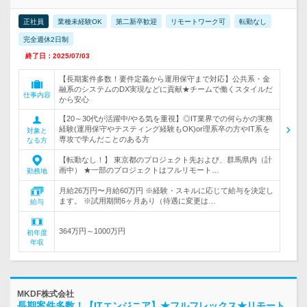
正社員
業種未経験OK
第二新卒歓迎
リモートワーク可
転勤なし
完全週休2日制
終了日：2025/07/03
【長期案件多数！要件定義から運用保守まで対応】公共系・金
融系のシステムのDX実現などに貢献★チームで働くスタイルだ
仕事内容
から安心
【20～30代が活躍中/やる気を重視】◎IT業界での何らかの実務
経験(運用保守やテスティング経験もOK)or理系卒の方やIT系を
対象と
専攻で学んだことのある方
なる方
【転勤なし！】 東京都のプロジェクト先および、群馬県内（計
画中） ★一部のプロジェクトはフルリモート…
勤務地
月給26万円〜月給60万円 ※経験・スキルに応じて給与を決定し
ます。 ※試用期間6ヶ月あり（待遇に変更は…
給与
364万円～1000万円
初年度
年収
MKDF株式会社
長期案件多数！【ITエンジニア】★フルフレックス★リモート