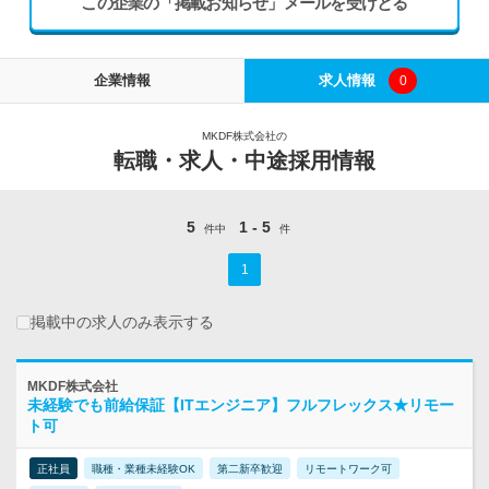
この企業の「掲載お知らせ」メールを受けとる
企業情報
求人情報
0
MKDF株式会社の
転職・求人・中途採用情報
5
1 - 5
件中
件
1
掲載中の求人のみ表示する
MKDF株式会社
未経験でも前給保証【ITエンジニア】フルフレックス★リモー
ト可
正社員
職種・業種未経験OK
第二新卒歓迎
リモートワーク可