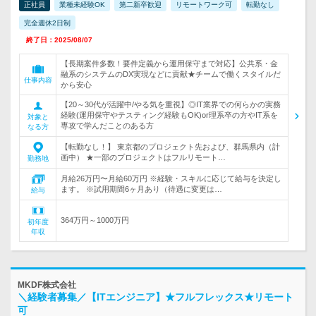
正社員
業種未経験OK
第二新卒歓迎
リモートワーク可
転勤なし
完全週休2日制
終了日：2025/08/07
【長期案件多数！要件定義から運用保守まで対応】公共系・金
融系のシステムのDX実現などに貢献★チームで働くスタイルだ
仕事内容
から安心
【20～30代が活躍中/やる気を重視】◎IT業界での何らかの実務
経験(運用保守やテスティング経験もOK)or理系卒の方やIT系を
対象と
専攻で学んだことのある方
なる方
【転勤なし！】 東京都のプロジェクト先および、群馬県内（計
画中） ★一部のプロジェクトはフルリモート…
勤務地
月給26万円〜月給60万円 ※経験・スキルに応じて給与を決定し
ます。 ※試用期間6ヶ月あり（待遇に変更は…
給与
364万円～1000万円
初年度
年収
MKDF株式会社
＼経験者募集／【ITエンジニア】★フルフレックス★リモート
可