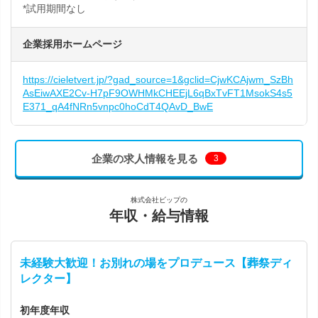
*試用期間なし
企業採用ホームページ
https://cieletvert.jp/?gad_source=1&gclid=CjwKCAjwm_SzBh
AsEiwAXE2Cv-H7pF9OWHMkCHEEjL6qBxTvFT1MsokS4s5
E371_qA4fNRn5vnpc0hoCdT4QAvD_BwE
企業の求人情報を見る
3
株式会社ビップの
年収・給与情報
未経験大歓迎！お別れの場をプロデュース【葬祭ディ
レクター】
初年度年収