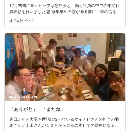
うして「家族との時間」も大切にできています。 子どもた
12月初旬に我々ビップは忘年会と、働く社員の中での年間社
ちの成長をそばで感じながら働ける今の環境に、あらためて
員表彰を行いました🏆 毎年早めの雪が降る前に１年の労をね
感謝。 これからも、お客様の大切な時間に寄り添える仕事
ぎらう目的と社内で最も輝いた後輩・先輩を対象に「１年が
を、誇りを持って続けていきたいと思います。 【応募前の会
株式会社ビップ
んばった社員」をみんなで投票し実際に表彰します🏅✨ 今回
社説明・職場見学受付中】 ご希望者は応募前の会社訪問も対
の会場は万代のLargo（ラルゴ）さんの協賛を頂き開催とな
応可です。 まずは会社説明や職場見学を行った後、 希望者
りました。 終盤に差し掛かり、いよいよ今年１年より輝
については後日面接を調整致します。 お気軽にお越しくださ
いて頑張った【ビップがんばった大賞】の発表を行いました
い。 https://tenshoku.mynavi.jp/fw/kw%E3%83%93%E3%8
🎉 https://drive.google.com/file/d/11Wj6c6Qo_6-fzgOtBVxzB
3%83%E3%83%97/
XMmkXyuooLJ/view?usp=drive_link 当日流したスライド映像
普段言えない感謝の気持ちを投票し発表する事で、自己肯定
感を高めて明日からのやる気のエネルギーを充電します🔋🔋
当日の様子動画でどうぞ🎬 https://drive.google.com/file/d/1g
2kHMrubT801CBZlAJXJGrC1sMPGnBkB/view?usp=drive_lin
k あなたにおすすめの求人はこちら↓ https://tenshoku.mynav
i.jp/fw/kw%E3%83%93%E3%83%83%E3%83%97/ 【マイナ
ビ転職フェア 燕三条】参加決定‼ ★開催日時 2025年02月1
2024-10-08 14:11:05
5日(土) 11:00～16:00 ★開催場所 燕三条地場産業振興センタ
ー ★詳細 https://tenshoku.mynavi.jp/event/niigata/20250215
「ありがと」 「またね」
A/ 【応募前の会社説明・職場見学受付中】 ご希望者は応募
先日ふだん大変お世話になっているマイナビさんの担当の羽
前の会社訪問も対応可です。 まずは会社説明や職場見学を行
馬さんと山田さんが１０月から東京の本社での勤務になると
った後、 希望者については後日面接を調整致します。 お気