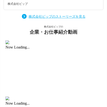
言うことで送別会を開かせて頂きました🍻 羽馬さんとは短い
軽にお越しください。 https://tenshoku.mynavi.jp/fw/kw%E
株式会社ビップ
間のお付き合いでしたがぜひ一緒にみんなで関西旅行行いた
3%83%93%E3%83%83%E3%83%97/
いですね✈ だーやま改め山田さんとは沢山アドバイス頂いた
り、助けてくれたり本当に心強かったです お２人とも東京で
株式会社ビップのストーリーズを見る
も頑張って下さい！！ むこうの箕輪によろしく ビップは新
潟県内でじぶんの希望の勤務地で働けます!！ 10/12 マイナ
株式会社ビップの
ビ転職フェアin朱鷺メッセに参戦します 当日４０番ブースで
企業・お仕事紹介動画
お待ちしております。 https://tenshoku.mynavi.jp/event/niiga
ta/20241012A/?gad_source=1&gclid=Cj0KCQjwjY64BhCaAR
IsAIfc7YamlhoonxBcF5fuIx7t9o2v4H4gVf_osnfgaHric5BlPukf
nmiT-aYaAhdaEALw_wcB