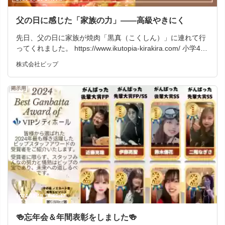
父の日に感じた「家族の力」――高級やきにく
先日、父の日に家族が焼肉「黒真（こくしん）」に連れて行
ってくれました。 https://www.ikutopia-kirakira.com/ 小学4年
生の息子と妻の３人で行く、ちょっと特別な外食。場所を聞
株式会社ビップ
いたときから、「これはただの焼肉じゃないぞ…」とソワソ
ワしていました。 店内は落ち着いた高級感があり、少し背
筋が伸びるような雰囲気。 でも、いざお肉が運ばれてくる
と、その緊張も吹き飛びました。 特選和牛のとろけるような
美味しさに、子どもも「うまっ！！」と歓声をあげていまし
た。 普段は焼肉＝食べ盛りの戦場ですが、この日はどこか
ゆったりとした時間が流れていました。 そして食後、息子た
ちからまさかのサプライズ。 手書きの手紙を渡してくれたん
です。 「いつもおしごとがんばってくれてありがとう」
「いっしょにあそんでくれてありがとう」 ……不覚にも、焼
肉以上にジーンときてしまいました。 父として、そして働く
男として、心から「また明日から頑張ろう」と思えた瞬間で
した。 私たちの職場は、プライベートとの両立をとても大切
2024-12-19 17:46:47
にしてくれる環境です。 葬祭という仕事はときに大変なこと
もありますが、チームで支え合える文化があるからこそ、こ
🍻忘年会＆年間表彰をしました🍻