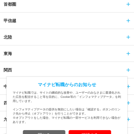
首都圏
甲信越
北陸
東海
関西
マイナビ転職からのお知らせ
中国
マイナビ転職では、サイトの継続的な改善や、ユーザーのみなさまに最適化され
た広告を配信すること等を目的に、Cookie等の「インフォマティブデータ」を利
用しています。
四国
インフォマティブデータの提供を無効にしたい場合は「確認する」ボタンのリン
ク先から停止（オプトアウト）を行うことができます。
※オプトアウトをした場合、マイナビ転職の一部サービスを利用できない場合が
九州
あります。