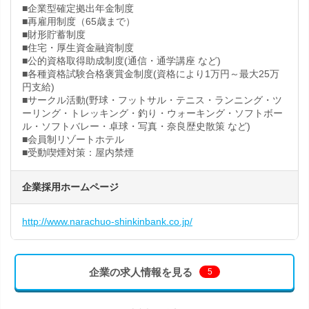
■企業型確定拠出年金制度
■再雇用制度（65歳まで）
■財形貯蓄制度
■住宅・厚生資金融資制度
■公的資格取得助成制度(通信・通学講座 など)
■各種資格試験合格褒賞金制度(資格により1万円～最大25万
円支給)
■サークル活動(野球・フットサル・テニス・ランニング・ツ
ーリング・トレッキング・釣り・ウォーキング・ソフトボー
ル・ソフトバレー・卓球・写真・奈良歴史散策 など)
■会員制リゾートホテル
■受動喫煙対策：屋内禁煙
企業採用ホームページ
http://www.narachuo-shinkinbank.co.jp/
企業の求人情報を見る
5