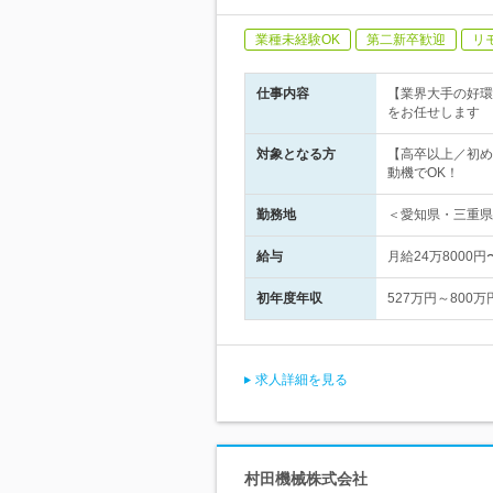
業種未経験OK
第二新卒歓迎
リ
仕事内容
【業界大手の好環
をお任せします
対象となる方
【高卒以上／初め
動機でOK！
勤務地
＜愛知県・三重県
給与
月給24万8000
初年度年収
527万円～800万
求人詳細を見る
村田機械株式会社