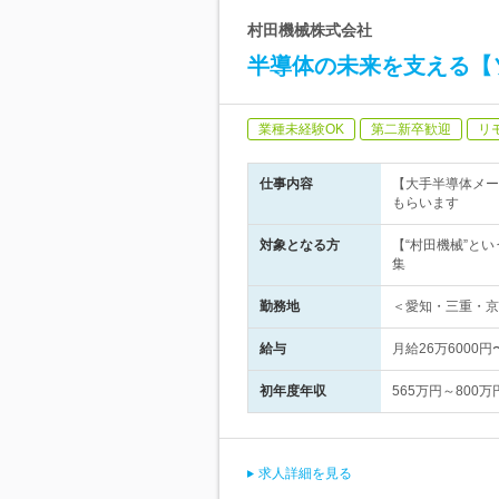
村田機械株式会社
半導体の未来を支える【
業種未経験OK
第二新卒歓迎
リ
仕事内容
【大手半導体メー
もらいます
対象となる方
【“村田機械”と
集
勤務地
＜愛知・三重・京
給与
月給26万6000
初年度年収
565万円～800万
求人詳細を見る