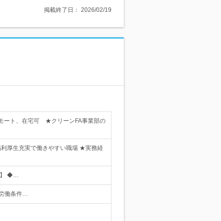
掲載終了日：
2026/02/19
モート、在宅可 ★クリーンFA事業部の
福利厚生充実で働きやすい職場 ★実務経
】 ◆…
（労働条件…