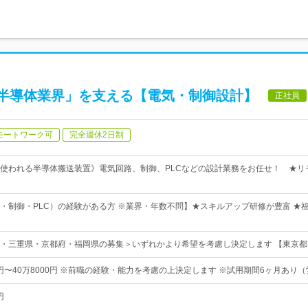
半導体業界」を支える【電気・制御設計】
正社員
モートワーク可
完全週休2日制
使われる半導体搬送装置》電気回路、制御、PLCなどの設計業務をお任せ！ ★リ
・制御・PLC）の経験がある方 ※業界・年数不問】★スキルアップ研修が豊富 ★
・三重県・京都府・福岡県の募集＞いずれかより希望を考慮し決定します 【東京都
0円〜40万8000円 ※前職の経験・能力を考慮の上決定します ※試用期間6ヶ月あり
円