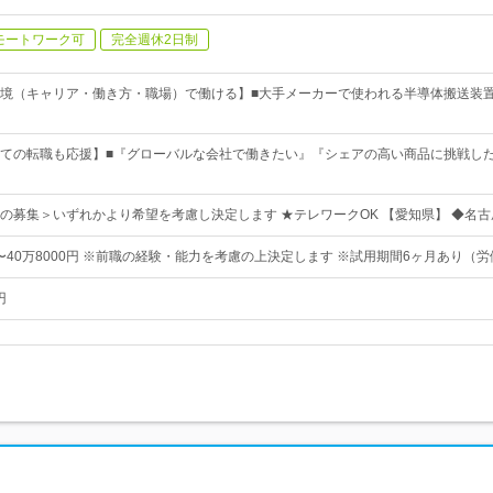
モートワーク可
完全週休2日制
境（キャリア・働き方・職場）で働ける】■大手メーカーで使われる半導体搬送装置（
ての転職も応援】■『グローバルな会社で働きたい』『シェアの高い商品に挑戦し
の募集＞いずれかより希望を考慮し決定します ★テレワークOK 【愛知県】 ◆名古
円〜40万8000円 ※前職の経験・能力を考慮の上決定します ※試用期間6ヶ月あり（
円