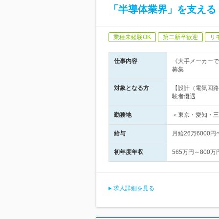
「半導体業界」を支える
業種未経験OK
第二新卒歓迎
リ
仕事内容
《大手メーカーで
募集
対象となる方
【設計（電気回路
験者優遇
勤務地
＜東京・愛知・三
給与
月給26万6000
初年度年収
565万円～800万
求人詳細を見る