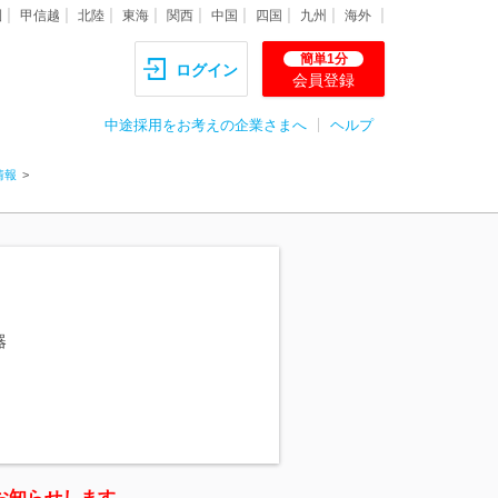
圏
甲信越
北陸
東海
関西
中国
四国
九州
海外
簡単1分
ログイン
会員登録
中途採用をお考えの企業さまへ
ヘルプ
情報
器
お知らせします。