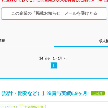
この企業の「掲載お知らせ」メールを受けとる
情報
求人
14
1 - 14
件中
件
1
（設計・開発など）】※賞与実績6.9ヶ月
正社員
モートワーク可
完全週休2日制