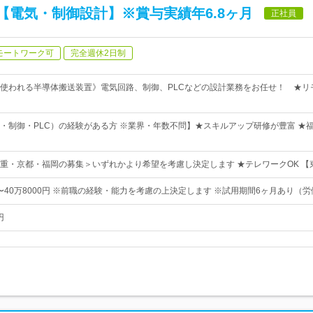
【電気・制御設計】※賞与実績年6.8ヶ月
正社員
モートワーク可
完全週休2日制
使われる半導体搬送装置》電気回路、制御、PLCなどの設計業務をお任せ！ ★リ
・制御・PLC）の経験がある方 ※業界・年数不問】★スキルアップ研修が豊富 ★
重・京都・福岡の募集＞いずれかより希望を考慮し決定します ★テレワークOK 【
円〜40万8000円 ※前職の経験・能力を考慮の上決定します ※試用期間6ヶ月あり（
円