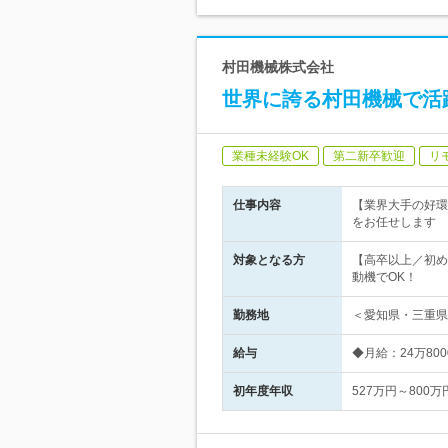
村田機械株式会社
世界に誇る村田機械で活
業種未経験OK
第二新卒歓迎
リ
仕事内容
【業界大手の好環
をお任せします
対象となる方
【高卒以上／初め
動機でOK！
勤務地
＜愛知県・三重県
給与
◆月給：24万80
初年度年収
527万円～800万