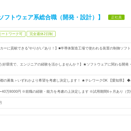
ソフトウェア系総合職（開発・設計）】
正社員
モートワーク可
完全週休2日制
カーに貢献できる”やりがい”あり！】■半導体製造工場で使われる装置の制御ソフ
いう好環境で、エンジニアの経験を活かしませんか？】★ソフトウェアに関わる開発
都の募集＞いずれかより希望を考慮し決定します！ ★テレワークOK 【愛知県】 ◆
円〜40万8000円 ※前職の経験・能力を考慮の上決定します ※試用期間6ヶ月あり（
円