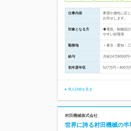
仕事内容
希望や適性に応じ
お任せします。
対象となる方
◆電気・制御設計
やすい好環境
勤務地
＜東京・愛知・三
給与
月給24万8000
初年度年収
527万円～800万
求人詳細を見る
村田機械株式会社
世界に誇る村田機械の半