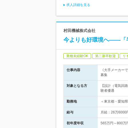
求人詳細を見る
村田機械株式会社
今よりも好環境へ――「
業種未経験OK
第二新卒歓迎
リ
仕事内容
《大手メーカーで
募集
対象となる方
【設計（電気回路
験者優遇
勤務地
＜東京都・愛知県
給与
月給：26万600
初年度年収
565万円～800万