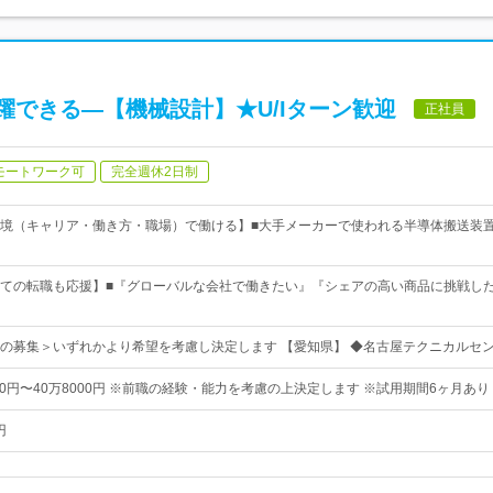
躍できる―【機械設計】★U/Iターン歓迎
正社員
モートワーク可
完全週休2日制
境（キャリア・働き方・職場）で働ける】■大手メーカーで使われる半導体搬送装置（
ての転職も応援】■『グローバルな会社で働きたい』『シェアの高い商品に挑戦し
の募集＞いずれかより希望を考慮し決定します 【愛知県】 ◆名古屋テクニカルセ
00円〜40万8000円 ※前職の経験・能力を考慮の上決定します ※試用期間6ヶ月あ
円