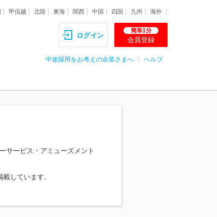
圏
甲信越
北陸
東海
関西
中国
四国
九州
海外
簡単1分
ログイン
会員登録
中途採用をお考えの企業さまへ
ヘルプ
ーサービス・アミューズメント
掲載しています。