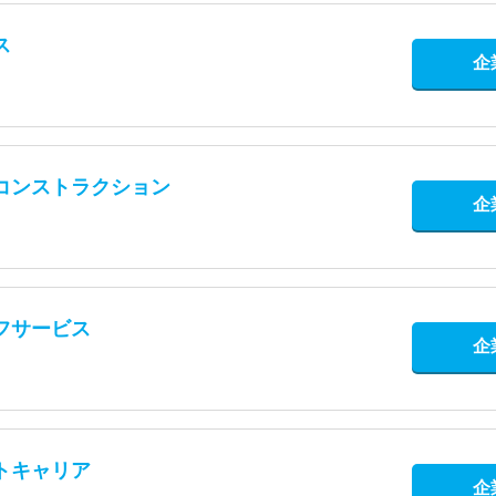
ス
企
コンストラクション
企
フサービス
企
トキャリア
企