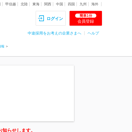
圏
甲信越
北陸
東海
関西
中国
四国
九州
海外
簡単1分
ログイン
会員登録
中途採用をお考えの企業さまへ
ヘルプ
情報
お知らせします。