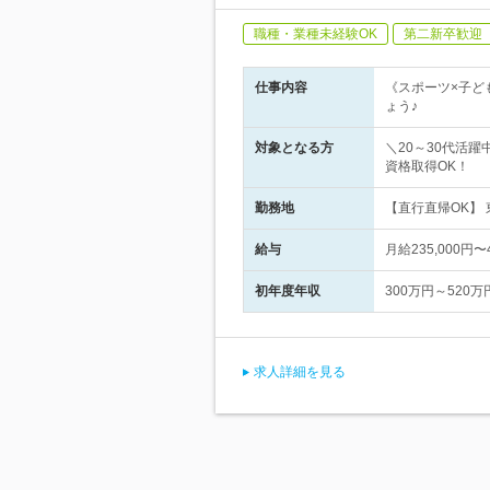
職種・業種未経験OK
第二新卒歓迎
仕事内容
《スポーツ×子ど
ょう♪
対象となる方
＼20～30代活
資格取得OK！
勤務地
【直行直帰OK】
給与
月給235,000円
初年度年収
300万円～520万
求人詳細を見る