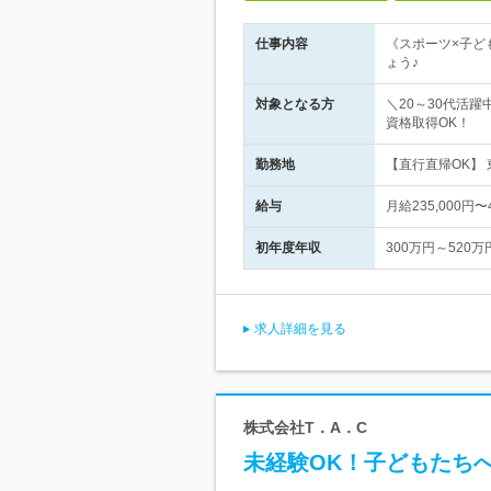
仕事内容
《スポーツ×子ど
ょう♪
対象となる方
＼20～30代活
資格取得OK！
勤務地
【直行直帰OK】
給与
月給235,000円
初年度年収
300万円～520万
求人詳細を見る
株式会社T．A．C
未経験OK！子どもたち