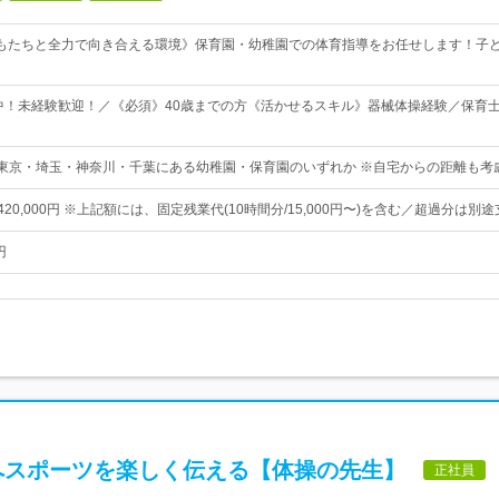
もたちと全力で向き合える環境》保育園・幼稚園での体育指導をお任せします！子
躍中！未経験歓迎！／《必須》40歳までの方《活かせるスキル》器械体操経験／保育
 東京・埼玉・神奈川・千葉にある幼稚園・保育園のいずれか ※自宅からの距離も考
〜420,000円 ※上記額には、固定残業代(10時間分/15,000円〜)を含む／超過分は別
円
へスポーツを楽しく伝える【体操の先生】
正社員