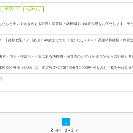
学歴不問
転勤なし
もたちと全力で向き合える環境》保育園・幼稚園での体育指導をお任せします！子
躍中！未経験歓迎！／《必須》40歳までの方《活かせるスキル》器械体操経験／保育
 東京・埼玉・神奈川・千葉にある幼稚園・保育園のいずれか ※自宅からの距離も考
〜420,000円 ※上記額には、固定残業代(10時間分/15,000円〜)を含む／超過分は別
円
1
2
1 - 2
件中
件