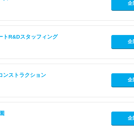
企
ートR&Dスタッフィング
企
コンストラクション
企
園
企