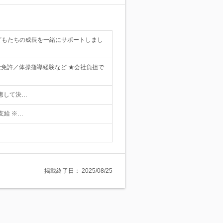
どもたちの成長を一緒にサポートしまし
士免許／体操指導経験など ★会社負担で
慮して決…
途支給 ※…
掲載終了日：
2025/08/25