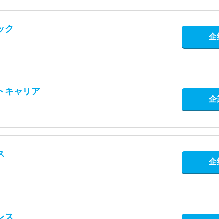
ック
企
トキャリア
企
ス
企
レス