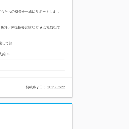
どもたちの成長を一緒にサポートしまし
士免許／体操指導経験など ★会社負担で
慮して決…
途支給 ※…
掲載終了日：
2025/12/22