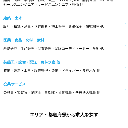
開発・回路・半導体・機械・金型・プロセス技術・品質管理・生産管理・
セールスエンジニア・サービスエンジニア・評価 他
建築・土木
設計・積算・測量・構造解析・施工管理・設備保全・研究開発 他
医薬・食品・化学・素材
基礎研究・生産管理・品質管理・治験コーディネーター・学術 他
技能工・設備・配送・農林水産 他
整備・製造・工事・設備管理・警備・ドライバー・農林水産 他
公共サービス
公務員・警察官・消防士・自衛隊・団体職員・学校法人職員 他
エリア・都道府県から求人を探す