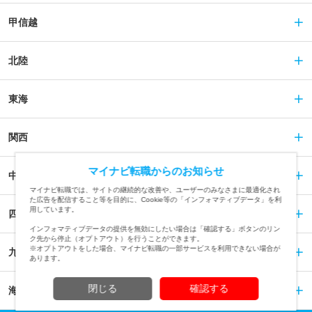
甲信越
北陸
東海
関西
マイナビ転職からのお知らせ
中国
マイナビ転職では、サイトの継続的な改善や、ユーザーのみなさまに最適化され
た広告を配信すること等を目的に、Cookie等の「インフォマティブデータ」を利
用しています。
四国
インフォマティブデータの提供を無効にしたい場合は「確認する」ボタンのリン
ク先から停止（オプトアウト）を行うことができます。
※オプトアウトをした場合、マイナビ転職の一部サービスを利用できない場合が
九州
あります。
閉じる
確認する
海外