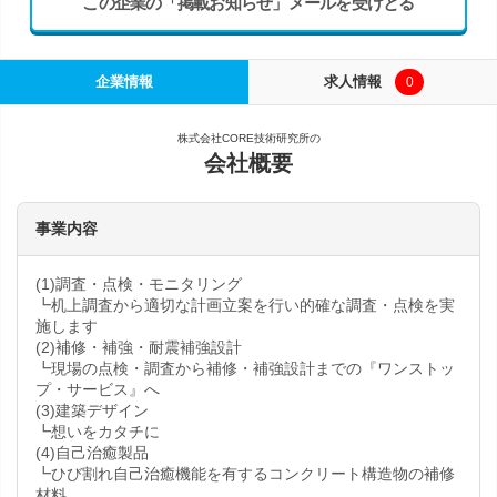
この企業の「掲載お知らせ」メールを受けとる
企業情報
求人情報
0
株式会社CORE技術研究所の
会社概要
事業内容
(1)調査・点検・モニタリング
┗机上調査から適切な計画立案を行い的確な調査・点検を実
施します
(2)補修・補強・耐震補強設計
┗現場の点検・調査から補修・補強設計までの『ワンストッ
プ・サービス』へ
(3)建築デザイン
┗想いをカタチに
(4)自己治癒製品
┗ひび割れ自己治癒機能を有するコンクリート構造物の補修
材料