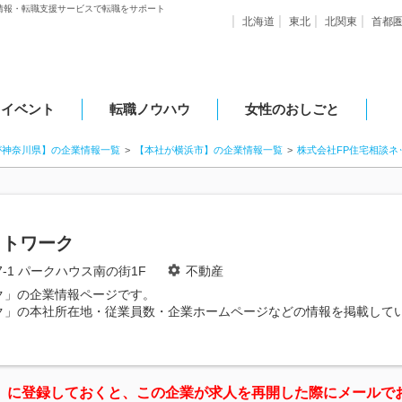
情報・転職支援サービスで転職をサポート
北海道
東北
北関東
首都
・イベント
転職ノウハウ
女性のおしごと
が神奈川県】の企業情報一覧
【本社が横浜市】の企業情報一覧
株式会社FP住宅相談ネ
ットワーク
-1 パークハウス南の街1F
不動産
ク」の企業情報ページです。
ク」の本社所在地・従業員数・企業ホームページなどの情報を掲載して
」に登録しておくと、この企業が求人を再開した際にメールで