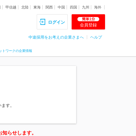
圏
甲信越
北陸
東海
関西
中国
四国
九州
海外
簡単1分
ログイン
会員登録
中途採用をお考えの企業さまへ
ヘルプ
ットワークの企業情報
います。
お知らせします。