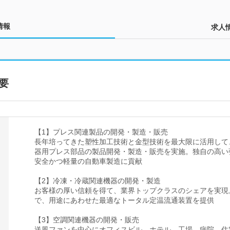
情報
求人
要
【1】プレス関連製品の開発・製造・販売
長年培ってきた塑性加工技術と金型技術を最大限に活用して
器用プレス部品の製品開発・製造・販売を実施。独自の高い
安全かつ軽量の自動車製造に貢献
【2】冷凍・冷蔵関連機器の開発・製造
お客様の厚い信頼を得て、業界トップクラスのシェアを実現
で、用途にあわせた最適なトータル定温流通装置を提供
【3】空調関連機器の開発・販売
送風ファンを中心にオフィスビル、ホテル、工場、病院、住