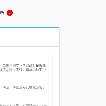
情報
1
、自動車用プレス部品と精密機
強度を誇る高張力鋼板の加工で
。冷凍・冷蔵車から温熱装置ま
宅などへ多彩な空調設備(システ