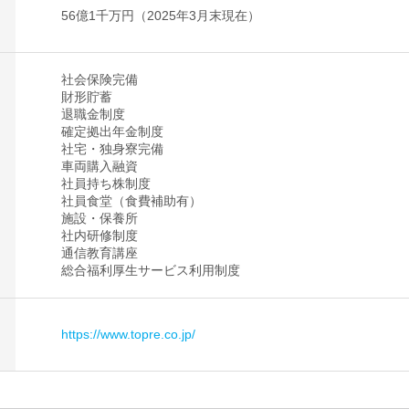
56億1千万円（2025年3月末現在）
社会保険完備
財形貯蓄
退職金制度
確定拠出年金制度
社宅・独身寮完備
車両購入融資
社員持ち株制度
社員食堂（食費補助有）
施設・保養所
社内研修制度
通信教育講座
総合福利厚生サービス利用制度
https://www.topre.co.jp/