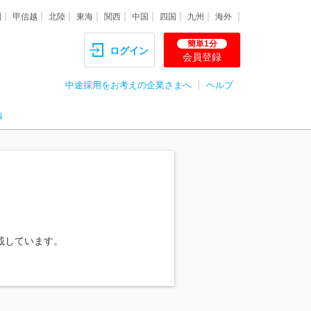
圏
甲信越
北陸
東海
関西
中国
四国
九州
海外
簡単1分
ログイン
会員登録
中途採用をお考えの企業さまへ
ヘルプ
報
載しています。