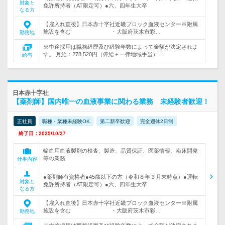
対象と
免許所持者（AT限定可）●六、四年生大卒
なる方
【雇入れ直後】日本赤十字社近畿ブロック血液センター※附属
施設を含む ・大阪府茨木市彩…
勤務地
※中途採用は職務経歴及び経験年数によって金額が決定されま
す。 月給：278,520円（俸給＋一律地域手当）…
給与
日本赤十字社
【薬剤師】国内唯一の血液事業に関わる業務 未経験者歓迎！
正社員
職種・業種未経験OK
第二新卒歓迎
完全週休2日制
終了日：2025/10/27
輸血用血液製剤の検査、製造、品質保証、医薬情報、臨床開発
等の業務
仕事内容
●薬剤師有資格者●45歳以下の方（令和８年３月末時点）●運転
対象と
免許所持者（AT限定可）●六、四年生大卒
なる方
【雇入れ直後】日本赤十字社近畿ブロック血液センター※附属
施設を含む ・大阪府茨木市彩…
勤務地