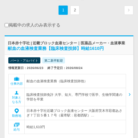
1
2
掲載中の求人のみ表示する
日本赤十字社 | 近畿ブロック血液センター｜医薬品メーカー・血液事業
献血の血液検査業務【臨床検査技師】時給1610円
パート・アルバイト
第二新卒歓迎
情報更新日：2026/06/23
終了予定日：2026/08/24
献血の血液検査業務（臨床検査技師他）
仕事内容
臨床検査技師免許 大学、短大、専門学校で医学、生物学関連の
対象と
学部を卒業
なる方
日本赤十字社近畿ブロック血液センター 大阪府茨木市彩都あさ
ぎ７丁目５番１７号（最寄駅：彩都西駅）…
勤務地
時給1,610円
給与