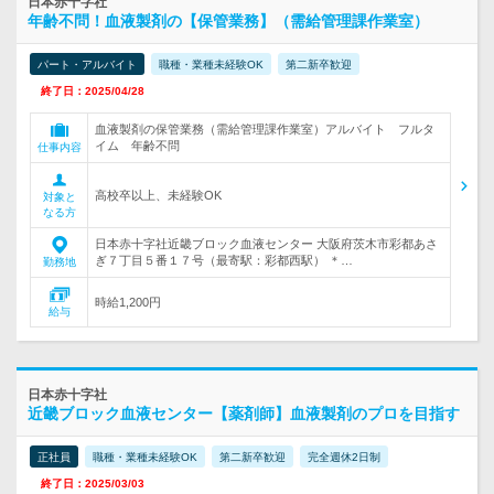
日本赤十字社
年齢不問！血液製剤の【保管業務】（需給管理課作業室）
パート・アルバイト
職種・業種未経験OK
第二新卒歓迎
終了日：2025/04/28
血液製剤の保管業務（需給管理課作業室）アルバイト フルタ
イム 年齢不問
仕事内容
高校卒以上、未経験OK
対象と
なる方
日本赤十字社近畿ブロック血液センター 大阪府茨木市彩都あさ
ぎ７丁目５番１７号（最寄駅：彩都西駅） ＊…
勤務地
時給1,200円
給与
日本赤十字社
近畿ブロック血液センター【薬剤師】血液製剤のプロを目指す
正社員
職種・業種未経験OK
第二新卒歓迎
完全週休2日制
終了日：2025/03/03