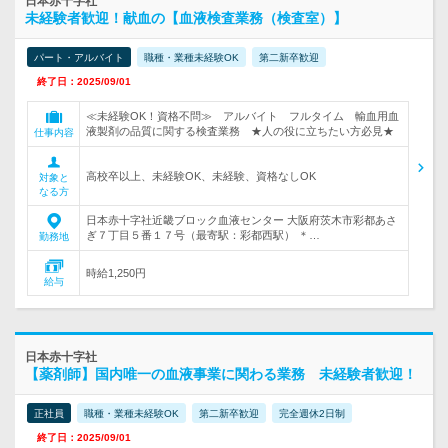
日本赤十字社
未経験者歓迎！献血の【血液検査業務（検査室）】
パート・アルバイト
職種・業種未経験OK
第二新卒歓迎
終了日：2025/09/01
≪未経験OK！資格不問≫ アルバイト フルタイム 輸血用血
液製剤の品質に関する検査業務 ★人の役に立ちたい方必見★
仕事内容
高校卒以上、未経験OK、未経験、資格なしOK
対象と
なる方
日本赤十字社近畿ブロック血液センター 大阪府茨木市彩都あさ
ぎ７丁目５番１７号（最寄駅：彩都西駅） ＊…
勤務地
時給1,250円
給与
日本赤十字社
【薬剤師】国内唯一の血液事業に関わる業務 未経験者歓迎！
正社員
職種・業種未経験OK
第二新卒歓迎
完全週休2日制
終了日：2025/09/01