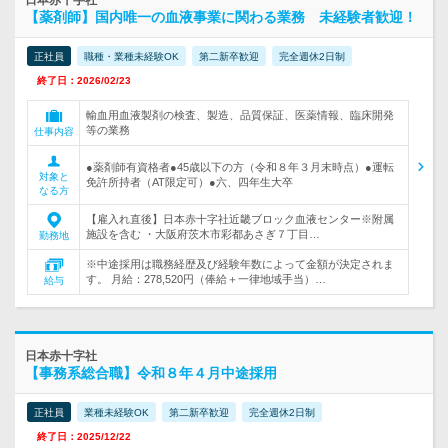
日本赤十字社
【薬剤師】国内唯一の血液事業に関わる業務 未経験者歓迎！
正社員
職種・業種未経験OK
第二新卒歓迎
完全週休2日制
終了日：2026/02/23
輸血用血液製剤の検査、製造、品質保証、医薬情報、臨床開発
等の業務
仕事内容
●薬剤師有資格者●45歳以下の方（令和８年３月末時点）●運転
対象と
免許所持者（AT限定可）●六、四年生大卒
なる方
【雇入れ直後】日本赤十字社近畿ブロック血液センター※附属
施設を含む ・大阪府茨木市彩都あさぎ７丁目…
勤務地
※中途採用は職務経歴及び経験年数によって金額が決定されま
す。 月給：278,520円（俸給＋一律地域手当）…
給与
日本赤十字社
【事務系総合職】令和８年４月中途採用
正社員
業種未経験OK
第二新卒歓迎
完全週休2日制
終了日：2025/12/22