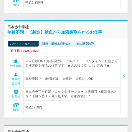
時給1,250円
給与
日本赤十字社
年齢不問！【製造】献血から血液製剤を作るお仕事
パート・アルバイト
職種・業種未経験OK
第二新卒歓迎
終了日：2026/02/23
≪未経験OK！資格不問≫ アルバイト フルタイム 献血から
血液製剤を作るお仕事です ★人の役に立ちたい方必見★
仕事内容
高校卒以上、未経験OK、未経験、資格なしOK
対象と
なる方
日本赤十字社近畿ブロック血液センター 大阪府茨木市彩都あさ
ぎ７丁目５番１７号（最寄駅：彩都西駅） ＊…
勤務地
時給1250円
給与