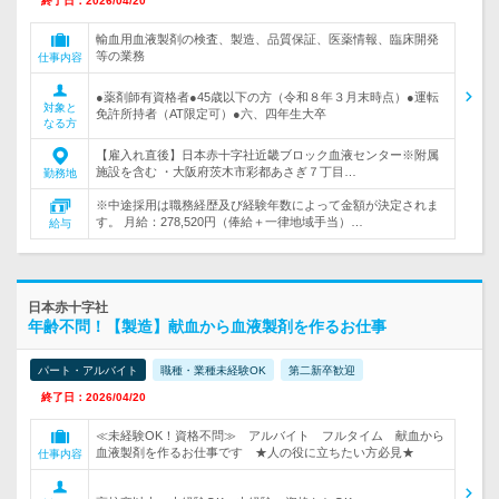
終了日：2026/04/20
輸血用血液製剤の検査、製造、品質保証、医薬情報、臨床開発
等の業務
仕事内容
●薬剤師有資格者●45歳以下の方（令和８年３月末時点）●運転
対象と
免許所持者（AT限定可）●六、四年生大卒
なる方
【雇入れ直後】日本赤十字社近畿ブロック血液センター※附属
施設を含む ・大阪府茨木市彩都あさぎ７丁目…
勤務地
※中途採用は職務経歴及び経験年数によって金額が決定されま
す。 月給：278,520円（俸給＋一律地域手当）…
給与
日本赤十字社
年齢不問！【製造】献血から血液製剤を作るお仕事
パート・アルバイト
職種・業種未経験OK
第二新卒歓迎
終了日：2026/04/20
≪未経験OK！資格不問≫ アルバイト フルタイム 献血から
血液製剤を作るお仕事です ★人の役に立ちたい方必見★
仕事内容