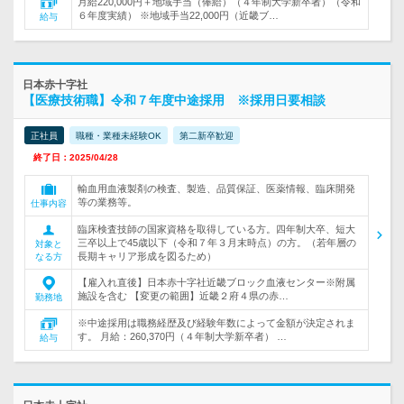
月給220,000円＋地域手当（俸給）（４年制大学新卒者）（令和
６年度実績） ※地域手当22,000円（近畿ブ…
給与
日本赤十字社
【医療技術職】令和７年度中途採用 ※採用日要相談
正社員
職種・業種未経験OK
第二新卒歓迎
終了日：2025/04/28
輸血用血液製剤の検査、製造、品質保証、医薬情報、臨床開発
等の業務等。
仕事内容
臨床検査技師の国家資格を取得している方。四年制大卒、短大
三卒以上で45歳以下（令和７年３月末時点）の方。（若年層の
対象と
長期キャリア形成を図るため）
なる方
【雇入れ直後】日本赤十字社近畿ブロック血液センター※附属
施設を含む 【変更の範囲】近畿２府４県の赤…
勤務地
※中途採用は職務経歴及び経験年数によって金額が決定されま
す。 月給：260,370円（４年制大学新卒者） …
給与