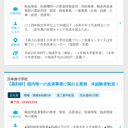
献血推進、医療機関への医薬情報提供・供給業務、輸血用血液
製剤の需給管理・製造・検査業務、一般事務（企画・総務・人
仕事内容
事・経理・用度等）
(１) 四年制大学卒以上で34歳以下（令和８年３月末時点）の
対象と
方。（若年層の長期キャリア形成を図るため）
なる方
【雇入れ直後】日本赤十字社近畿ブロック血液センター又は近
畿ブロック内各血液センター （滋賀県・京都…
勤務地
月給220,000円＋地域手当（俸給）（４年制大学新卒者）（令和
６年度実績） ※地域手当22,000円（近畿ブ…
給与
日本赤十字社
【薬剤師】国内唯一の血液事業に関わる業務 未経験者歓迎！
正社員
職種・業種未経験OK
第二新卒歓迎
完全週休2日制
終了日：2025/12/22
輸血用血液製剤の検査、製造、品質保証、医薬情報、臨床開発
等の業務
仕事内容
●薬剤師有資格者●45歳以下の方（令和８年３月末時点）●運転