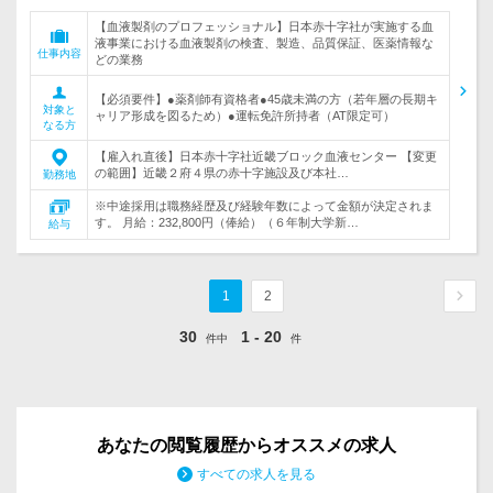
【血液製剤のプロフェッショナル】日本赤十字社が実施する血
液事業における血液製剤の検査、製造、品質保証、医薬情報な
仕事内容
どの業務
【必須要件】●薬剤師有資格者●45歳未満の方（若年層の長期キ
対象と
ャリア形成を図るため）●運転免許所持者（AT限定可）
なる方
【雇入れ直後】日本赤十字社近畿ブロック血液センター 【変更
の範囲】近畿２府４県の赤十字施設及び本社…
勤務地
※中途採用は職務経歴及び経験年数によって金額が決定されま
す。 月給：232,800円（俸給）（６年制大学新…
給与
1
2
30
1 - 20
件中
件
あなたの閲覧履歴からオススメの求人
すべての求人を見る