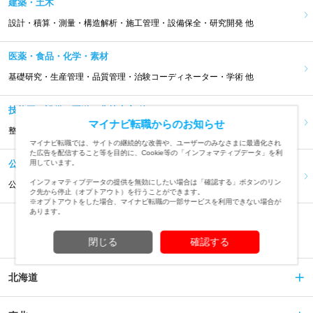
建築・土木
設計・積算・測量・構造解析・施工管理・設備保全・研究開発 他
医薬・食品・化学・素材
基礎研究・生産管理・品質管理・治験コーディネーター・学術 他
技能工・設備・配送・農林水産 他
マイナビ転職からのお知らせ
整備・製造・工事・設備管理・警備・ドライバー・農林水産 他
マイナビ転職では、サイトの継続的な改善や、ユーザーのみなさまに最適化され
た広告を配信すること等を目的に、Cookie等の「インフォマティブデータ」を利
公共サービス
用しています。
インフォマティブデータの提供を無効にしたい場合は「確認する」ボタンのリン
公務員・警察官・消防士・自衛隊・団体職員・学校法人職員 他
ク先から停止（オプトアウト）を行うことができます。
※オプトアウトをした場合、マイナビ転職の一部サービスを利用できない場合が
あります。
エリア・都道府県から求人を探す
閉じる
確認する
北海道