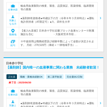
輸血用血液製剤の検査、製造、品質保証、医薬情報、臨床開発
等の業務
仕事内容
●薬剤師有資格者●45歳以下の方（令和８年３月末時点）●運転
対象と
免許所持者（AT限定可）●六、四年生大卒
なる方
【雇入れ直後】日本赤十字社近畿ブロック血液センター※附属
施設を含む ・大阪府茨木市彩…
勤務地
※中途採用は職務経歴及び経験年数によって金額が決定されま
す。 月給：278,520円（俸給＋一律地域手当）…
給与
日本赤十字社
【薬剤師】国内唯一の血液事業に関わる業務 未経験者歓迎！
正社員
職種・業種未経験OK
第二新卒歓迎
完全週休2日制
終了日：2025/06/30
輸血用血液製剤の検査、製造、品質保証、医薬情報、臨床開発
等の業務
仕事内容
●薬剤師有資格者●45歳以下の方（令和８年３月末時点）●運転
対象と
免許所持者（AT限定可）●六、四年生大卒