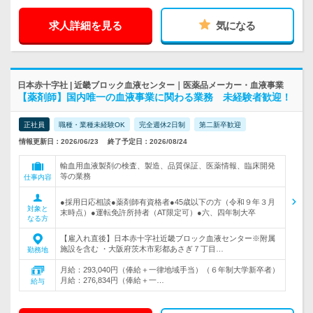
求人詳細を見る
気になる
日本赤十字社 | 近畿ブロック血液センター｜医薬品メーカー・血液事業
【薬剤師】国内唯一の血液事業に関わる業務 未経験者歓迎！
正社員
職種・業種未経験OK
完全週休2日制
第二新卒歓迎
情報更新日：2026/06/23
終了予定日：2026/08/24
輸血用血液製剤の検査、製造、品質保証、医薬情報、臨床開発
等の業務
仕事内容
●採用日応相談●薬剤師有資格者●45歳以下の方（令和９年３月
対象と
末時点）●運転免許所持者（AT限定可）●六、四年制大卒
なる方
【雇入れ直後】日本赤十字社近畿ブロック血液センター※附属
施設を含む ・大阪府茨木市彩都あさぎ７丁目…
勤務地
月給：293,040円（俸給＋一律地域手当）（６年制大学新卒者）
月給：276,834円（俸給＋一…
給与