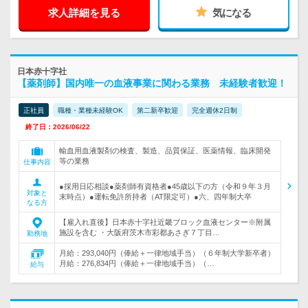
求人詳細を見る
気になる
日本赤十字社
【薬剤師】国内唯一の血液事業に関わる業務 未経験者歓迎！
正社員
職種・業種未経験OK
第二新卒歓迎
完全週休2日制
終了日：2026/06/22
輸血用血液製剤の検査、製造、品質保証、医薬情報、臨床開発
等の業務
仕事内容
●採用日応相談●薬剤師有資格者●45歳以下の方（令和９年３月
対象と
末時点）●運転免許所持者（AT限定可）●六、四年制大卒
なる方
【雇入れ直後】日本赤十字社近畿ブロック血液センター※附属
施設を含む ・大阪府茨木市彩都あさぎ７丁目…
勤務地
月給：293,040円（俸給＋一律地域手当）（６年制大学新卒者）
月給：276,834円（俸給＋一律地域手当）（…
給与