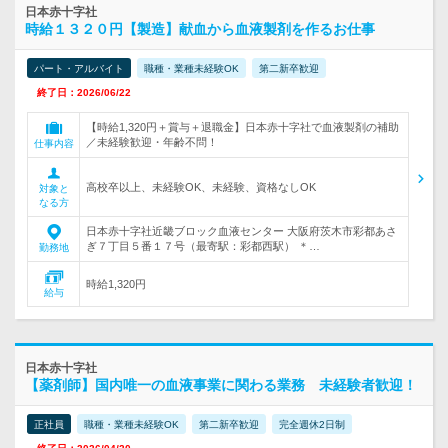
日本赤十字社
時給１３２０円【製造】献血から血液製剤を作るお仕事
パート・アルバイト
職種・業種未経験OK
第二新卒歓迎
終了日：2026/06/22
【時給1,320円＋賞与＋退職金】日本赤十字社で血液製剤の補助
／未経験歓迎・年齢不問！
仕事内容
高校卒以上、未経験OK、未経験、資格なしOK
対象と
なる方
日本赤十字社近畿ブロック血液センター 大阪府茨木市彩都あさ
ぎ７丁目５番１７号（最寄駅：彩都西駅） ＊…
勤務地
時給1,320円
給与
日本赤十字社
【薬剤師】国内唯一の血液事業に関わる業務 未経験者歓迎！
正社員
職種・業種未経験OK
第二新卒歓迎
完全週休2日制