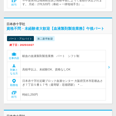
※中途採用は職務経歴及び経験年数によって金額が決定されま
す。 月給：278,520円（俸給＋一律地域手当）…
給与
日本赤十字社
資格不問・未経験者大歓迎【血液製剤製造業務】午後パート
パート・アルバイト
第二新卒歓迎
終了日：2025/10/27
献血の血液製剤製造業務 パート シフト制
仕事内容
高校卒以上、未経験OK、資格なしOK
対象と
なる方
日本赤十字社近畿ブロック血液センター 大阪府茨木市彩都あさ
ぎ７丁目５番１７号（最寄駅：彩都西駅） ＊…
勤務地
時給1,250円
給与