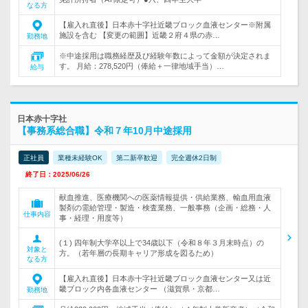
なる方
【雇入れ直後】日本赤十字社近畿ブロック血液センター※附属
施設を含む 【変更の範囲】近畿２府４県の赤…
勤務地
※中途採用は職務経歴及び経験年数によって金額が決定されま
す。 月給：278,520円（俸給＋一律地域手当）…
給与
日本赤十字社
【事務系総合職】令和７年10月中途採用
正社員
業種未経験OK
第二新卒歓迎
完全週休2日制
終了日：2025/06/26
献血推進、医療機関への医薬情報提供・供給業務、輸血用血液
製剤の需給管理・製造・検査業務、一般事務（企画・総務・人
仕事内容
事・経理・用度等）
(１) 四年制大学卒以上で34歳以下（令和８年３月末時点）の
対象と
方。（若年層の長期キャリア形成を図るため）
なる方
【雇入れ直後】日本赤十字社近畿ブロック血液センター又は近
畿ブロック内各血液センター （滋賀県・京都…
勤務地