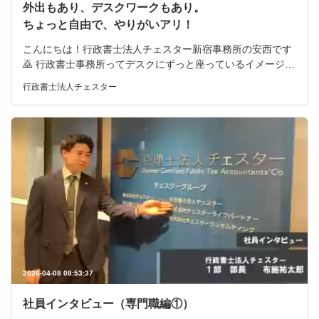
と感じました。 面接でも職場の雰囲気が温かく、子育ての中
外出もあり、デスクワークもあり。
の働き方に理解がある と感じここなら安心して働けると思い
ちょっと自由で、やりがいアリ！
入社を決めました。 最後に転職を考えている方へメッセージ
こんにちは！行政書士法人チェスター新宿事務所の安西です
働く環境が変わるだけで、生活は大きく変わります。 私自
🙇 行政書士事務所ってデスクにずっと座っているイメージが
身、転職に踏み出すまで悩みましたが、今では心から良かっ
あるかもしれませんが、 実は結構外出もあって、アクティブ
たと思っています。 家庭との両立を不安に抱えている方に
行政書士法人チェスター
な仕事なんです✨ そんな「ちょっと自由で、でもきっちり仕
も、ぜひ一歩踏み出してほしいです。 ～同期社員 中途入
事はこなす」1日をご紹介します📅🌈 🕘 9:00 出社 ＆ メー
社 Bさん(2025年8月入社～ 前職→税理士法人事務所 資格を
ルチェック・スケジュール確認 まずはメールと、その日の予
活かすための転職!!! 前職では2年間、税理士法人事務所で働
定をチェック✅ やるべきタスクの整理をして、1日の流れを
いていました。 多くの経験ができましたが、業務の幅に限界
頭に入れておきます。 この時間で「今日は外出がある」とか
を感じていました。 転職を考え始めたきっかけは何だった
「ガッツリ書類作成に集中できそう」など、 スケジュールを
のでしょうか??? 「大手で自分の力を試したい」 その一言か
ざっくり整理して、頭の中もすっきり整えていきます✨ 🚶‍♂️
ら私の転職は始まりました💡 前職では2年間働きましたが、
9:30 外出（金融機関へ） この日は10：00から金融機関に
お給料も上がらず、 モチベーションも正直どんどん下がって
来店予定 9:30ごろには提出書類を持って事務所を出発します
いました。 「もっと成長できる環境に行きたい」そんな想い
👜💨 ＼ちなみに…／ 💡朝イチで金融機関に直行する日もあ
で見つけたのが、今の事務所です。 当社を選んだ決め手は?!
ります！ そんな日は自宅から直接現地へ向かってOK🏠➡️🏦
入社初月から先輩がしっかりサポ－トしてくれながらも、
終わり次第、そのまま事務所に出社で大丈夫です！ 🧑‍💻 11:
「これはBさんに任せてみよう!」と背中を押してくれる文化
00 帰社 → 外出の内容を事務処理📂 外出から戻ったら、や
に驚きました。 もちろん不安もありましたが、フォロー体制
2026-04-08 08:53:37
ったことをすぐにデータ化＆整理！ • 経費精算💸 • 手続きの
が丁寧で、わからないことはすぐに聞ける雰囲気。 ゛育て
進捗入力📊 • スケジュールへの反映📆 などなど、外出中に発
社員インタビュー（専門職編①）
る゛ことに本気の事務所なんだと感じています。 前職との違
生した情報をきちんと整理しておきます✅ 地味だけど大事な
いは「成長が評価にしっかり反映される」こと✨ 成果だけで