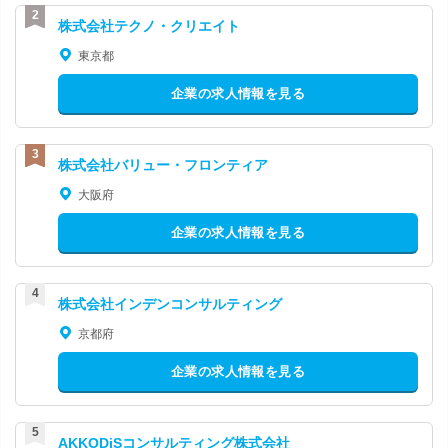
根を越えて、協力できる環境も他ではあまりないのでは？ Q.
わりに：ルーティンだけじゃない、動きのある1日 行政書士
株式会社テクノ・クリエイト
仕事で苦労したことはありましたか？ 最初の頃は、お客様と
の仕事は書類作成📄だけじゃなく、クライアントとのやりと
のやり取りで「専門的な内容を、分かりやすく伝える」こと
り🤝、 官公庁や金融機関への訪問🏦など、意外と動きが多い
東京都
に苦戦しました。 特に、専門用語を使わずに説明するのは難
です🌟 自分で予定を組み立てる部分もあるので、 慣れてく
しくて。 でも、先輩が「説明するときは“家族に話すつもり
企業の求人情報を見る
ると「今日はここでひと段落して、明日は外出に集中しよ
で”伝えてみるといいよ」とアドバイスをくれて、それからは
う」といった感じに、 自分なりのスタイルが作れるようにな
意識が変わりました。 今では「説明が分かりやすい」と言っ
っていきます🗓️🌟 未経験の方も、新卒の方も、中途の方も、
ていただけることも増えて、自分の成長を実感しています。
「こんな働き方、ちょっといいかも💡」と思ってもらえたら
株式会社バリュー・フロンティア
Q．最後に入社を検討している方へのメッセージをお願いし
嬉しいです！ 余談ですが… 先日、歓迎ランチ会でうなぎの
ます！ ―チェスターは「人を育てる会社」だと思います。
大阪府
ひつまぶしをいただきました！😋✨ 香ばしく焼き上げられた
専門知識がなくても、丁寧に学べる環境とフォロー体制があ
うなぎがたっぷりのっていて、 薬味や出汁をかけて味変を楽
企業の求人情報を見る
りますし、何より人間関係が温かいです。私も最初は不安で
しめるのが最高でした🤩 （↓写真はこちら📷↓）
したが、気づけばあっという間です。 “人の役に立つ仕事が
したい”、“専門性を身につけたい”と思う方には、すごく向い
ている環境だと思います。 皆様の入社を心よりお待ちしてお
株式会社インデンコンサルティング
ります。 ～布施さん、ありがとうございました！～
京都府
企業の求人情報を見る
AKKODiSコンサルティング株式会社