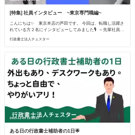
[特集] 社員インタビュー ~東京専門職編~
こんにちは✨ 東京本店の芦田です。 今回は、転職し活躍さ
れている方２名にインタビューしてみました🎙️ ～先輩社員
中途入社 Aさん(2023年1月入社)～ 前職→司法書士事務所
行政書士法人チェスター
家族との時間を取り戻すための転職!!! 前職では司法書士事務
所で働いており、経験としてはとても勉強になりました。 た
だ、土曜日は当番制で出勤があり、さらに日曜日も今後当番
制になる予定でした。 子育て中だった私にとって、この働き
方を続けるのは難しいと感じるようになりました。 転職を考
え始めたきっかけは何だったのでしょうか??? 一番大きかっ
たのは「子供との時間を確保したい」という思いです。 土曜
日に出勤すると、子供の習い事の送り迎えもできず、週末な
のに家族と過ごす 時間がほとんど取れない。まして日曜日ま
での当番制になると、その負担はさらに 大きくなってしまう
と感じていました。 「子供が小さい今の時間は取り戻せな
い」 そう思い本格的に転職を考え始めました。 当社を選ん
だ決め手は?! 土日がしっかりと休める勤務体系で、 「家族と
2025-12-09 13:49:37
の時間を大切にできる👌」点が大きかったです。 司法書士事
務所での経験を活かしつつ新しい環境でスキルアップできる
ある日の行政書士補助者の1日🌟