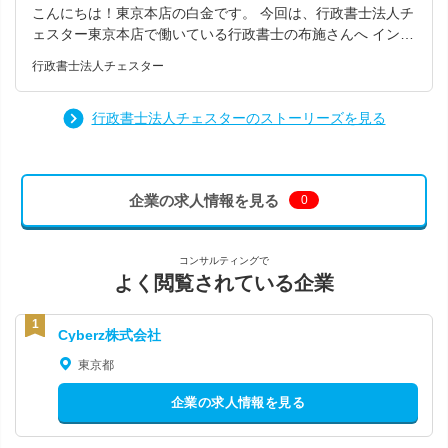
こんにちは！東京本店の白金です。 今回は、行政書士法人チ
作業です！ 📬 11:20頃 郵送物の開封＆チェック 事務所に
なく、 改善提案をした 業務効率化にチャレンジした 新しい
ェスター東京本店で働いている行政書士の布施さんへ インタ
届いた郵便物を確認✉️ お客さまからの重要書類や、役所・金
知識をキャッチアップした そんな小さな努力まで見てもら
ビューを行いました！ Q.チェスターに入社を決めた理由はな
融機関からの通知などが届いているので、丁寧に中身を確認
えるのが嬉しいポイント。 「頑張るほど正当に評価される」
行政書士法人チェスター
んでしょうか。 ― 私がこの業界を目指したきっかけは、父
していきます🧐 🍽️ 11:40〜12:40 ランチタイム in 新宿🍜🍛
これが私のモチベーションを大きく支えています。 最後に転
の相続でした。 当時、家族内の意見が食い違い、身内なのに
🥗 ランチは12時より少し早めにスタート😋✨ 新宿事務所は
職を考えている方へメッセ－ジ🏵️🌻 転職は不安ですよね。で
ギスギスしてしまって…。 「どうしてこんなことで家族がバ
行政書士法人チェスターのストーリーズを見る
都庁の近くにあるので、ランチスポットも選び放題🎯 ピーク
も「職場を変えるだけで、働く楽しさがこんなに変わるん
ラバラになってしまうんだろう」と感じたことを、今でもよ
時間をずらしているので、並ばずにスッと入れるのも嬉しい
だ」 と私は実感しています。もし今の環境に少しでもモヤッ
く覚えています。 その経験から、「同じ思いをする人を少し
ポイントです♪ ちなみに、 • 外出先でお昼タイムと重なった
としているなら、 一歩踏み出してみる価値は絶対あります。
でも減らしたい」と思い、行政書士を志しました。 そんな中
ら、そのまま外でランチしてOK！🍔 • 帰りにテイクアウトを
この事務所は、あなたの可能性を広げてくれる場所だと思い
企業の求人情報を見る
0
で、前職で相続業務を経験し、しばらく経ったころ出会った
買ってきて、事務所でゆっくり食べてもOK！🍙 自由度の高
ます。😊✨
のがチェスターでした。 “相続を通して家族の絆を守る仕
いランチスタイルで、気分転換にもなりますよ◎ 📂 12:4
事”がしたい—— その想いが形にできる場所だと思い、入社
0〜 午後の業務スタート！ 午後は、午前中に届いた郵送物
コンサルティングで
を決めました。 他の事務所だと、商品ラインナップの中に
の事務処理や、進捗の確認を進めていきます✅ • 書類の記入
よく閲覧されている企業
「相続」があるイメージですが、 チェスターは「相続」に専
（金融機関に提出するものなど）📝 • 受領した書類のPDF化
門特化しているところが魅力的です。 Q.入社前と後のギャッ
＆保存🖨️ • 顧客・金融機関対応（電話やメール）📞📧 • チー
プはありましたか？ ―前職の事務所では堅苦しい雰囲気が拭
ムメンバーとの情報共有🤝 などなど…集中して作業をこなし
Cyberz株式会社
えず、コミュニケーションを取りづらい環境で、思うように
ていく時間帯です🔥 🏦 午後〜 再び外出！そのまま直帰も
東京都
自分の考えを伝えることができませんでした。 入ってみて、
アリ◎ 午後にも外出予定が入っている日もあります🚃 書類
社内が意外とフランクな雰囲気だったことに驚きました。士
を提出しに役所や金融機関へ🏛️ ✅ 訪問時間によっては、そ
企業の求人情報を見る
業事務所はどこも堅いイメージと思っていたので、ランチに
のまま直帰OK ！ 「やるべきことをきっちり終わらせて、効
誘っていただいた時はちょっと驚きました。 年齢や性別の垣
率よく動ける」そんな柔軟なスタイルが魅力です😊✨ 🎯 お