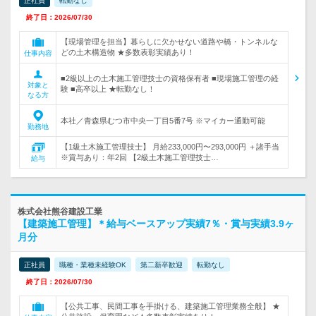
正社員
転勤なし
終了日：2026/07/30
【現場管理を担当】暮らしに欠かせない道路や橋・トンネルな
どの土木構造物 ★多数表彰実績あり！
仕事内容
■2級以上の土木施工管理技士の資格保有者 ■現場施工管理の経
対象と
験 ■高卒以上 ★転勤なし！
なる方
本社／青森県むつ市中央一丁目5番7号 ※マイカー通勤可能
勤務地
【1級土木施工管理技士】 月給233,000円〜293,000円 ＋諸手当
※賞与あり：年2回 【2級土木施工管理技士…
給与
株式会社熊谷建設工業
【建築施工管理】＊給与ベースアップ実績7％・賞与実績3.9ヶ
月分
正社員
職種・業種未経験OK
第二新卒歓迎
転勤なし
終了日：2026/07/30
【公共工事、民間工事を手掛ける、建築施工管理業務全般】 ★