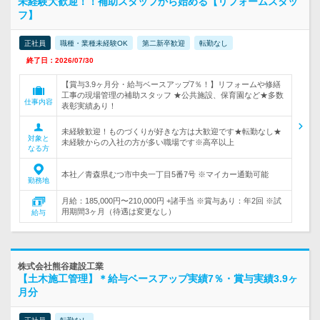
未経験大歓迎！！補助スタッフから始める【リフォームスタッ
フ】
正社員
職種・業種未経験OK
第二新卒歓迎
転勤なし
終了日：2026/07/30
【賞与3.9ヶ月分・給与ベースアップ7％！】リフォームや修繕
工事の現場管理の補助スタッフ ★公共施設、保育園など★多数
仕事内容
表彰実績あり！
未経験歓迎！ものづくりが好きな方は大歓迎です★転勤なし★
対象と
未経験からの入社の方が多い職場です※高卒以上
なる方
本社／青森県むつ市中央一丁目5番7号 ※マイカー通勤可能
勤務地
月給：185,000円〜210,000円 +諸手当 ※賞与あり：年2回 ※試
用期間3ヶ月（待遇は変更なし）
給与
株式会社熊谷建設工業
【土木施工管理】＊給与ベースアップ実績7％・賞与実績3.9ヶ
月分