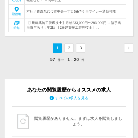
なる方
本社／青森県むつ市中央一丁目5番7号 ※マイカー通勤可能
勤務地
【1級建築施工管理技士】月給233,000円〜293,000円 ＋諸手当
※賞与あり：年2回 【2級建築施工管理技士】…
給与
1
2
3
57
1 - 20
件中
件
あなたの閲覧履歴からオススメの求人
すべての求人を見る
閲覧履歴がありません。まずは求人を閲覧しまし
ょう。