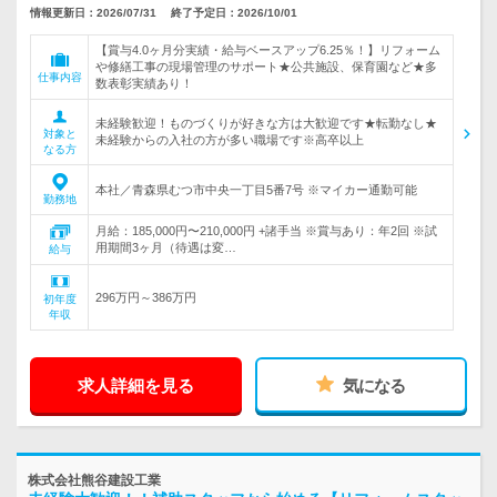
情報更新日：2026/07/31
終了予定日：2026/10/01
【賞与4.0ヶ月分実績・給与ベースアップ6.25％！】リフォーム
や修繕工事の現場管理のサポート★公共施設、保育園など★多
仕事内容
数表彰実績あり！
未経験歓迎！ものづくりが好きな方は大歓迎です★転勤なし★
対象と
未経験からの入社の方が多い職場です※高卒以上
なる方
本社／青森県むつ市中央一丁目5番7号 ※マイカー通勤可能
勤務地
月給：185,000円〜210,000円 +諸手当 ※賞与あり：年2回 ※試
用期間3ヶ月（待遇は変…
給与
296万円～386万円
初年度
年収
求人詳細を見る
気になる
株式会社熊谷建設工業