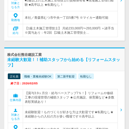
■2級以上の土木施工管理技士の資格保有者 ■現場施工管理の経
対象と
験 ■高卒以上 ★転勤なし！
なる方
本社／青森県むつ市中央一丁目5番7号 ※マイカー通勤可能
勤務地
【1級土木施工管理技士】 月給233,000円〜293,000円 ＋諸手当
※賞与あり：年2回 【2級土木施工管理技士…
給与
株式会社熊谷建設工業
未経験大歓迎！！補助スタッフから始める【リフォームスタッ
フ】
正社員
職種・業種未経験OK
第二新卒歓迎
転勤なし
終了日：2026/02/05
【賞与3.9ヶ月分・給与ベースアップ7％！】リフォームや修繕
工事の現場管理の補助スタッフ ★公共施設、保育園など★多数
仕事内容
表彰実績あり！
未経験歓迎！ものづくりが好きな方は大歓迎です★転勤なし★
対象と
未経験からの入社の方が多い職場です※高卒以上
なる方