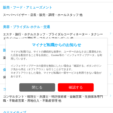
販売・フード・アミューズメント
スーパーバイザー・店長・販売・調理・ホールスタッフ 他
美容・ブライダル ホテル・交通
エステ・旅行・ホテルスタッフ・ブライダルコーディネーター・タクシー
ドライバー・バス運転手・フライトアテンダント 他
マイナビ転職からのお知らせ
医療・福祉
マイナビ転職では、サイトの継続的な改善や、ユーザーのみなさまに最適化され
た広告を配信すること等を目的に、Cookie等の「インフォマティブデータ」を利
薬剤師・登録販売者・看護師・医療事務・介護職・栄養士 他
用しています。
インフォマティブデータの提供を無効にしたい場合は「確認する」ボタンのリン
保育・教育・通訳
ク先から停止（オプトアウト）を行うことができます。
※オプトアウトをした場合、マイナビ転職の一部サービスを利用できない場合が
あります。
保育士・スクール運営・教師・講師・インストラクター・通訳 他
閉じる
確認する
コンサルタント・金融・不動産専門職
コンサルタント・税理士・弁護士・特許技術者・金融営業・生損保系専門
職・不動産営業・用地仕入・不動産管理 他
クリエイティブ