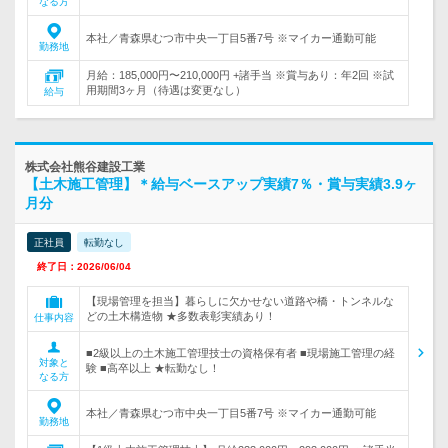
なる方
本社／青森県むつ市中央一丁目5番7号 ※マイカー通勤可能
勤務地
月給：185,000円〜210,000円 +諸手当 ※賞与あり：年2回 ※試
用期間3ヶ月（待遇は変更なし）
給与
株式会社熊谷建設工業
【土木施工管理】＊給与ベースアップ実績7％・賞与実績3.9ヶ
月分
正社員
転勤なし
終了日：2026/06/04
【現場管理を担当】暮らしに欠かせない道路や橋・トンネルな
どの土木構造物 ★多数表彰実績あり！
仕事内容
■2級以上の土木施工管理技士の資格保有者 ■現場施工管理の経
対象と
験 ■高卒以上 ★転勤なし！
なる方
本社／青森県むつ市中央一丁目5番7号 ※マイカー通勤可能
勤務地