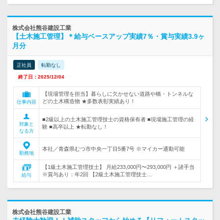
株式会社熊谷建設工業
【土木施工管理】＊給与ベースアップ実績7％・賞与実績3.9ヶ
月分
正社員
転勤なし
終了日：2025/12/04
【現場管理を担当】暮らしに欠かせない道路や橋・トンネルな
どの土木構造物 ★多数表彰実績あり！
仕事内容
■2級以上の土木施工管理技士の資格保有者 ■現場施工管理の経
対象と
験 ■高卒以上 ★転勤なし！
なる方
本社／青森県むつ市中央一丁目5番7号 ※マイカー通勤可能
勤務地
【1級土木施工管理技士】 月給233,000円〜293,000円 ＋諸手当
※賞与あり：年2回 【2級土木施工管理技士…
給与
株式会社熊谷建設工業