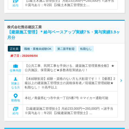
【1級土木施工管理技士】 月給233,000円〜293,000円 ＋諸手当
※賞与あり：年2回 【2級土木施工管理技士…
給与
株式会社熊谷建設工業
【建築施工管理】＊給与ベースアップ実績7％・賞与実績3.9ヶ
月分
正社員
職種・業種未経験OK
第二新卒歓迎
転勤なし
終了日：2026/06/04
【公共工事、民間工事を手掛ける、建築施工管理業務全般】 ★
公共施設、保育園など★多数表彰実績あり！
仕事内容
【未経験歓迎】経験・資格のない方も大歓迎です！！【優遇】2
級以上の建築施工管理技士の資格保有者／現場施工管理経験★
対象と
転勤なし！ ※高卒以上
なる方
本社／青森県むつ市中央一丁目5番7号 ※マイカー通勤可能
勤務地
【1級建築施工管理技士】月給233,000円〜293,000円 ＋諸手当
※賞与あり：年2回 【2級建築施工管理技士】…
給与