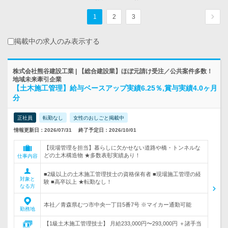
1
2
3
掲載中の求人のみ表示する
株式会社熊谷建設工業 | 【総合建設業】ほぼ元請け受注／公共案件多数！
地域未来牽引企業
【土木施工管理】給与ベースアップ実績6.25％,賞与実績4.0ヶ月
分
正社員
転勤なし
女性のおしごと掲載中
情報更新日：2026/07/31
終了予定日：2026/10/01
【現場管理を担当】暮らしに欠かせない道路や橋・トンネルな
どの土木構造物 ★多数表彰実績あり！
仕事内容
■2級以上の土木施工管理技士の資格保有者 ■現場施工管理の経
対象と
験 ■高卒以上 ★転勤なし！
なる方
本社／青森県むつ市中央一丁目5番7号 ※マイカー通勤可能
勤務地
【1級土木施工管理技士】 月給233,000円〜293,000円 ＋諸手当