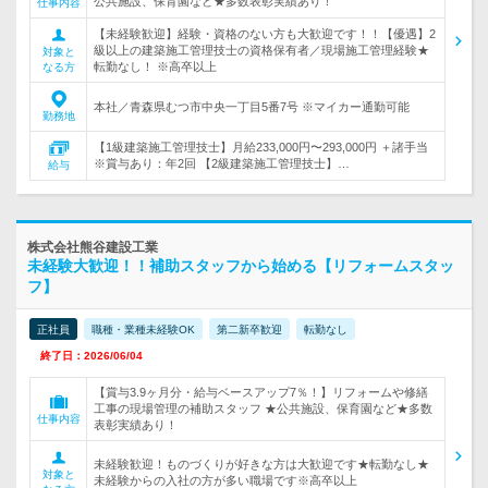
公共施設、保育園など★多数表彰実績あり！
仕事内容
【未経験歓迎】経験・資格のない方も大歓迎です！！【優遇】2
級以上の建築施工管理技士の資格保有者／現場施工管理経験★
対象と
転勤なし！ ※高卒以上
なる方
本社／青森県むつ市中央一丁目5番7号 ※マイカー通勤可能
勤務地
【1級建築施工管理技士】月給233,000円〜293,000円 ＋諸手当
※賞与あり：年2回 【2級建築施工管理技士】…
給与
株式会社熊谷建設工業
未経験大歓迎！！補助スタッフから始める【リフォームスタッ
フ】
正社員
職種・業種未経験OK
第二新卒歓迎
転勤なし
終了日：2026/06/04
【賞与3.9ヶ月分・給与ベースアップ7％！】リフォームや修繕
工事の現場管理の補助スタッフ ★公共施設、保育園など★多数
仕事内容
表彰実績あり！
未経験歓迎！ものづくりが好きな方は大歓迎です★転勤なし★
対象と
未経験からの入社の方が多い職場です※高卒以上