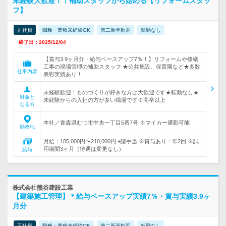
未経験大歓迎！！補助スタッフから始める【リフォームスタッ
フ】
正社員
職種・業種未経験OK
第二新卒歓迎
転勤なし
終了日：2025/12/04
【賞与3.9ヶ月分・給与ベースアップ7％！】リフォームや修繕
工事の現場管理の補助スタッフ ★公共施設、保育園など★多数
仕事内容
表彰実績あり！
未経験歓迎！ものづくりが好きな方は大歓迎です★転勤なし★
対象と
未経験からの入社の方が多い職場です※高卒以上
なる方
本社／青森県むつ市中央一丁目5番7号 ※マイカー通勤可能
勤務地
月給：185,000円〜210,000円 +諸手当 ※賞与あり：年2回 ※試
用期間3ヶ月（待遇は変更なし）
給与
株式会社熊谷建設工業
【建築施工管理】＊給与ベースアップ実績7％・賞与実績3.9ヶ
月分
正社員
職種・業種未経験OK
第二新卒歓迎
転勤なし