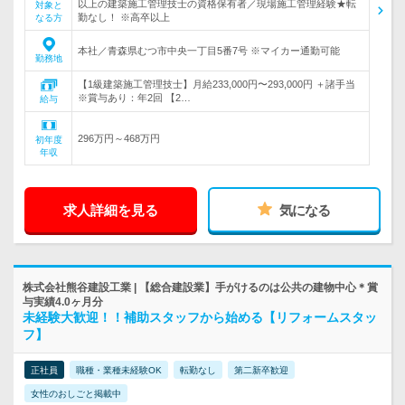
以上の建築施工管理技士の資格保有者／現場施工管理経験★転
対象と
勤なし！ ※高卒以上
なる方
本社／青森県むつ市中央一丁目5番7号 ※マイカー通勤可能
勤務地
【1級建築施工管理技士】月給233,000円〜293,000円 ＋諸手当
※賞与あり：年2回 【2…
給与
296万円～468万円
初年度
年収
求人詳細を見る
気になる
株式会社熊谷建設工業 | 【総合建設業】手がけるのは公共の建物中心＊賞
与実績4.0ヶ月分
未経験大歓迎！！補助スタッフから始める【リフォームスタッ
フ】
正社員
職種・業種未経験OK
転勤なし
第二新卒歓迎
女性のおしごと掲載中