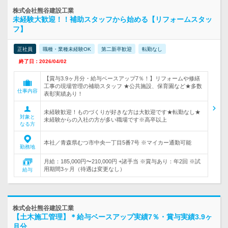
株式会社熊谷建設工業
未経験大歓迎！！補助スタッフから始める【リフォームスタッ
フ】
正社員
職種・業種未経験OK
第二新卒歓迎
転勤なし
終了日：2026/04/02
【賞与3.9ヶ月分・給与ベースアップ7％！】リフォームや修繕
工事の現場管理の補助スタッフ ★公共施設、保育園など★多数
仕事内容
表彰実績あり！
未経験歓迎！ものづくりが好きな方は大歓迎です★転勤なし★
対象と
未経験からの入社の方が多い職場です※高卒以上
なる方
本社／青森県むつ市中央一丁目5番7号 ※マイカー通勤可能
勤務地
月給：185,000円〜210,000円 +諸手当 ※賞与あり：年2回 ※試
用期間3ヶ月（待遇は変更なし）
給与
株式会社熊谷建設工業
【土木施工管理】＊給与ベースアップ実績7％・賞与実績3.9ヶ
月分