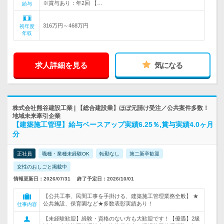
※賞与あり：年2回 【…
給与
316万円～468万円
初年度
年収
求人詳細を見る
気になる
株式会社熊谷建設工業 | 【総合建設業】ほぼ元請け受注／公共案件多数！
地域未来牽引企業
【建築施工管理】給与ベースアップ実績6.25％,賞与実績4.0ヶ月
分
正社員
職種・業種未経験OK
転勤なし
第二新卒歓迎
女性のおしごと掲載中
情報更新日：2026/07/31
終了予定日：2026/10/01
【公共工事、民間工事を手掛ける、建築施工管理業務全般】 ★
公共施設、保育園など★多数表彰実績あり！
仕事内容
【未経験歓迎】経験・資格のない方も大歓迎です！【優遇】2級