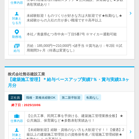
仕事内容
表彰実績あり！
未経験歓迎！ものづくりが好きな方は大歓迎です★転勤なし★
対象と
未経験からの入社の方が多い職場です※高卒以上
なる方
本社／青森県むつ市中央一丁目5番7号 ※マイカー通勤可能
勤務地
月給：185,000円〜210,000円 +諸手当 ※賞与あり：年2回 ※試
用期間3ヶ月（待遇は変更なし）
給与
株式会社熊谷建設工業
【建築施工管理】＊給与ベースアップ実績7％・賞与実績3.9ヶ
月分
正社員
職種・業種未経験OK
第二新卒歓迎
転勤なし
終了日：2025/10/06
【公共工事、民間工事を手掛ける、建築施工管理業務全般】 ★
公共施設、保育園など★多数表彰実績あり！
仕事内容
【未経験歓迎】経験・資格のない方も大歓迎です！！【優遇】2
級以上の建築施工管理技士の資格保有者／現場施工管理経験★
対象と
転勤なし！ ※高卒以上