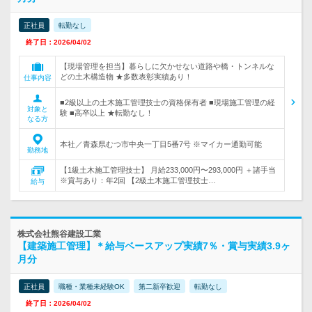
正社員
転勤なし
終了日：2026/04/02
【現場管理を担当】暮らしに欠かせない道路や橋・トンネルな
どの土木構造物 ★多数表彰実績あり！
仕事内容
■2級以上の土木施工管理技士の資格保有者 ■現場施工管理の経
対象と
験 ■高卒以上 ★転勤なし！
なる方
本社／青森県むつ市中央一丁目5番7号 ※マイカー通勤可能
勤務地
【1級土木施工管理技士】 月給233,000円〜293,000円 ＋諸手当
※賞与あり：年2回 【2級土木施工管理技士…
給与
株式会社熊谷建設工業
【建築施工管理】＊給与ベースアップ実績7％・賞与実績3.9ヶ
月分
正社員
職種・業種未経験OK
第二新卒歓迎
転勤なし
終了日：2026/04/02