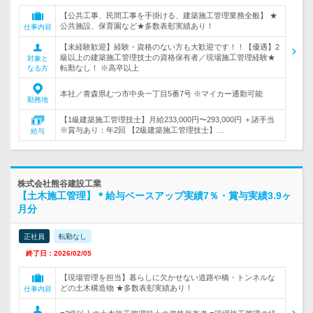
【公共工事、民間工事を手掛ける、建築施工管理業務全般】 ★
公共施設、保育園など★多数表彰実績あり！
仕事内容
【未経験歓迎】経験・資格のない方も大歓迎です！！【優遇】2
級以上の建築施工管理技士の資格保有者／現場施工管理経験★
対象と
転勤なし！ ※高卒以上
なる方
本社／青森県むつ市中央一丁目5番7号 ※マイカー通勤可能
勤務地
【1級建築施工管理技士】月給233,000円〜293,000円 ＋諸手当
※賞与あり：年2回 【2級建築施工管理技士】…
給与
株式会社熊谷建設工業
【土木施工管理】＊給与ベースアップ実績7％・賞与実績3.9ヶ
月分
正社員
転勤なし
終了日：2026/02/05
【現場管理を担当】暮らしに欠かせない道路や橋・トンネルな
どの土木構造物 ★多数表彰実績あり！
仕事内容