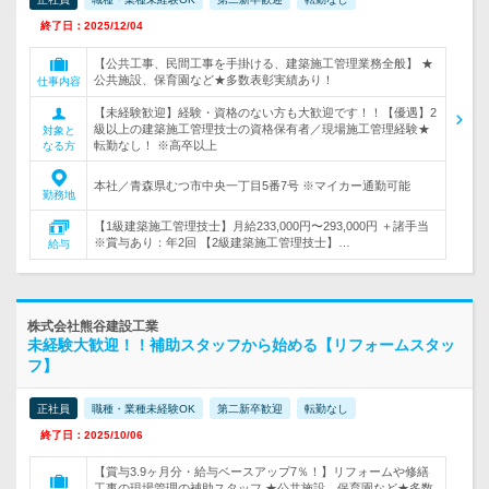
終了日：2025/12/04
【公共工事、民間工事を手掛ける、建築施工管理業務全般】 ★
公共施設、保育園など★多数表彰実績あり！
仕事内容
【未経験歓迎】経験・資格のない方も大歓迎です！！【優遇】2
級以上の建築施工管理技士の資格保有者／現場施工管理経験★
対象と
転勤なし！ ※高卒以上
なる方
本社／青森県むつ市中央一丁目5番7号 ※マイカー通勤可能
勤務地
【1級建築施工管理技士】月給233,000円〜293,000円 ＋諸手当
※賞与あり：年2回 【2級建築施工管理技士】…
給与
株式会社熊谷建設工業
未経験大歓迎！！補助スタッフから始める【リフォームスタッ
フ】
正社員
職種・業種未経験OK
第二新卒歓迎
転勤なし
終了日：2025/10/06
【賞与3.9ヶ月分・給与ベースアップ7％！】リフォームや修繕
工事の現場管理の補助スタッフ ★公共施設、保育園など★多数