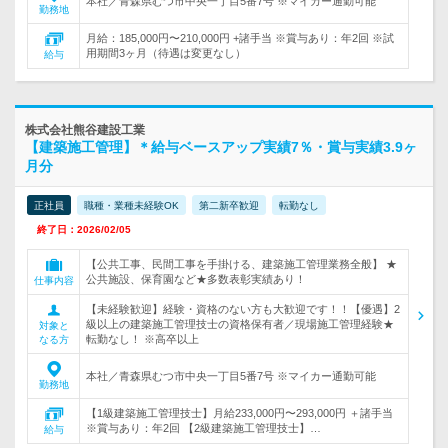
本社／青森県むつ市中央一丁目5番7号 ※マイカー通勤可能
勤務地
月給：185,000円〜210,000円 +諸手当 ※賞与あり：年2回 ※試
用期間3ヶ月（待遇は変更なし）
給与
株式会社熊谷建設工業
【建築施工管理】＊給与ベースアップ実績7％・賞与実績3.9ヶ
月分
正社員
職種・業種未経験OK
第二新卒歓迎
転勤なし
終了日：2026/02/05
【公共工事、民間工事を手掛ける、建築施工管理業務全般】 ★
公共施設、保育園など★多数表彰実績あり！
仕事内容
【未経験歓迎】経験・資格のない方も大歓迎です！！【優遇】2
級以上の建築施工管理技士の資格保有者／現場施工管理経験★
対象と
転勤なし！ ※高卒以上
なる方
本社／青森県むつ市中央一丁目5番7号 ※マイカー通勤可能
勤務地
【1級建築施工管理技士】月給233,000円〜293,000円 ＋諸手当
※賞与あり：年2回 【2級建築施工管理技士】…
給与