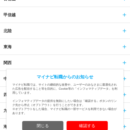
甲信越
北陸
東海
関西
マイナビ転職からのお知らせ
中国
マイナビ転職では、サイトの継続的な改善や、ユーザーのみなさまに最適化され
た広告を配信すること等を目的に、Cookie等の「インフォマティブデータ」を利
用しています。
四国
インフォマティブデータの提供を無効にしたい場合は「確認する」ボタンのリン
ク先から停止（オプトアウト）を行うことができます。
※オプトアウトをした場合、マイナビ転職の一部サービスを利用できない場合が
九州
あります。
閉じる
確認する
海外