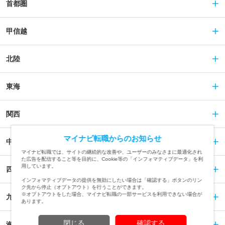
首都圏
甲信越
北陸
東海
関西
マイナビ転職からのお知らせ
中国
マイナビ転職では、サイトの継続的な改善や、ユーザーのみなさまに最適化され
た広告を配信すること等を目的に、Cookie等の「インフォマティブデータ」を利
用しています。
四国
インフォマティブデータの提供を無効にしたい場合は「確認する」ボタンのリン
ク先から停止（オプトアウト）を行うことができます。
※オプトアウトをした場合、マイナビ転職の一部サービスを利用できない場合が
九州
あります。
閉じる
確認する
海外