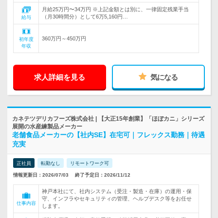
月給25万円〜34万円 ※上記金額とは別に、一律固定残業手当
（月30時間分）として6万5,160円…
給与
360万円～450万円
初年度
年収
求人詳細を見る
気になる
カネテツデリカフーズ株式会社 | 【大正15年創業】「ほぼカニ」シリーズ
展開の水産練製品メーカー
老舗食品メーカーの【社内SE】在宅可｜フレックス勤務｜待遇
充実
正社員
転勤なし
リモートワーク可
情報更新日：2026/07/03
終了予定日：2026/11/12
神戸本社にて、社内システム（受注・製造・在庫）の運用・保
守、インフラやセキュリティの管理、ヘルプデスク等をお任せ
仕事内容
します。