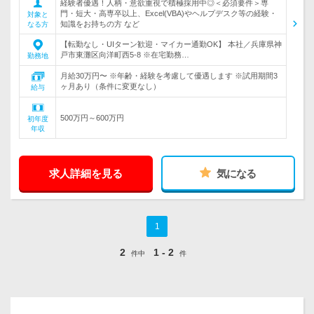
経験者優遇！人柄・意欲重視で積極採用中◎＜必須要件＞専
門・短大・高専卒以上、Excel(VBA)やヘルプデスク等の経験・
対象と
知識をお持ちの方 など
なる方
【転勤なし・UIターン歓迎・マイカー通勤OK】 本社／兵庫県神
戸市東灘区向洋町西5-8 ※在宅勤務…
勤務地
月給30万円〜 ※年齢・経験を考慮して優遇します ※試用期間3
ヶ月あり（条件に変更なし）
給与
500万円～600万円
初年度
年収
求人詳細を見る
気になる
1
2
1 - 2
件中
件