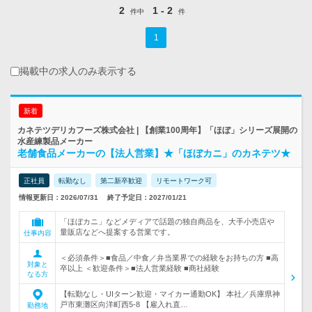
2
1 - 2
件中
件
1
掲載中の求人のみ表示する
新着
カネテツデリカフーズ株式会社 | 【創業100周年】「ほぼ」シリーズ展開の
水産練製品メーカー
老舗食品メーカーの【法人営業】★「ほぼカニ」のカネテツ★
正社員
転勤なし
第二新卒歓迎
リモートワーク可
情報更新日：2026/07/31
終了予定日：2027/01/21
「ほぼカニ」などメディアで話題の独自商品を、大手小売店や
量販店などへ提案する営業です。
仕事内容
＜必須条件＞■食品／中食／弁当業界での経験をお持ちの方 ■高
対象と
卒以上 ＜歓迎条件＞■法人営業経験 ■商社経験
なる方
【転勤なし・UIターン歓迎・マイカー通勤OK】 本社／兵庫県神
戸市東灘区向洋町西5-8 【雇入れ直…
勤務地