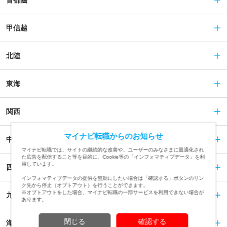
首都圏
甲信越
北陸
東海
関西
マイナビ転職からのお知らせ
中国
マイナビ転職では、サイトの継続的な改善や、ユーザーのみなさまに最適化され
た広告を配信すること等を目的に、Cookie等の「インフォマティブデータ」を利
用しています。
四国
インフォマティブデータの提供を無効にしたい場合は「確認する」ボタンのリン
ク先から停止（オプトアウト）を行うことができます。
※オプトアウトをした場合、マイナビ転職の一部サービスを利用できない場合が
九州
あります。
閉じる
確認する
海外