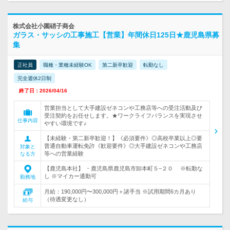
株式会社小園硝子商会
ガラス・サッシの工事施工【営業】年間休日125日★鹿児島県募
集
正社員
職種・業種未経験OK
第二新卒歓迎
転勤なし
完全週休2日制
終了日：2026/04/16
営業担当として大手建設ゼネコンや工務店等への受注活動及び
受注契約をお任せします。★ワークライフバランスを実現させ
仕事内容
やすい環境です♪
【未経験・第二新卒歓迎！】《必須要件》◎高校卒業以上◎要
普通自動車運転免許《歓迎要件》◎大手建設ゼネコンや工務店
対象と
等への営業経験
なる方
【鹿児島本社】 ・鹿児島県鹿児島市卸本町５−２０ ※転勤な
し ※マイカー通勤可
勤務地
月給：190,000円〜300,000円＋諸手当 ※試用期間6カ月あり
（待遇変更なし）
給与