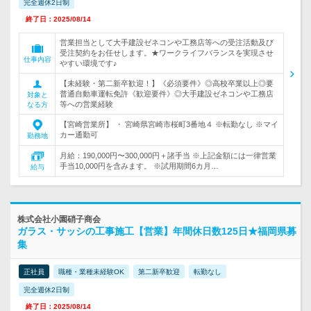
完全週休2日制
終了日：2025/08/14
営業担当として大手建設ゼネコンや工務店等への受注活動及び
受注契約をお任せします。★ワークライフバランスを実現させ
仕事内容
やすい環境です♪
【未経験・第二新卒歓迎！】《必須要件》◎高校卒業以上◎要
普通自動車運転免許《歓迎要件》◎大手建設ゼネコンや工務店
対象と
等への営業経験
なる方
【宮崎営業所】 ・ 宮崎県宮崎市桜町3番地４ ※転勤なし ※マイ
カー通勤可
勤務地
月給：190,000円〜300,000円＋諸手当 ※上記金額には一律営業
手当10,000円を含みます。 ※試用期間6カ月…
給与
株式会社小園硝子商会
ガラス・サッシの工事施工【営業】年間休日数125日★福岡県募
集
正社員
職種・業種未経験OK
第二新卒歓迎
転勤なし
完全週休2日制
終了日：2025/08/14