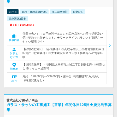
集
正社員
職種・業種未経験OK
第二新卒歓迎
転勤なし
完全週休2日制
終了日：2026/02/19
営業担当として大手建設ゼネコンや工務店等への受注活動及び
受注契約をお任せします。★ワークライフバランスを実現させ
仕事内容
やすい環境です♪
【経験者歓迎♪】《必須要件》◎高校卒業以上◎要普通自動車運
転免許《歓迎要件》◎大手建設ゼネコンや工務店等への営業経
対象と
験
なる方
【福岡営業所】 ・福岡県太宰府市水城二丁目18番12号 ※転勤な
し ※マイカー通勤可
勤務地
月給：190,000円〜300,000円＋諸手当 ※試用期間6カ月あり
（待遇変更なし）
給与
株式会社小園硝子商会
ガラス・サッシの工事施工【営業】年間休日125日★鹿児島県募
集