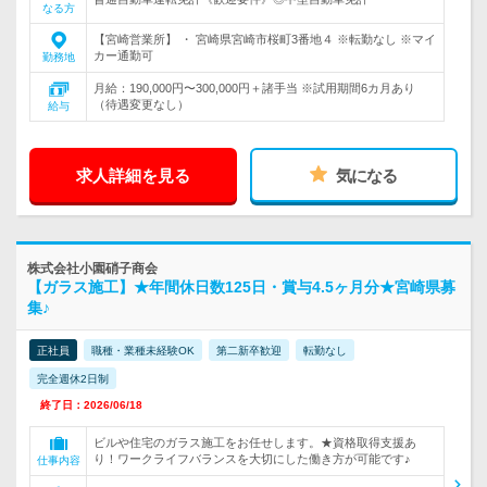
なる方
【宮崎営業所】 ・ 宮崎県宮崎市桜町3番地４ ※転勤なし ※マイ
カー通勤可
勤務地
月給：190,000円〜300,000円＋諸手当 ※試用期間6カ月あり
（待遇変更なし）
給与
求人詳細を見る
気になる
株式会社小園硝子商会
【ガラス施工】★年間休日数125日・賞与4.5ヶ月分★宮崎県募
集♪
正社員
職種・業種未経験OK
第二新卒歓迎
転勤なし
完全週休2日制
終了日：2026/06/18
ビルや住宅のガラス施工をお任せします。★資格取得支援あ
り！ワークライフバランスを大切にした働き方が可能です♪
仕事内容