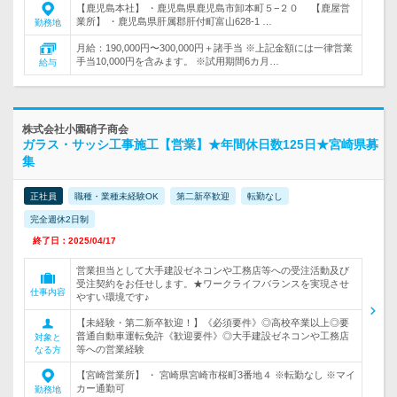
【鹿児島本社】 ・鹿児島県鹿児島市卸本町５−２０ 【鹿屋営
業所】 ・鹿児島県肝属郡肝付町富山628-1 …
勤務地
月給：190,000円〜300,000円＋諸手当 ※上記金額には一律営業
手当10,000円を含みます。 ※試用期間6カ月…
給与
株式会社小園硝子商会
ガラス・サッシ工事施工【営業】★年間休日数125日★宮崎県募
集
正社員
職種・業種未経験OK
第二新卒歓迎
転勤なし
完全週休2日制
終了日：2025/04/17
営業担当として大手建設ゼネコンや工務店等への受注活動及び
受注契約をお任せします。★ワークライフバランスを実現させ
仕事内容
やすい環境です♪
【未経験・第二新卒歓迎！】《必須要件》◎高校卒業以上◎要
普通自動車運転免許《歓迎要件》◎大手建設ゼネコンや工務店
対象と
等への営業経験
なる方
【宮崎営業所】 ・ 宮崎県宮崎市桜町3番地４ ※転勤なし ※マイ
カー通勤可
勤務地