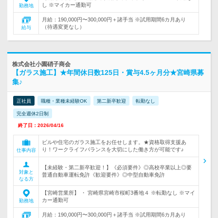
し ※マイカー通勤可
勤務地
月給：190,000円〜300,000円＋諸手当 ※試用期間6カ月あり
（待遇変更なし）
給与
株式会社小園硝子商会
【ガラス施工】★年間休日数125日・賞与4.5ヶ月分★宮崎県募
集♪
正社員
職種・業種未経験OK
第二新卒歓迎
転勤なし
完全週休2日制
終了日：2026/04/16
ビルや住宅のガラス施工をお任せします。★資格取得支援あ
り！ワークライフバランスを大切にした働き方が可能です♪
仕事内容
【未経験・第二新卒歓迎！】《必須要件》◎高校卒業以上◎要
対象と
普通自動車運転免許《歓迎要件》◎中型自動車免許
なる方
【宮崎営業所】 ・ 宮崎県宮崎市桜町3番地４ ※転勤なし ※マイ
カー通勤可
勤務地
月給：190,000円〜300,000円＋諸手当 ※試用期間6カ月あり