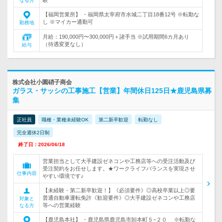
なる方
【福岡営業所】 ・福岡県太宰府市水城二丁目18番12号 ※転勤な
し ※マイカー通勤可
勤務地
月給：190,000円〜300,000円＋諸手当 ※試用期間6カ月あり
（待遇変更なし）
給与
株式会社小園硝子商会
ガラス・サッシの工事施工【営業】年間休日125日★鹿児島県募
集
正社員
職種・業種未経験OK
第二新卒歓迎
転勤なし
完全週休2日制
終了日：2026/06/18
営業担当として大手建設ゼネコンや工務店等への受注活動及び
受注契約をお任せします。★ワークライフバランスを実現させ
仕事内容
やすい環境です♪
【未経験・第二新卒歓迎！】《必須要件》◎高校卒業以上◎要
普通自動車運転免許《歓迎要件》◎大手建設ゼネコンや工務店
対象と
等への営業経験
なる方
【鹿児島本社】 ・鹿児島県鹿児島市卸本町５−２０ ※転勤な