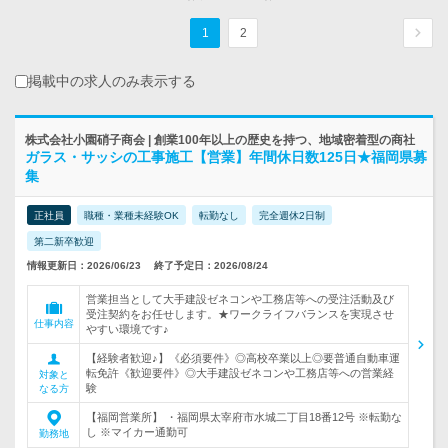
1
2
掲載中の求人のみ表示する
株式会社小園硝子商会 | 創業100年以上の歴史を持つ、地域密着型の商社
ガラス・サッシの工事施工【営業】年間休日数125日★福岡県募
集
正社員
職種・業種未経験OK
転勤なし
完全週休2日制
第二新卒歓迎
情報更新日：2026/06/23
終了予定日：2026/08/24
営業担当として大手建設ゼネコンや工務店等への受注活動及び
受注契約をお任せします。★ワークライフバランスを実現させ
仕事内容
やすい環境です♪
【経験者歓迎♪】《必須要件》◎高校卒業以上◎要普通自動車運
転免許《歓迎要件》◎大手建設ゼネコンや工務店等への営業経
対象と
験
なる方
【福岡営業所】 ・福岡県太宰府市水城二丁目18番12号 ※転勤な
し ※マイカー通勤可
勤務地