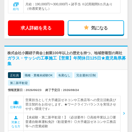
月給：190,000円〜300,000円＋諸手当 ※試用期間6カ月あり
（待遇変更なし）
給与
求人詳細を見る
気になる
株式会社小園硝子商会 | 創業100年以上の歴史を持つ、地域密着型の商社
ガラス・サッシの工事施工【営業】年間休日125日★鹿児島県募
集
正社員
職種・業種未経験OK
転勤なし
完全週休2日制
第二新卒歓迎
情報更新日：2026/06/23
終了予定日：2026/08/24
営業担当として大手建設ゼネコンや工務店等への受注活動及び
受注契約をお任せします。★ワークライフバランスを実現させ
仕事内容
やすい環境です♪
【未経験・第二新卒歓迎！】《必須要件》◎高校卒業以上◎要
普通自動車運転免許《歓迎要件》◎大手建設ゼネコンや工務店
対象と
等への営業経験
なる方