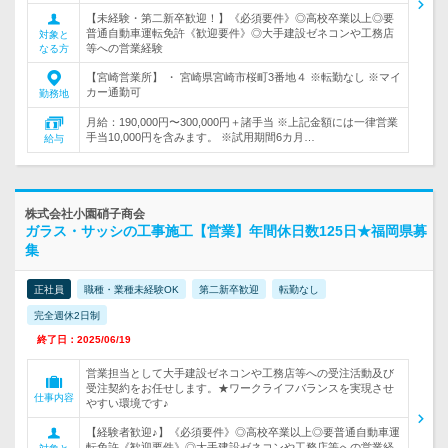
【未経験・第二新卒歓迎！】《必須要件》◎高校卒業以上◎要
普通自動車運転免許《歓迎要件》◎大手建設ゼネコンや工務店
対象と
等への営業経験
なる方
【宮崎営業所】 ・ 宮崎県宮崎市桜町3番地４ ※転勤なし ※マイ
カー通勤可
勤務地
月給：190,000円〜300,000円＋諸手当 ※上記金額には一律営業
手当10,000円を含みます。 ※試用期間6カ月…
給与
株式会社小園硝子商会
ガラス・サッシの工事施工【営業】年間休日数125日★福岡県募
集
正社員
職種・業種未経験OK
第二新卒歓迎
転勤なし
完全週休2日制
終了日：2025/06/19
営業担当として大手建設ゼネコンや工務店等への受注活動及び
受注契約をお任せします。★ワークライフバランスを実現させ
仕事内容
やすい環境です♪
【経験者歓迎♪】《必須要件》◎高校卒業以上◎要普通自動車運
転免許《歓迎要件》◎大手建設ゼネコンや工務店等への営業経