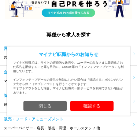
職種から求人を探す
営業
マイナビ転職からのお知らせ
営業・代理店営業・人材コーディネーター・コールセンター 他
マイナビ転職では、サイトの継続的な改善や、ユーザーのみなさまに最適化され
た広告を配信すること等を目的に、Cookie等の「インフォマティブデータ」を利
用しています。
企画・経営
インフォマティブデータの提供を無効にしたい場合は「確認する」ボタンのリン
マーケティング・企画・宣伝・MD・経営企画・FCオーナー 他
ク先から停止（オプトアウト）を行うことができます。
※オプトアウトをした場合、マイナビ転職の一部サービスを利用できない場合が
あります。
管理・事務
経理・人事・総務・貿易・物流・一般事務・受付 他
閉じる
確認する
販売・フード・アミューズメント
スーパーバイザー・店長・販売・調理・ホールスタッフ 他