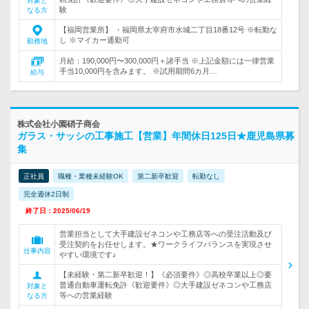
対象と
験
なる方
【福岡営業所】 ・福岡県太宰府市水城二丁目18番12号 ※転勤な
し ※マイカー通勤可
勤務地
月給：190,000円〜300,000円＋諸手当 ※上記金額には一律営業
手当10,000円を含みます。 ※試用期間6カ月…
給与
株式会社小園硝子商会
ガラス・サッシの工事施工【営業】年間休日125日★鹿児島県募
集
正社員
職種・業種未経験OK
第二新卒歓迎
転勤なし
完全週休2日制
終了日：2025/06/19
営業担当として大手建設ゼネコンや工務店等への受注活動及び
受注契約をお任せします。★ワークライフバランスを実現させ
仕事内容
やすい環境です♪
【未経験・第二新卒歓迎！】《必須要件》◎高校卒業以上◎要
普通自動車運転免許《歓迎要件》◎大手建設ゼネコンや工務店
対象と
等への営業経験
なる方