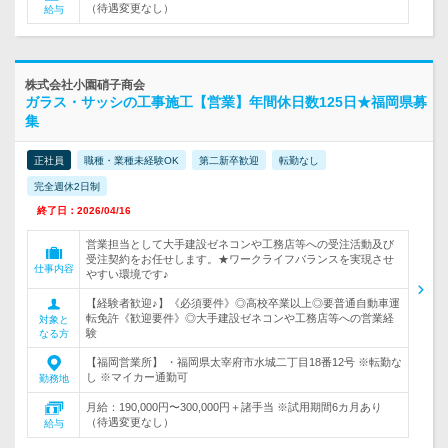
（待遇変更なし）
給与
株式会社小園硝子商会
ガラス・サッシの工事施工【営業】年間休日数125日★福岡県募
集
正社員
職種・業種未経験OK
第二新卒歓迎
転勤なし
完全週休2日制
終了日：2026/04/16
営業担当として大手建設ゼネコンや工務店等への受注活動及び
受注契約をお任せします。★ワークライフバランスを実現させ
仕事内容
やすい環境です♪
【経験者歓迎♪】《必須要件》◎高校卒業以上◎要普通自動車運
転免許《歓迎要件》◎大手建設ゼネコンや工務店等への営業経
対象と
験
なる方
【福岡営業所】 ・福岡県太宰府市水城二丁目18番12号 ※転勤な
し ※マイカー通勤可
勤務地
月給：190,000円〜300,000円＋諸手当 ※試用期間6カ月あり
（待遇変更なし）
給与