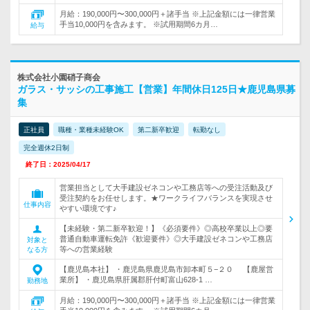
月給：190,000円〜300,000円＋諸手当 ※上記金額には一律営業
手当10,000円を含みます。 ※試用期間6カ月…
給与
株式会社小園硝子商会
ガラス・サッシの工事施工【営業】年間休日125日★鹿児島県募
集
正社員
職種・業種未経験OK
第二新卒歓迎
転勤なし
完全週休2日制
終了日：2025/04/17
営業担当として大手建設ゼネコンや工務店等への受注活動及び
受注契約をお任せします。★ワークライフバランスを実現させ
仕事内容
やすい環境です♪
【未経験・第二新卒歓迎！】《必須要件》◎高校卒業以上◎要
普通自動車運転免許《歓迎要件》◎大手建設ゼネコンや工務店
対象と
等への営業経験
なる方
【鹿児島本社】 ・鹿児島県鹿児島市卸本町５−２０ 【鹿屋営
業所】 ・鹿児島県肝属郡肝付町富山628-1 …
勤務地
月給：190,000円〜300,000円＋諸手当 ※上記金額には一律営業