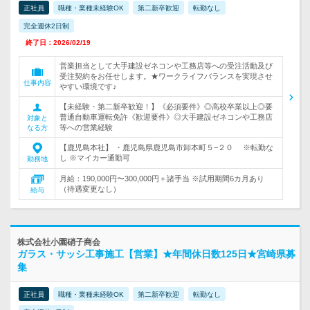
正社員
職種・業種未経験OK
第二新卒歓迎
転勤なし
完全週休2日制
終了日：2026/02/19
営業担当として大手建設ゼネコンや工務店等への受注活動及び
受注契約をお任せします。★ワークライフバランスを実現させ
仕事内容
やすい環境です♪
【未経験・第二新卒歓迎！】《必須要件》◎高校卒業以上◎要
普通自動車運転免許《歓迎要件》◎大手建設ゼネコンや工務店
対象と
等への営業経験
なる方
【鹿児島本社】 ・鹿児島県鹿児島市卸本町５−２０ ※転勤な
し ※マイカー通勤可
勤務地
月給：190,000円〜300,000円＋諸手当 ※試用期間6カ月あり
（待遇変更なし）
給与
株式会社小園硝子商会
ガラス・サッシ工事施工【営業】★年間休日数125日★宮崎県募
集
正社員
職種・業種未経験OK
第二新卒歓迎
転勤なし