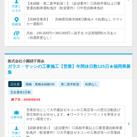
【未経験・第二新卒歓迎！】《必須要件》◎高校卒業以上◎要
対象と
普通自動車運転免許《歓迎要件》◎中型自動車免許
なる方
【宮崎営業所】 ・ 宮崎県宮崎市桜町3番地４ ※転勤なし ※マイ
カー通勤可
勤務地
月給：190,000円〜300,000円＋諸手当 ※試用期間6カ月あり
（待遇変更なし）
給与
株式会社小園硝子商会
ガラス・サッシの工事施工【営業】年間休日数125日★福岡県募
集
正社員
職種・業種未経験OK
第二新卒歓迎
転勤なし
完全週休2日制
終了日：2026/06/18
営業担当として大手建設ゼネコンや工務店等への受注活動及び
受注契約をお任せします。★ワークライフバランスを実現させ
仕事内容
やすい環境です♪
【経験者歓迎♪】《必須要件》◎高校卒業以上◎要普通自動車運
転免許《歓迎要件》◎大手建設ゼネコンや工務店等への営業経
対象と
験