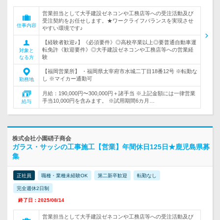
営業担当として大手建設ゼネコンや工務店等への受注活動及び
受注契約をお任せします。★ワークライフバランスを実現させ
仕事内容
やすい環境です♪
【経験者歓迎♪】《必須要件》◎高校卒業以上◎要普通自動車運
転免許《歓迎要件》◎大手建設ゼネコンや工務店等への営業経
対象と
験
なる方
【福岡営業所】 ・福岡県太宰府市水城二丁目18番12号 ※転勤な
し ※マイカー通勤可
勤務地
月給：190,000円〜300,000円＋諸手当 ※上記金額には一律営業
手当10,000円を含みます。 ※試用期間6カ月…
給与
株式会社小園硝子商会
ガラス・サッシの工事施工【営業】年間休日125日★鹿児島県募
集
正社員
職種・業種未経験OK
第二新卒歓迎
転勤なし
完全週休2日制
終了日：2025/08/14
営業担当として大手建設ゼネコンや工務店等への受注活動及び