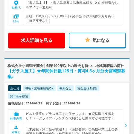
【鹿児島本社】 ・鹿児島県鹿児島市卸本町５−２０ ※転勤なし
※マイカー通勤可
勤務地
月給：190,000円〜300,000円＋諸手当 ※試用期間6カ月あり
（待遇変更なし）
給与
求人詳細を見る
気になる
株式会社小園硝子商会 | 創業100年以上の歴史を持つ、地域密着型の商社
【ガラス施工】★年間休日数125日・賞与4.5ヶ月分★宮崎県募
集♪
正社員
職種・業種未経験OK
転勤なし
完全週休2日制
第二新卒歓迎
情報更新日：2026/06/23
終了予定日：2026/08/24
ビルや住宅のガラス施工をお任せします。★資格取得支援あ
り！ワークライフバランスを大切にした働き方が可能です♪
仕事内容
【未経験・第二新卒歓迎！】《必須要件》◎高校卒業以上◎要
対象と
普通自動車運転免許《歓迎要件》◎中型自動車免許