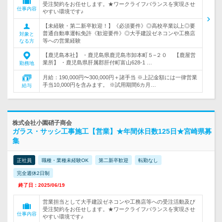
受注契約をお任せします。★ワークライフバランスを実現させ
仕事内容
やすい環境です♪
【未経験・第二新卒歓迎！】《必須要件》◎高校卒業以上◎要
普通自動車運転免許《歓迎要件》◎大手建設ゼネコンや工務店
対象と
等への営業経験
なる方
【鹿児島本社】 ・鹿児島県鹿児島市卸本町５−２０ 【鹿屋営
業所】 ・鹿児島県肝属郡肝付町富山628-1 …
勤務地
月給：190,000円〜300,000円＋諸手当 ※上記金額には一律営業
手当10,000円を含みます。 ※試用期間6カ月…
給与
株式会社小園硝子商会
ガラス・サッシ工事施工【営業】★年間休日数125日★宮崎県募
集
正社員
職種・業種未経験OK
第二新卒歓迎
転勤なし
完全週休2日制
終了日：2025/06/19
営業担当として大手建設ゼネコンや工務店等への受注活動及び
受注契約をお任せします。★ワークライフバランスを実現させ
仕事内容
やすい環境です♪