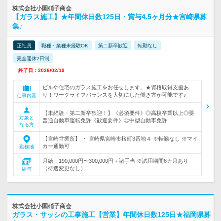
株式会社小園硝子商会
【ガラス施工】★年間休日数125日・賞与4.5ヶ月分★宮崎県募
集♪
正社員
職種・業種未経験OK
第二新卒歓迎
転勤なし
完全週休2日制
終了日：2026/02/19
ビルや住宅のガラス施工をお任せします。★資格取得支援あ
り！ワークライフバランスを大切にした働き方が可能です♪
仕事内容
【未経験・第二新卒歓迎！】《必須要件》◎高校卒業以上◎要
対象と
普通自動車運転免許《歓迎要件》◎中型自動車免許
なる方
【宮崎営業所】 ・ 宮崎県宮崎市桜町3番地４ ※転勤なし ※マイ
カー通勤可
勤務地
月給：190,000円〜300,000円＋諸手当 ※試用期間6カ月あり
（待遇変更なし）
給与
株式会社小園硝子商会
ガラス・サッシの工事施工【営業】年間休日数125日★福岡県募