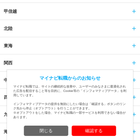
甲信越
北陸
東海
関西
マイナビ転職からのお知らせ
中国
マイナビ転職では、サイトの継続的な改善や、ユーザーのみなさまに最適化され
た広告を配信すること等を目的に、Cookie等の「インフォマティブデータ」を利
用しています。
四国
インフォマティブデータの提供を無効にしたい場合は「確認する」ボタンのリン
ク先から停止（オプトアウト）を行うことができます。
※オプトアウトをした場合、マイナビ転職の一部サービスを利用できない場合が
九州
あります。
閉じる
確認する
海外