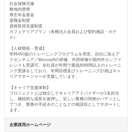
社会保険完備
敷地内禁煙
厚生年金基金
退職金制度
資格取得支援制度
カフェテリアプラン（各種法人会員および契約施設・ホテ
ル）
【人材開発・育成】
常時450超のトレーニングプログラムを用意。自社に加えア
クセンチュア／Microsoftの研修、外部研修や国内外カンファ
レンスも受講可。全社員が年間で最低80時間以上のトレーニ
ング受講をしており、年間目標及びトレーニング計画はキャ
リアマネージャーが支援しています。
【キャリア支援体制】
プロジェクトとは独立してキャリアアドバイザーが1名担当
し、継続的な成長を後押し。近しい業務の同僚がバディとし
てつき、業務や手続きのことなどの相談役としてサポートし
ます。
企業採用ホームページ