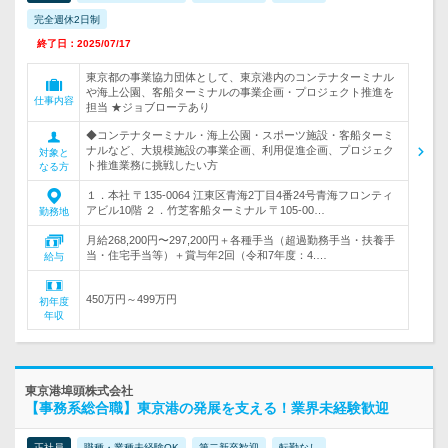
完全週休2日制
終了日：2025/07/17
東京都の事業協力団体として、東京港内のコンテナターミナル
や海上公園、客船ターミナルの事業企画・プロジェクト推進を
仕事内容
担当 ★ジョブローテあり
◆コンテナターミナル・海上公園・スポーツ施設・客船ターミ
ナルなど、大規模施設の事業企画、利用促進企画、プロジェク
対象と
ト推進業務に挑戦したい方
なる方
１．本社 〒135-0064 江東区青海2丁目4番24号青海フロンティ
アビル10階 ２．竹芝客船ターミナル 〒105-00…
勤務地
月給268,200円〜297,200円＋各種手当（超過勤務手当・扶養手
当・住宅手当等）＋賞与年2回（令和7年度：4.…
給与
450万円～499万円
初年度
年収
東京港埠頭株式会社
【事務系総合職】東京港の発展を支える！業界未経験歓迎
正社員
職種・業種未経験OK
第二新卒歓迎
転勤なし