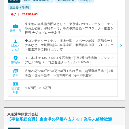
完全週休2日制
終了日：2025/02/03
東京都の事業協力団体として、東京港内のコンテナターミナル
や海上公園、客船ターミナルの事業企画・プロジェクト推進を
仕事内容
担当 ★ジョブローテあり
◆コンテナターミナル・海上公園・スポーツ施設・客船ターミ
ナルなど、大規模施設の事業企画、利用促進企画、プロジェク
対象と
ト推進業務に挑戦したい方
なる方
１．本社 〒135-0064 江東区青海2丁目4番24号青海フロンティ
アビル10階 ２．竹芝客船ターミナル 〒105-00…
勤務地
月給23万8300円〜31万300円＋各種手当（超過勤務手当・扶養
手当・住宅手当等）＋賞与年2回（令和6年度実…
給与
395万円～515万円
初年度
年収
東京港埠頭株式会社
【事務系総合職】東京港の発展を支える！業界未経験歓迎