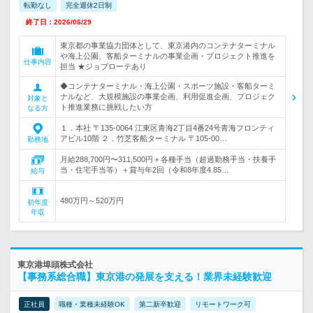
転勤なし
完全週休2日制
終了日：2026/06/29
東京都の事業協力団体として、東京港内のコンテナターミナル
や海上公園、客船ターミナルの事業企画・プロジェクト推進を
仕事内容
担当 ★ジョブローテあり
◆コンテナターミナル・海上公園・スポーツ施設・客船ターミ
ナルなど、大規模施設の事業企画、利用促進企画、プロジェク
対象と
ト推進業務に挑戦したい方
なる方
１．本社 〒135-0064 江東区青海2丁目4番24号青海フロンティ
アビル10階 ２．竹芝客船ターミナル 〒105-00…
勤務地
月給288,700円〜311,500円＋各種手当（超過勤務手当・扶養手
当・住宅手当等）＋賞与年2回（令和8年度4.85…
給与
480万円～520万円
初年度
年収
東京港埠頭株式会社
【事務系総合職】東京港の発展を支える！業界未経験歓迎
正社員
職種・業種未経験OK
第二新卒歓迎
リモートワーク可