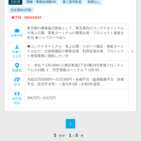
正社員
職種・業種未経験OK
第二新卒歓迎
転勤なし
完全週休2日制
終了日：2024/10/24
東京都の事業協力団体として、東京港内のコンテナターミナル
や海上公園、客船ターミナルの事業企画・プロジェクト推進を
仕事内容
担当 ★ジョブローテあり
◆コンテナターミナル・海上公園・スポーツ施設・客船ターミ
ナルなど、大規模施設の事業企画、利用促進企画、プロジェク
対象と
ト推進業務に挑戦したい方
なる方
１．本社 〒135-0064 江東区青海2丁目4番24号青海フロンティ
アビル10階 ２．竹芝客船ターミナル 〒105-00…
勤務地
月給23万8300円〜31万300円＋各種手当（超過勤務手当・扶養
手当・住宅手当等）＋賞与年2回（令和5年度実…
給与
395万円～515万円
初年度
年収
1
5
1 - 5
件中
件