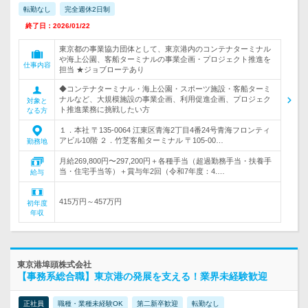
転勤なし
完全週休2日制
終了日：2026/01/22
東京都の事業協力団体として、東京港内のコンテナターミナル
や海上公園、客船ターミナルの事業企画・プロジェクト推進を
仕事内容
担当 ★ジョブローテあり
◆コンテナターミナル・海上公園・スポーツ施設・客船ターミ
ナルなど、大規模施設の事業企画、利用促進企画、プロジェク
対象と
ト推進業務に挑戦したい方
なる方
１．本社 〒135-0064 江東区青海2丁目4番24号青海フロンティ
アビル10階 ２．竹芝客船ターミナル 〒105-00…
勤務地
月給269,800円〜297,200円＋各種手当（超過勤務手当・扶養手
当・住宅手当等）＋賞与年2回（令和7年度：4.…
給与
415万円～457万円
初年度
年収
東京港埠頭株式会社
【事務系総合職】東京港の発展を支える！業界未経験歓迎
正社員
職種・業種未経験OK
第二新卒歓迎
転勤なし