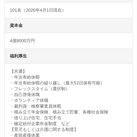
101名（2026年4月1日現在）
資本金
4億8000万円
福利厚生
【共通】
・年次有給休暇
・年次有給休暇の繰り越し（最大52日保有可能）
・フレックスタイム（選択制）
・自己啓発休職
・ボランティア休職
・裁判員・検察審査員休暇
・積み立て年金保険、積み立て貯蓄、各種社会保険
・借り上げ住宅、住宅手当
・確定給付企業年金制度 など
【育児もしくは介護に関する制度】
・産前産後休業