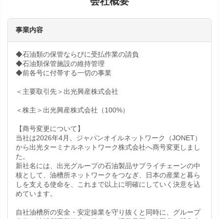
会社概要
事業内容
◆石油類の保管ならびに受払作業の請負
◆石油類保管施設の維持管理
◆前各号に付帯する一切の事業
＜主要取引先＞出光興産株式会社
＜株主＞出光興産株式会社（100%）
【商号変更について】
当社は2026年4月、ジャパンオイルネットワーク（JONET）
から出光ターミナルネットワーク株式会社へ商号変更しまし
た。
新社名には、出光グループの石油製品サプライチェーンの中
核として、油槽所ネットワークをつなぎ、日本の産業と暮ら
しを支える使命を、これまで以上に明確にしていく決意を込
めています。
自社油槽所の安全・安定操業を守り抜くと同時に、グループ